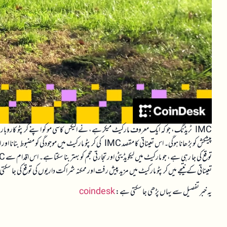
IMC ٹریڈنگ، جو کہ ایک معروف مارکیٹ میکر ہے، نے الیکس کاسی مو کو اپنے کرپٹو کاروبار
پیشکش کو بڑھانا ہوگی۔ اس تعیناتی کا مقصد IMC کی کرپٹو مارکیٹ
تعیناتی کے نتیجے میں کرپٹو مارکیٹ میں مزید پیش رفت اور ممکنہ شراکت داریوں کی توقع کی جا 
یہ خبر تفصیل سے یہاں پڑھی جا سکتی ہے:
coindesk