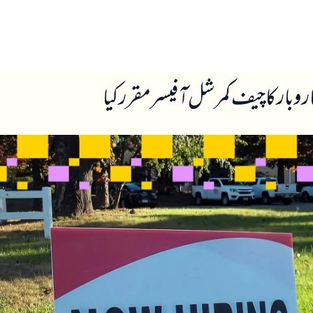
ں
ہمارے بارے میں