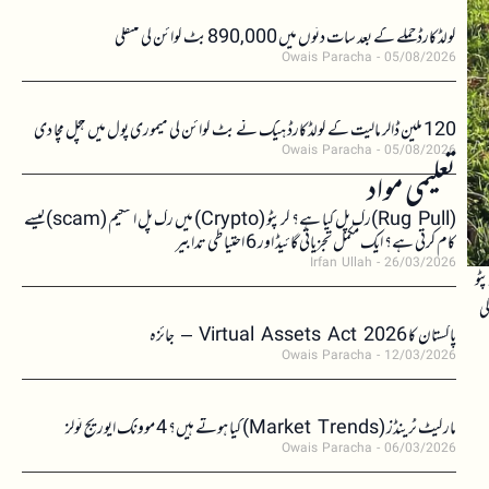
کولڈکارڈ حملے کے بعد سات دنوں میں 890,000 بٹ کوائن کی منتقلی
Owais Paracha
05/08/2026
120 ملین ڈالر مالیت کے کولڈکارڈ ہیک نے بٹ کوائن کی میموری پول میں ہلچل مچا دی
Owais Paracha
05/08/2026
تعلیمی مواد
(Rug Pull)رگ پل کیا ہے؟ کرپٹو (Crypto) میں رگ پل اسکیم (scam)کیسے
کام کرتی ہے؟ ایک مکمل تجزیاتی گائیڈ اور 6 احتیاطی تدابیر
Irfan Ullah
26/03/2026
ٹو
کی
پاکستان کا Virtual Assets Act 2026 – جائزہ
Owais Paracha
12/03/2026
مارکیٹ ٹرینڈز (Market Trends) کیا ہوتے ہیں؟ 4 موونگ ایوریج ٹولز
Owais Paracha
06/03/2026