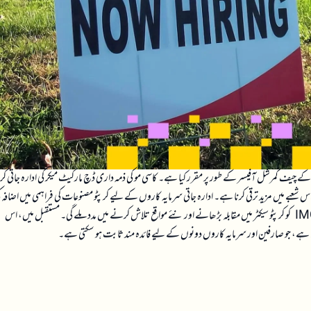
 کے چیف کمرشل آفیسر کے طور پر مقرر کیا ہے۔ کاسی مو کی ذمہ داری ڈچ مارکیٹ میکر کی ادارہ جاتی کرپ
 میں موجودگی کو مضبوط بنانا اور اس شعبے میں مزید ترقی کرنا ہے۔ ادارہ جاتی سرمایہ کاروں کے لیے کرپٹو مصنوعات کی فراہمی میں اضافہ 
توقع کی جا رہی ہے، جو مارکیٹ میں لیکویڈیٹی اور تجارتی حجم کو بہتر بنا سکتا ہے۔ اس اقدام سے IMC کو کرپٹو سیکٹر میں مقابلہ بڑھانے اور نئے مواقع تلاش کرنے میں مدد ملے گی۔ مستقبل میں، اس
سکتی ہے، جو صارفین اور سرمایہ کاروں دونوں کے لیے فائدہ مند ثابت ہو سکتی ہے۔