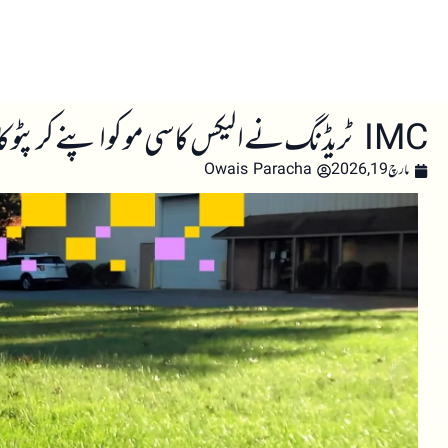
صفحہ اول
کرپٹو اینالائسس
تعلیم
اہم کرپٹو خبری
IMC ٹریڈنگ نے الیکس کاسی مو کو اپنے کرپٹو کاروبار کا چیف کمرشل آفیسر مقرر کیا
مارچ 19, 2026
Owais Paracha