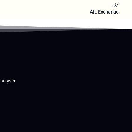
ٹیگز:
Alt
,
Exchange
nalysis