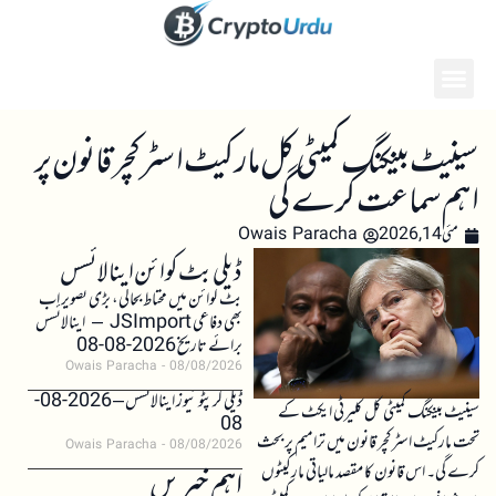
سینیٹ بینکنگ کمیٹی کل مارکیٹ اسٹرکچر قانون پر
اہم سماعت کرے گی
مئی 14, 2026
Owais Paracha
ڈیلی بٹ کوائن اینالائسس
بٹ کوائن میں محتاط بحالی، بڑی تصویر اب
بھی دفاعی JSImport – اینالائسس
برائے تاریخ 2026-08-08
Owais Paracha
08/08/2026
ڈیلی کرپٹو نیوز اینالائسس – 2026-08-
سینیٹ بینکنگ کمیٹی کل کلیرٹی ایکٹ کے
08
تحت مارکیٹ اسٹرکچر قانون میں ترامیم پر بحث
Owais Paracha
08/08/2026
کرے گی۔ اس قانون کا مقصد مالیاتی مارکیٹوں
اہم خبریں