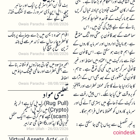
میں شفافیت اور استحکام کو بڑھانا ہے۔ کمیٹی
بٹ کوائن انفراسٹرکچر پر ایک اور سائبر
کے ارکان مختلف تجاویز پر تبادلہ خیال کریں
حملہ، ایل این ڈی سرورز سے لائٹننگ فنڈز
گے جو مارکیٹ کے قواعد و ضوابط کو بہتر
منتقل کیے گئے
Owais Paracha
08/08/2026
بنانے کے لیے پیش کی گئی ہیں۔ اس
اقوام متحدہ: یمن میں بڑے پیمانے پر جنگ
سماعت کے بعد قانون پر حتمی ووٹنگ متوقع
کا خطرہ چار سال سے زائد عرصے کی بلند
ہے، جو مالیاتی اداروں اور سرمایہ کاروں کے
ترین سطح پر پہنچ گیا
لیے اہم ثابت ہو سکتی ہے۔ اس قانون کے
Owais Paracha
08/08/2026
نفاذ سے مارکیٹ میں اعتماد میں اضافہ اور غیر
بحیرہ اسود میں تجارتی جہازوں کو نشانہ بنانے
قانونی سرگرمیوں میں کمی کی توقع ہے۔ تاہم،
سے جنگی خطرات اور عالمی شپنگ دباؤ میں
قانون کی منظوری کے بعد بھی اس کے اثرات
اضافہ
Owais Paracha
08/08/2026
کا جائزہ لیا جائے گا تاکہ ممکنہ خطرات اور چیلنجز
تعلیمی مواد
کو بروقت حل کیا جا سکے۔ اس پیش رفت سے
مارکیٹ کے ڈھانچے میں بہتری آئے گی اور
(Rug Pull)رگ پل کیا ہے؟ کرپٹو
(Crypto) میں رگ پل اسکیم
سرمایہ کاروں کو محفوظ ماحول فراہم ہوگا۔
(scam)کیسے کام کرتی ہے؟ ایک مکمل
تجزیاتی گائیڈ اور 6 احتیاطی تدابیر
یہ خبر تفصیل سے یہاں پڑھی جا سکتی ہے:
Irfan Ullah
26/03/2026
coindesk