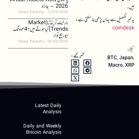
پاکستان کا Virtual Assets Act
2026 – جائزہ
ہیں۔
Owais Paracha
12/03/2026
یہ خبر تفصیل سے یہاں پڑھی جا سکتی ہے:
مارکیٹ ٹرینڈز (Market
coindesk
Trends) کیا ہوتے ہیں؟ 4 موونگ
ایوریج ٹولز
Owais Paracha
06/03/2026
ٹیگز:
شئیر کیجیے:
BTC
,
Japan
,
Macro
,
XRP
Latest Daily
Analysis
Daily and Weekly
Bitcoin Analysis