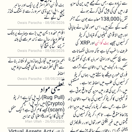
سے زیادہ ہے، جس کے نتیجے میں ین کی مزید
بٹ کوائن انفراسٹرکچر پر ایک اور سائبر
قدر میں کمی کی پیش گوئی کرتے ہوئے
حملہ، ایل این ڈی سرورز سے لائٹننگ فنڈز
منتقل کیے گئے
تقریباً 138,000 معاہدے جون کے آخر
Owais Paracha
08/08/2026
تک کیے گئے ہیں۔ اس صورتحال نے جاپانی
اقوام متحدہ: یمن میں بڑے پیمانے پر جنگ
اور بین الاقوامی کمپنیوں کو متبادل کرپٹو
کا خطرہ چار سال سے زائد عرصے کی بلند
کرنسیوں جیسے
بٹ کوائن
اور XRP کی
ترین سطح پر پہنچ گیا
طرف راغب کیا ہے تاکہ وہ مالی نقصانات
Owais Paracha
08/08/2026
سے بچ سکیں اور اپنی سرمایہ کاری کو متنوع بنا
بحیرہ اسود میں تجارتی جہازوں کو نشانہ بنانے
سکیں۔ مارکیٹ میں اس رجحان کے اثرات
سے جنگی خطرات اور عالمی شپنگ دباؤ میں
اضافہ
فوری طور پر دیکھے جا سکتے ہیں، جہاں کرپٹو
Owais Paracha
08/08/2026
کرنسیوں کی طلب میں اضافہ ہوا ہے۔ مستقبل
تعلیمی مواد
میں، اگر ین کی قدر میں مزید کمی واقع ہوتی ہے
(Rug Pull)رگ پل کیا ہے؟ کرپٹو
تو کمپنیوں کا کرپٹو کرنسیوں کی جانب رجحان بڑھ
(Crypto) میں رگ پل اسکیم
سکتا ہے، جس سے کرپٹو مارکیٹ میں مزید اتار
(scam)کیسے کام کرتی ہے؟ ایک مکمل
چڑھاؤ متوقع ہے۔ تاہم، کرپٹو کرنسیوں کی
تجزیاتی گائیڈ اور 6 احتیاطی تدابیر
قیمتوں میں غیر یقینی صورتحال اور ریگولیٹری
Irfan Ullah
26/03/2026
چیلنجز بھی اس رجحان کے ساتھ جڑے ہوئے