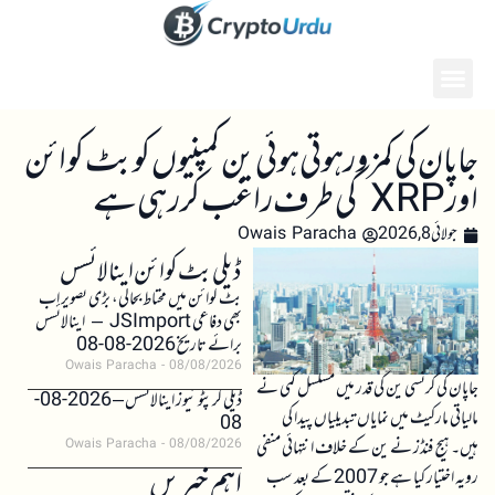
جاپان کی کمزور ہوتی ہوئی ین کمپنیوں کو بٹ کوائن
اور XRP کی طرف راغب کر رہی ہے
جولائی 8, 2026
Owais Paracha
ڈیلی بٹ کوائن اینالائسس
بٹ کوائن میں محتاط بحالی، بڑی تصویر اب
بھی دفاعی JSImport – اینالائسس
برائے تاریخ 2026-08-08
Owais Paracha
08/08/2026
جاپان کی کرنسی ین کی قدر میں مسلسل کمی نے
ڈیلی کرپٹو نیوز اینالائسس – 2026-08-
مالیاتی مارکیٹ میں نمایاں تبدیلیاں پیدا کی
08
ہیں۔ ہیج فنڈز نے ین کے خلاف انتہائی منفی
Owais Paracha
08/08/2026
اہم خبریں
رویہ اختیار کیا ہے جو 2007 کے بعد سب