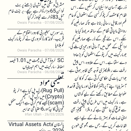
مشرقِ وسطیٰ میں کشیدگی بڑھنے پر بٹ
ذریعے آسان ادائیگیاں کر سکیں گے۔ اس
کوائن 65 ہزار ڈالر سے نیچے، برینٹ خام
اقدام کا مقصد کرپٹو کرنسی کے استعمال کو عام
تیل 83 ڈالر سے تجاوز کر گیا
فہم اور قابل رسائی بنانا ہے تاکہ صارفین کو
Owais Paracha
07/08/2026
روایتی مالیاتی نظام کے ساتھ مربوط کیا جا
بند سورس سیکیورٹی کا دور اختتام کے
سکے۔ اس نئے فیچر کے ذریعے صارفین کو
قریب، کولڈ کارڈ کمزوری نے کرپٹو مارکیٹ
کو ہلا دیا
ادائیگی کے عمل میں آسانی اور تیزی ملے گی،
Owais Paracha
07/08/2026
جو مارکیٹ میں کرپٹو کے استعمال کو بڑھاوا
SC کروڈ آئل کی قیمت میں 1.01 فیصد
دے سکتا ہے۔ اس کے علاوہ، اس پیش
اضافہ، مارکیٹ میں اہم تبدیلیاں
رفت سے ریگولیٹری توجہ بھی ظاہر ہوتی ہے،
Owais Paracha
06/08/2026
جو اس بات کی عکاسی کرتی ہے کہ کوکائن
تعلیمی مواد
آسٹریلیا اپنے آپریشنز کو قانونی اور مالیاتی قواعد و
(Rug Pull)رگ پل کیا ہے؟ کرپٹو
ضوابط کے مطابق رکھنے کے لیے کوشاں
(Crypto) میں رگ پل اسکیم
ہے۔ مارکیٹ میں اس طرح کی پیش رفت
(scam)کیسے کام کرتی ہے؟ ایک مکمل
تجزیاتی گائیڈ اور 6 احتیاطی تدابیر
سے توقع کی جا سکتی ہے کہ دیگر ایکسچینجز بھی
Irfan Ullah
26/03/2026
اپنی خدمات کو بہتر بنانے کے لیے ایسے
پاکستان کا Virtual Assets Act
اقدامات کریں گے، جس سے مجموعی طور پر