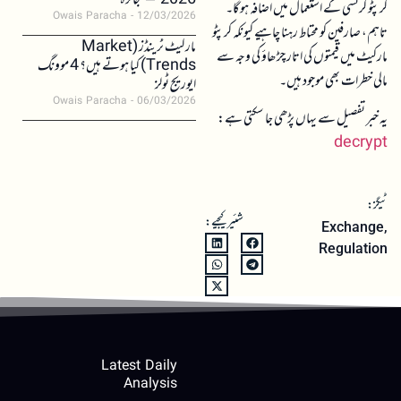
2026 – جائزہ
کرپٹو کرنسی کے استعمال میں اضافہ ہو گا۔
Owais Paracha
12/03/2026
تاہم، صارفین کو محتاط رہنا چاہیے کیونکہ کرپٹو
مارکیٹ ٹرینڈز (Market
مارکیٹ میں قیمتوں کی اتار چڑھاؤ کی وجہ سے
Trends) کیا ہوتے ہیں؟ 4 موونگ
مالی خطرات بھی موجود ہیں۔
ایوریج ٹولز
Owais Paracha
06/03/2026
یہ خبر تفصیل سے یہاں پڑھی جا سکتی ہے:
decrypt
ٹیگز:
شئیر کیجیے:
Exchange
,
Regulation
Latest Daily
Analysis