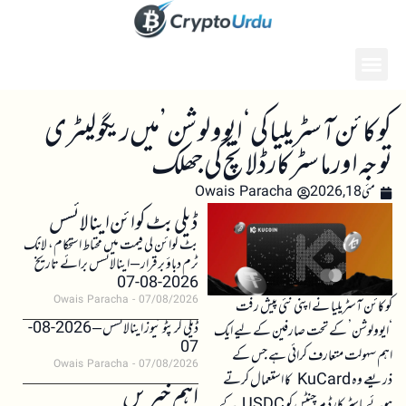
کوکائن آسٹریلیا کی ‘ایوولوشن’ میں ریگولیٹری
توجہ اور ماسٹر کارڈ لانچ کی جھلک
مئی 18, 2026
Owais Paracha
ڈیلی بٹ کوائن اینالائسس
بٹ کوائن کی قیمت میں محتاط استحکام، لانگ
ٹرم دباؤ برقرار – اینالائسس برائے تاریخ
2026-08-07
Owais Paracha
07/08/2026
کوکائن آسٹریلیا نے اپنی نئی پیش رفت
ڈیلی کرپٹو نیوز اینالائسس – 2026-08-
‘ایوولوشن’ کے تحت صارفین کے لیے ایک
07
اہم سہولت متعارف کرائی ہے جس کے
Owais Paracha
07/08/2026
ذریعے وہ KuCard کا استعمال کرتے
اہم خبریں
ہوئے ماسٹر کارڈ مرچنٹس کو USDC کے