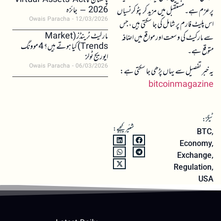
پاکستان کا Virtual Assets Act
2026 – جائزہ
پرعزم ہے۔ مستقبل میں مزید کرپٹو کرنسیاں
Owais Paracha
12/03/2026
اس پلیٹ فارم پر شامل کی جا سکتی ہیں، جس
مارکیٹ ٹرینڈز (Market
سے مارکیٹ کی وسعت اور مواقع میں اضافہ
Trends) کیا ہوتے ہیں؟ 4 موونگ
متوقع ہے۔
ایوریج ٹولز
Owais Paracha
06/03/2026
یہ خبر تفصیل سے یہاں پڑھی جا سکتی ہے:
bitcoinmagazine
ٹیگز:
شئیر کیجیے:
BTC
,
Economy
,
Exchange
,
Regulation
,
USA