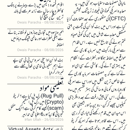
مالیاتی مصنوعات دستیاب ہو گئی ہیں۔ یہ
اقوام متحدہ: یمن میں بڑے پیمانے پر جنگ
معاہدہ امریکی کموڈیٹی فیوچرز ٹریڈنگ کمیشن
کا خطرہ چار سال سے زائد عرصے کی بلند
ترین سطح پر پہنچ گیا
(CFTC) کی منظوری کے بعد متعارف کرایا
Owais Paracha
08/08/2026
گیا ہے اور اس میں بٹ کوائن کی قیمت پر مبنی
بحیرہ اسود میں تجارتی جہازوں کو نشانہ بنانے
مستقل معاہدے شامل ہیں جن کی کوئی معیاد
سے جنگی خطرات اور عالمی شپنگ دباؤ میں
ختم ہونے کی تاریخ نہیں ہے۔ اس اقدام
اضافہ
سے امریکی مارکیٹ میں سرمایہ کاری کے
Owais Paracha
08/08/2026
مواقع میں اضافہ ہوگا اور خطرات کے انتظام
بٹ کوائن ادائیگی سروس بی ٹی سی پے
میں بہتری آئے گی۔ کالشی کے سی ای او
نے اہم سکیورٹی خامی پر فعال حملے سے
خبردار کر دیا
نے کہا ہے کہ یہ مصنوعات سرمایہ کاری کے
Owais Paracha
08/08/2026
لیے خالص ترین شکل ہیں اور اس سے امریکی
تعلیمی مواد
کاروباروں کو مالی وسائل کی بہتر تقسیم میں مدد
(Rug Pull)رگ پل کیا ہے؟ کرپٹو
ملے گی۔ اس نئی پیش رفت کے بعد دیگر بڑی
(Crypto) میں رگ پل اسکیم
کمپنیوں جیسے کرکن، روبن ہڈ اور جیمینی بھی
(scam)کیسے کام کرتی ہے؟ ایک مکمل
اس میدان میں قدم رکھنے کی تیاری کر رہی
تجزیاتی گائیڈ اور 6 احتیاطی تدابیر
ہیں۔ اس سے ظاہر ہوتا ہے کہ امریکہ کرپٹو
Irfan Ullah
26/03/2026
کرنسی کے شعبے میں عالمی قیادت کے لیے