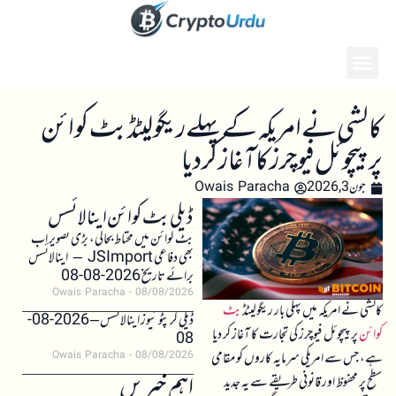
کالشی نے امریکہ کے پہلے ریگولیٹڈ بٹ کوائن
پرپیچوئل فیوچرز کا آغاز کر دیا
جون 3, 2026
Owais Paracha
ڈیلی بٹ کوائن اینالائسس
بٹ کوائن میں محتاط بحالی، بڑی تصویر اب
بھی دفاعی JSImport – اینالائسس
برائے تاریخ 2026-08-08
Owais Paracha
08/08/2026
کالشی نے امریکہ میں پہلی بار ریگولیٹڈ
بٹ
ڈیلی کرپٹو نیوز اینالائسس – 2026-08-
کوائن
پرپیچوئل فیوچرز کی تجارت کا آغاز کر دیا
08
ہے، جس سے امریکی سرمایہ کاروں کو مقامی
Owais Paracha
08/08/2026
اہم خبریں
سطح پر محفوظ اور قانونی طریقے سے یہ جدید