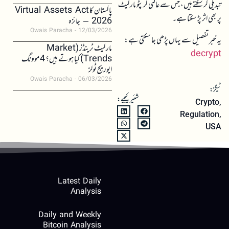
تبدیلی کر سکتے ہیں، جس سے عالمی کرپٹو مارکیٹ
پاکستان کا Virtual Assets Act
پر بھی اثر پڑ سکتا ہے۔
2026 – جائزہ
Owais Paracha
12/03/2026
یہ خبر تفصیل سے یہاں پڑھی جا سکتی ہے:
مارکیٹ ٹرینڈز (Market
decrypt
Trends) کیا ہوتے ہیں؟ 4 موونگ
ایوریج ٹولز
Owais Paracha
06/03/2026
ٹیگز:
شئیر کیجیے:
Crypto
,
Regulation
,
USA
Latest Daily
Analysis
Daily and Weekly
Bitcoin Analysis