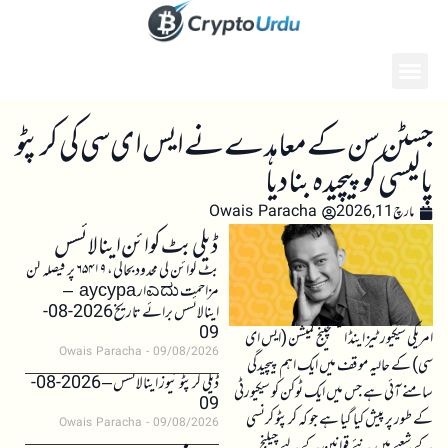
جسٹن سن کے معاہدے نے ایس ای سی کی کرپٹو
پالیسی کو پیچیدہ بنا دیا
مارچ 11, 2026
Owais Paracha
ڈیلی بٹ کوائن اینالائسس
بٹ کوائن کی محدود بحالی، ۶۵۴۱۹ پر فیصلہ کن
مزاحمت ಎದುار аусура –
اینالائسس برائے تاریخ 2026-08-
09
امریکی سیکیورٹیز اینڈ ایکسچینج کمیشن (ایس ای
Owais Paracha
09/08/2026
سی) کے حالیہ موقف میں ایک اہم پیچیدگی
ڈیلی کرپٹو نیوز اینالائسس – 2026-08-
سامنے آئی ہے جس میں ایک ٹوکن کو سیکیورٹی
09
کے طور پر پیش کیا گیا ہے جو کہ کرپٹو کرنسی
Owais Paracha
09/08/2026
کے شعبے میں نئے قوانین کے لیے چیلنج