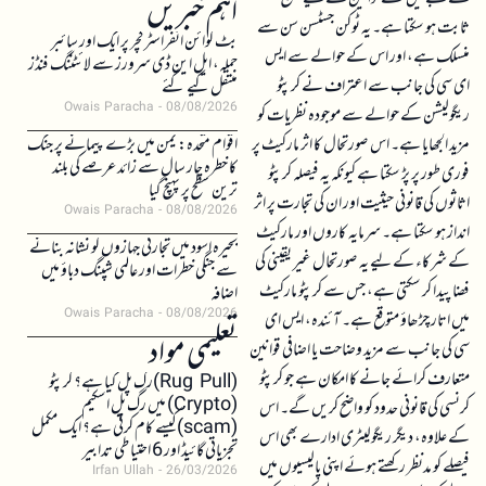
اہم خبریں
ثابت ہو سکتا ہے۔ یہ ٹوکن جسٹسن سن سے
بٹ کوائن انفراسٹرکچر پر ایک اور سائبر
منسلک ہے، اور اس کے حوالے سے ایس
حملہ، ایل این ڈی سرورز سے لائٹننگ فنڈز
ای سی کی جانب سے اعتراف نے کرپٹو
منتقل کیے گئے
Owais Paracha
08/08/2026
ریگولیشن کے حوالے سے موجودہ نظریات کو
مزید الجھایا ہے۔ اس صورتحال کا اثر مارکیٹ پر
اقوام متحدہ: یمن میں بڑے پیمانے پر جنگ
کا خطرہ چار سال سے زائد عرصے کی بلند
فوری طور پر پڑ سکتا ہے کیونکہ یہ فیصلہ کرپٹو
ترین سطح پر پہنچ گیا
اثاثوں کی قانونی حیثیت اور ان کی تجارت پر اثر
Owais Paracha
08/08/2026
انداز ہو سکتا ہے۔ سرمایہ کاروں اور مارکیٹ
بحیرہ اسود میں تجارتی جہازوں کو نشانہ بنانے
کے شرکاء کے لیے یہ صورتحال غیر یقینی کی
سے جنگی خطرات اور عالمی شپنگ دباؤ میں
فضا پیدا کر سکتی ہے، جس سے کرپٹو مارکیٹ
اضافہ
Owais Paracha
08/08/2026
میں اتار چڑھاؤ متوقع ہے۔ آئندہ، ایس ای
تعلیمی مواد
سی کی جانب سے مزید وضاحت یا اضافی قوانین
متعارف کرائے جانے کا امکان ہے جو کرپٹو
(Rug Pull)رگ پل کیا ہے؟ کرپٹو
(Crypto) میں رگ پل اسکیم
کرنسی کی قانونی حدود کو واضح کریں گے۔ اس
(scam)کیسے کام کرتی ہے؟ ایک مکمل
کے علاوہ، دیگر ریگولیٹری ادارے بھی اس
تجزیاتی گائیڈ اور 6 احتیاطی تدابیر
فیصلے کو مدنظر رکھتے ہوئے اپنی پالیسیوں میں
Irfan Ullah
26/03/2026