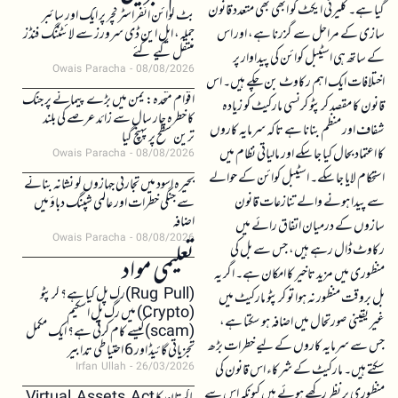
گیا ہے۔ کلیرٹی ایکٹ کو ابھی بھی متعدد قانون
بٹ کوائن انفراسٹرکچر پر ایک اور سائبر
سازی کے مراحل سے گزرنا ہے، اور اس
حملہ، ایل این ڈی سرورز سے لائٹننگ فنڈز
منتقل کیے گئے
کے ساتھ ہی اسٹیبل کوائن کی پیداوار پر
Owais Paracha
08/08/2026
اختلافات ایک اہم رکاوٹ بن چکے ہیں۔ اس
اقوام متحدہ: یمن میں بڑے پیمانے پر جنگ
قانون کا مقصد کرپٹو کرنسی مارکیٹ کو زیادہ
کا خطرہ چار سال سے زائد عرصے کی بلند
شفاف اور منظم بنانا ہے تاکہ سرمایہ کاروں
ترین سطح پر پہنچ گیا
کا اعتماد بحال کیا جا سکے اور مالیاتی نظام میں
Owais Paracha
08/08/2026
استحکام لایا جا سکے۔ اسٹیبل کوائن کے حوالے
بحیرہ اسود میں تجارتی جہازوں کو نشانہ بنانے
سے پیدا ہونے والے تنازعات قانون
سے جنگی خطرات اور عالمی شپنگ دباؤ میں
اضافہ
سازوں کے درمیان اتفاق رائے میں
Owais Paracha
08/08/2026
رکاوٹ ڈال رہے ہیں، جس سے بل کی
تعلیمی مواد
منظوری میں مزید تاخیر کا امکان ہے۔ اگر یہ
(Rug Pull)رگ پل کیا ہے؟ کرپٹو
بل بروقت منظور نہ ہوا تو کرپٹو مارکیٹ میں
(Crypto) میں رگ پل اسکیم
غیر یقینی صورتحال میں اضافہ ہو سکتا ہے،
(scam)کیسے کام کرتی ہے؟ ایک مکمل
جس سے سرمایہ کاروں کے لیے خطرات بڑھ
تجزیاتی گائیڈ اور 6 احتیاطی تدابیر
سکتے ہیں۔ مارکیٹ کے شرکاء اس قانون کی
Irfan Ullah
26/03/2026
منظوری پر نظر رکھے ہوئے ہیں کیونکہ اس سے