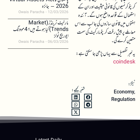
پاکستان کا Virtual Assets Act
2026 – جائزہ
کرپٹو کرنسیوں کی قانونی حیثیت اور ان کے
Owais Paracha
12/03/2026
استعمال کے قواعد واضح ہوں گے۔ آئندہ
مارکیٹ ٹرینڈز (Market
ہفتوں میں قانون سازوں کی جانب سے اس
Trends) کیا ہوتے ہیں؟ 4 موونگ
معاملے پر پیش رفت کرپٹو مارکیٹ کی سمت
ایوریج ٹولز
متعین کرے گی۔
Owais Paracha
06/03/2026
یہ خبر تفصیل سے یہاں پڑھی جا سکتی ہے:
coindesk
ٹیگز:
شئیر کیجیے:
Economy
,
Regulation