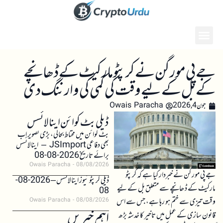
جے پی مورگن نے کرپٹو مارکیٹ کے ڈھانچے
کے بل کے لیے وقت کی کمی کی وارننگ دی
جون 4, 2026
Owais Paracha
ڈیلی بٹ کوائن اینالائسس
بٹ کوائن میں محتاط بحالی، بڑی تصویر اب
بھی دفاعی JSImport – اینالائسس
برائے تاریخ 2026-08-08
Owais Paracha
08/08/2026
جے پی مورگن نے خبردار کیا ہے کہ کرپٹو
ڈیلی کرپٹو نیوز اینالائسس – 2026-08-
مارکیٹ کے ڈھانچے سے متعلق بل کے لیے
08
وقت تیزی سے ختم ہو رہا ہے، جس سے اس
Owais Paracha
08/08/2026
اہم خبریں
قانون سازی کے عمل میں تاخیر کا خدشہ بڑھ