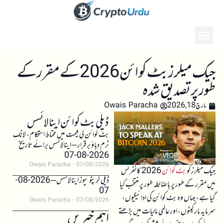
جیک میلرز بٹ کوائن 2026 کے مقرر کے
طور پر تصدیق شدہ
مارچ 18, 2026
Owais Paracha
ڈیلی بٹ کوائن اینالائسس
بٹ کوائن کی قیمت میں محتاط استحکام، لانگ
ٹرم دباؤ برقرار – اینالائسس برائے تاریخ
2026-08-07
Owais Paracha
07/08/2026
جیک میلرز کو
بٹ کوائن
2026 کانفرنس
ڈیلی کرپٹو نیوز اینالائسس – 2026-08-
میں مقرر کے طور پر باضابطہ طور پر منتخب کیا
07
گیا ہے، جہاں وہ بٹ کوائن کی ادائیگیوں،
Owais Paracha
07/08/2026
سرمایہ مارکیٹوں، اور عالمی مالیات میں بڑھتے
اہم خبریں