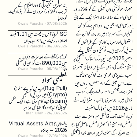
ہوئے کردار پر اپنی رائے پیش کریں گے۔
بند سورس سیکیورٹی کا دور اختتام کے
میلرز، جو ٹوئنٹی ون کیپٹل کے کو-فاؤنڈر اور
قریب، کولڈ کارڈ کمزوری نے کرپٹو مارکیٹ
سی ای او کے ساتھ ساتھ اسٹرائیک کے بانی
کو ہلا دیا
Owais Paracha
07/08/2026
اور سی ای او بھی ہیں، دو اہم بٹ کوائن
کمپنیوں کے سربراہ ہیں جو بٹ کوائن کے
SC کروڈ آئل کی قیمت میں 1.01 فیصد
اضافہ، مارکیٹ میں اہم تبدیلیاں
استعمال اور سرمایہ کاری کے طریقوں کو
Owais Paracha
06/08/2026
تبدیل کر رہی ہیں۔ ٹوئنٹی ون کیپٹل نے
کولڈکارڈ حملے کے بعد سات دنوں
دسمبر 2025 میں نیو یارک اسٹاک ایکسچینج پر
میں 890,000 بٹ کوائن کی منتقلی
اپنی لسٹنگ کی، جس کے پاس دنیا کی تیسری
Owais Paracha
05/08/2026
سب سے بڑی عوامی بٹ کوائن ہولڈنگ
تعلیمی مواد
ہے۔ اس کمپنی کے اہم حصص داروں میں
(Rug Pull)رگ پل کیا ہے؟ کرپٹو
ٹیتر، بٹ فینکس، اور سافٹ بینک گروپ
(Crypto) میں رگ پل اسکیم
شامل ہیں۔ دوسری جانب، اسٹرائیک نے
(scam)کیسے کام کرتی ہے؟ ایک مکمل
تجزیاتی گائیڈ اور 6 احتیاطی تدابیر
مارچ 2026 میں نیو یارک اسٹیٹ
Irfan Ullah
26/03/2026
ڈیپارٹمنٹ آف فنانشل سروسز سے بٹ
پاکستان کا Virtual Assets Act
لائسنس اور منی ٹرانسمیٹر لائسنس حاصل کیا، جو
2026 – جائزہ
اسے امریکہ کے سخت ترین ضابطہ شدہ ڈیجیٹل
Owais Paracha
12/03/2026