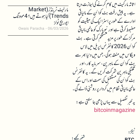
اثاثہ مارکیٹ میں کام کرنے کی اجازت دیتا
مارکیٹ ٹرینڈز (Market
ہے۔ یہ پیش رفت بٹ کوائن کے مالیاتی
Trends) کیا ہوتے ہیں؟ 4 موونگ
ادارے کے طور پر اسٹرائیک کی حیثیت کو
ایوریج ٹولز
مضبوط کرتی ہے اور نیو یارک کو عالمی مالیاتی
Owais Paracha
06/03/2026
مرکز کے طور پر مزید مستحکم کرتی ہے۔ بٹ
کوائن 2026 کانفرنس اپریل میں لاس
ویگاس میں منعقد ہوگی، جس میں دنیا بھر سے
بٹ کوائن کے ماہرین، سرمایہ کار، اور
تکنیکی ماہرین شرکت کریں گے۔ یہ کانفرنس
بٹ کوائن کی مستقبل کی سمت اور اس کے
عالمی مالیاتی نظام میں کردار پر روشنی ڈالے گی۔
یہ خبر تفصیل سے یہاں پڑھی جا سکتی ہے:
bitcoinmagazine
ٹیگز:
شئیر کیجیے:
BTC
,