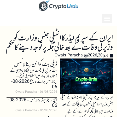
ایران کے سپریم لیڈر کا انٹیلی جنس وزارت کو
وزیر کی وفات کے بعد خالی جگہ پر توجہ دینے کا حکم
مارچ 20, 2026
Owais Paracha
ڈیلی بٹ کوائن اینالائسس
بٹ کوائن کی قیمت میں محتاط بہتری کے
آثار، مارکیٹ میں استحکام کی توقع –
اینالائسس برائے تاریخ 2026-08-
06
Owais Paracha
06/08/2026
ایران کے سپریم لیڈر مجتبیٰ خامنہ ای نے انٹیلی
ڈیلی کرپٹو نیوز اینالائسس – 2026-08-
جنس وزیر اسماعیل خطیب کی ہلاکت کے بعد
06
وزارت میں خالی جگہ کو بھرنے کے لیے
Owais Paracha
06/08/2026