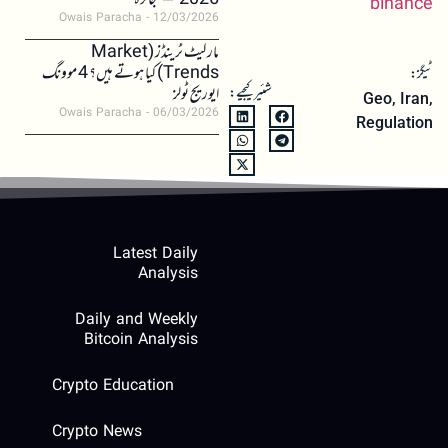
2026 – جائزہ
binance
Owais Paracha
12/03/2026
مارکیٹ ٹرینڈز (Market
Trends) کیا ہوتے ہیں؟ 4 موونگ
ٹیگز:
شئیر کیجیے:
ایوریج ٹولز
Geo
,
Iran
,
Owais Paracha
06/03/2026
Regulation
Latest Daily
Analysis
Daily and Weekly
Bitcoin Analysis
Crypto Education
Crypto News