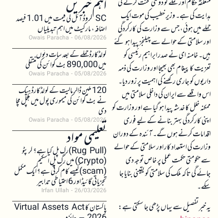
اہم خبریں
متعلقہ حکام اور عملے کو دوگنی محنت کرنے کی
ہدایت کی ہے۔ وزیر خطیب کی موت ایک
SC کروڈ آئل کی قیمت میں 1.01 فیصد
حملے میں ہوئی، جس سے وزارت کی کارکردگی
اضافہ، مارکیٹ میں اہم تبدیلیاں
Owais Paracha
06/08/2026
اور سلامتی کے حوالے سے چیلنجز پیدا ہو گئے
کولڈکارڈ حملے کے بعد سات دنوں
ہیں۔ خامنہ ای نے صدر ابراہیم رئیسی کو
میں 890,000 بٹ کوائن کی منتقلی
تعزیت کا پیغام بھی بھیجا اور وزارت کی ذمہ
Owais Paracha
05/08/2026
داریوں کو جاری رکھنے کی اہمیت پر زور دیا۔
120 ملین ڈالر مالیت کے کولڈکارڈ ہیک
اس واقعے سے ایران کی داخلی سلامتی میں
نے بٹ کوائن کی میموری پول میں ہلچل مچا
ممکنہ خلل کا خدشہ پیدا ہو گیا ہے اور وزارت کو
دی
اپنی کارکردگی بہتر بنانے کے لیے فوری
Owais Paracha
05/08/2026
تعلیمی مواد
اقدامات کرنے ہوں گے۔ آئندہ کے دوران
وزارت کی استعداد کار اور سلامتی کے حوالے
(Rug Pull)رگ پل کیا ہے؟ کرپٹو
سے حکومتی حکمت عملی پر خاص توجہ دی
(Crypto) میں رگ پل اسکیم
(scam)کیسے کام کرتی ہے؟ ایک مکمل
جائے گی تاکہ ملک کی سلامتی کو یقینی بنایا جا
تجزیاتی گائیڈ اور 6 احتیاطی تدابیر
سکے۔
Irfan Ullah
26/03/2026
یہ خبر تفصیل سے یہاں پڑھی جا سکتی ہے:
پاکستان کا Virtual Assets Act