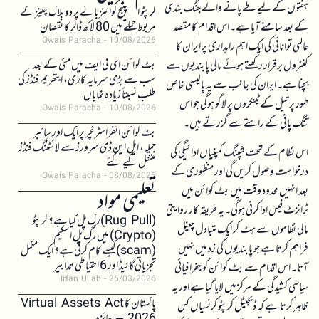
ہفتوں کے لیے طے پانے والے جنگ بندی
کرپٹو ایکسچینج کوائنز بائے پر دو بلاک چینز کے
کے بعد سامنے آیا ہے۔ اس اقدام کا مقصد
مربوط حملے میں 80 لاکھ ڈالر کا نقصان
Owais Paracha
10/08/2026
عالمی توانائی کی ایک اہم راہداری پر ایران کا
بٹ کوائن ای ٹی ایف میں مئی کے بعد
کنٹرول برقرار رکھتے ہوئے مالی پابندیوں سے
سب سے بڑی سرمایہ کاری، ایتھریم فنڈز کی
بچنا ہے۔ ایران کی جانب سے یہ پالیسی خاص
طلب نسبتاً زیادہ نمایاں
طور پر تیل کے ٹینکروں پر لاگو ہوگی جو اس
Owais Paracha
10/08/2026
تنگ پانی کے راستے سے گزرتے ہیں۔
بٹ کوائن انفراسٹرکچر پر ایک اور سائبر
حملہ، ایل این ڈی سرورز سے لائٹننگ فنڈز
اس نظام کے تحت شپنگ کمپنیاں ادائیگی کی
منتقل کیے گئے
درخواست وصول کریں گی اور منظوری کے
Owais Paracha
08/08/2026
بعد انہیں محدود وقت میں بٹ کوائن میں
تعلیمی مواد
ٹرانزٹ فیس ادا کرنی ہوگی۔ یہ طریقہ کار روایتی
(Rug Pull)رگ پل کیا ہے؟ کرپٹو
مالی نظاموں سے ہٹ کر ایک متبادل چینل
(Crypto) میں رگ پل اسکیم
فراہم کرتا ہے جو پابندیوں کی زد میں نہیں
(scam)کیسے کام کرتی ہے؟ ایک مکمل
تجزیاتی گائیڈ اور 6 احتیاطی تدابیر
آتا۔ اس اقدام سے بٹ کوائن کو جغرافیائی
Irfan Ullah
26/03/2026
سیاسی کشیدگی کے مرکز میں لایا گیا ہے اور یہ
پاکستان کا Virtual Assets Act
ظاہر کرتا ہے کہ ڈیجیٹل کرپٹو کرنسیاں کس