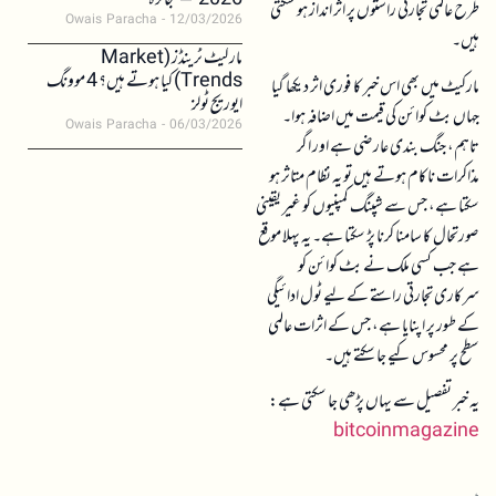
2026 – جائزہ
طرح عالمی تجارتی راستوں پر اثر انداز ہو سکتی
Owais Paracha
12/03/2026
ہیں۔
مارکیٹ ٹرینڈز (Market
Trends) کیا ہوتے ہیں؟ 4 موونگ
مارکیٹ میں بھی اس خبر کا فوری اثر دیکھا گیا
ایوریج ٹولز
جہاں بٹ کوائن کی قیمت میں اضافہ ہوا۔
Owais Paracha
06/03/2026
تاہم، جنگ بندی عارضی ہے اور اگر
مذاکرات ناکام ہوتے ہیں تو یہ نظام متاثر ہو
سکتا ہے، جس سے شپنگ کمپنیوں کو غیر یقینی
صورتحال کا سامنا کرنا پڑ سکتا ہے۔ یہ پہلا موقع
ہے جب کسی ملک نے بٹ کوائن کو
سرکاری تجارتی راستے کے لیے ٹول ادائیگی
کے طور پر اپنایا ہے، جس کے اثرات عالمی
سطح پر محسوس کیے جا سکتے ہیں۔
یہ خبر تفصیل سے یہاں پڑھی جا سکتی ہے:
bitcoinmagazine