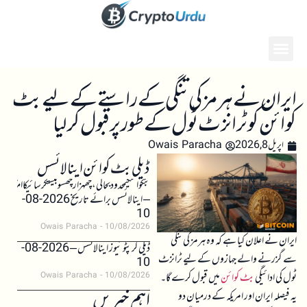
ایران نے ہرمز کی تنگی کے راستے کے لیے بٹ
کوائن کو ٹرانزٹ ٹول کے طور پر قبول کر لیا
اپریل 8, 2026
Owais Paracha
ڈیلی بٹ کوائن اینالائسس
بٹکوائنکیمحدودبحالی،چھہزارچھسوبیستکرسائیکاامکان
– اینالائسس برائے تاریخ 2026-08-
10
Owais Paracha
10/08/2026
ایران نے اعلان کیا ہے کہ وہ ہرمز کی تنگی
ڈیلی کرپٹو نیوز اینالائسس – 2026-08-
سے گزرنے والے جہازوں کے لیے ٹرانزٹ
10
ٹول کی ادائیگی
بٹ کوائن
میں قبول کرے گا۔
Owais Paracha
10/08/2026
اہم خبریں
یہ فیصلہ ایران اور امریکہ کے درمیان دو