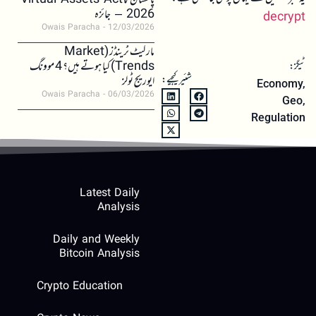
پاکستان کا Virtual Assets Act
2026 – جائزہ
decrypt
Owais Paracha
12/03/2026
مارکیٹ ٹرینڈز (Market
Trends) کیا ہوتے ہیں؟ 4 موونگ
ٹیگز:
شئیر کیجیے:
ایوریج ٹولز
Economy
,
Owais Paracha
06/03/2026
Geo
,
Regulation
Latest Daily
Analysis
Daily and Weekly
Bitcoin Analysis
Crypto Education