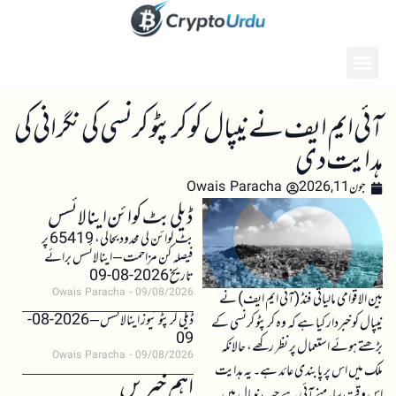
آئی ایم ایف نے نیپال کو کرپٹو کرنسی کی نگرانی کی
ہدایت دی
جون 11, 2026
Owais Paracha
ڈیلی بٹ کوائن اینالائسس
بٹ کوائن کی محدود بحالی، 65419 پر
فیصلہ کن مزاحمت – اینالائسس برائے
تاریخ 2026-08-09
Owais Paracha
09/08/2026
بین الاقوامی مالیاتی فنڈ (آئی ایم ایف) نے
ڈیلی کرپٹو نیوز اینالائسس – 2026-08-
نیپال کو خبردار کیا ہے کہ وہ کرپٹو کرنسی کے
09
بڑھتے ہوئے استعمال پر نظر رکھے، حالانکہ
Owais Paracha
09/08/2026
ملک میں اس پر پابندی عائد ہے۔ یہ ہدایت
اہم خبریں
اس وقت سامنے آئی ہے جب نیپال میں