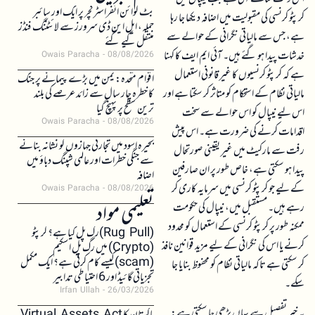
بٹ کوائن انفراسٹرکچر پر ایک اور سائبر
کرپٹو کرنسی کی مقبولیت میں اضافہ دیکھا جا رہا
حملہ، ایل این ڈی سرورز سے لائٹننگ فنڈز
ہے، جس سے مالیاتی نگرانی کے حوالے سے
منتقل کیے گئے
خدشات پیدا ہو گئے ہیں۔ آئی ایم ایف کا کہنا
Owais Paracha
08/08/2026
ہے کہ کرپٹو کرنسیوں کا غیر قانونی استعمال
اقوام متحدہ: یمن میں بڑے پیمانے پر جنگ
مالیاتی نظام کے استحکام کو متاثر کر سکتا ہے اور
کا خطرہ چار سال سے زائد عرصے کی بلند
ترین سطح پر پہنچ گیا
اس لیے نیپال کو اس حوالے سے سخت
Owais Paracha
08/08/2026
اقدامات کرنے کی ضرورت ہے۔ اس پیش
بحیرہ اسود میں تجارتی جہازوں کو نشانہ بنانے
رفت سے مارکیٹ میں غیر یقینی صورتحال
سے جنگی خطرات اور عالمی شپنگ دباؤ میں
پیدا ہو سکتی ہے، خاص طور پر ان صارفین
اضافہ
کے لیے جو کرپٹو کرنسی میں سرمایہ کاری کر
Owais Paracha
08/08/2026
تعلیمی مواد
رہے ہیں۔ مستقبل میں، نیپال کی حکومت
ممکنہ طور پر کرپٹو کرنسی کے استعمال کو محدود
(Rug Pull)رگ پل کیا ہے؟ کرپٹو
کرنے یا اس کی نگرانی کے لیے مزید قوانین نافذ
(Crypto) میں رگ پل اسکیم
(scam)کیسے کام کرتی ہے؟ ایک مکمل
کر سکتی ہے تاکہ مالیاتی نظام کو محفوظ بنایا جا
تجزیاتی گائیڈ اور 6 احتیاطی تدابیر
سکے۔
Irfan Ullah
26/03/2026
یہ خبر تفصیل سے یہاں پڑھی جا سکتی ہے: