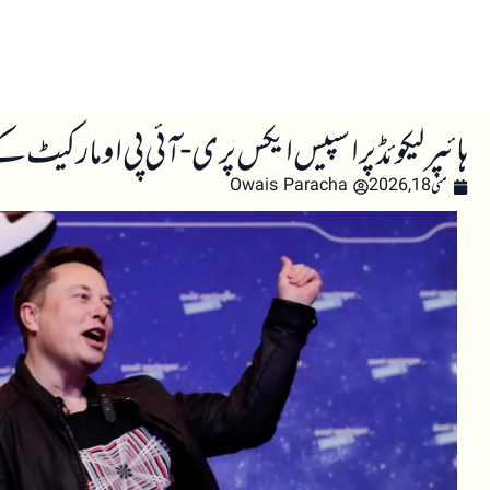
صفحہ اول
کرپٹو اینالائسس
تعلیم
اہم کرپٹو خبری
ہائپر لیکوئڈ پر اسپیس ایکس پری-آئی پی او مارکیٹ کے آغاز سے HYPE ٹوکن م
مئی 18, 2026
Owais Paracha