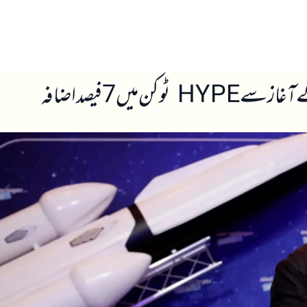
ں
ہمارے بارے میں
یں 7 فیصد اضافہ