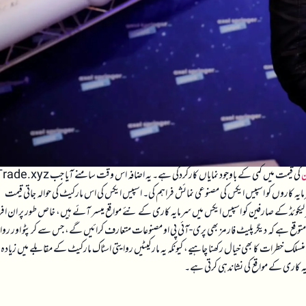
ن
کی قیمت میں کمی کے باوجود نمایاں کارکردگی ہے۔ یہ اضافہ اس وقت سامنے آیا جب yz
یہ کاروں کو اسپیس ایکس کی مصنوعی نمائش فراہم کی۔ اسپیس ایکس کی اس مارکیٹ کی حوالہ جاتی قیمت
م سے ہائپر لیکوئڈ کے صارفین کو اسپیس ایکس میں سرمایہ کاری کے نئے مواقع میسر آئے ہیں، خاص طور پر ان افر
 ہے کہ دیگر پلیٹ فارمز بھی پری-آئی پی او مصنوعات متعارف کرائیں گے، جس سے کرپٹو اور روا
ک خطرات کا بھی خیال رکھنا چاہیے، کیونکہ یہ مارکیٹیں روایتی اسٹاک مارکیٹ کے مقابلے میں زیادہ ا
ایہ کاری کے مواقع کی نشاندہی کرتی ہے۔