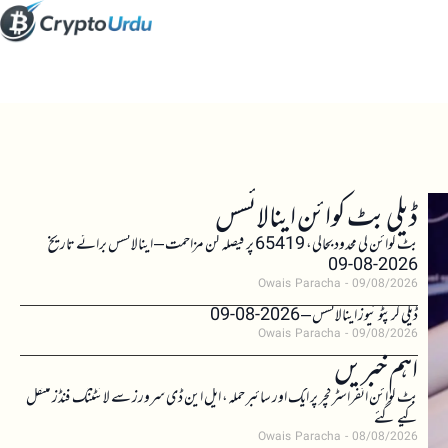
ڈیلی بٹ کوائن اینالائسس
بٹ کوائن کی محدود بحالی، 65419 پر فیصلہ کن مزاحمت – اینالائسس برائے تاریخ
2026-08-09
Owais Paracha
09/08/2026
ڈیلی کرپٹو نیوز اینالائسس – 2026-08-09
Owais Paracha
09/08/2026
اہم خبریں
بٹ کوائن انفراسٹرکچر پر ایک اور سائبر حملہ، ایل این ڈی سرورز سے لائٹننگ فنڈز منتقل
کیے گئے
Owais Paracha
08/08/2026