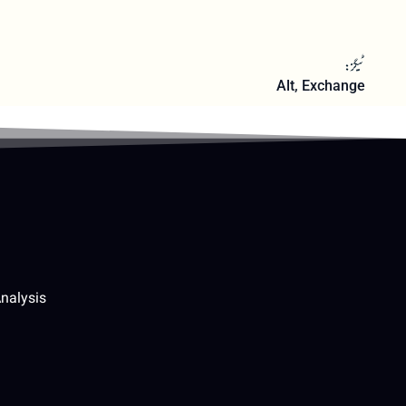
ٹیگز:
Alt
,
Exchange
nalysis