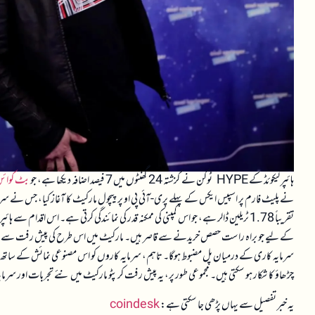
ہائپر لیکوئڈ کے HYPE ٹوکن نے گزشتہ 24 گھنٹوں میں 7 فیصد اضافہ دیکھا ہے، جو
بٹ کوائ
نے پلیٹ فارم پر اسپیس ایکس کے پہلے پری-آئی پی او پرپیچول مارکیٹ کا آغاز کیا، جس نے سرما
تقریباً 1.78 ٹریلین ڈالر ہے، جو اس کمپنی کی ممکنہ قدر کی نمائندگی کرتی ہے۔ اس اقدا
کے لیے جو براہ راست حصص خریدنے سے قاصر ہیں۔ مارکیٹ میں اس طرح کی پیش رفت سے متوقع
سرمایہ کاری کے درمیان پل مضبوط ہوگا۔ تاہم، سرمایہ کاروں کو اس مصنوعی نمائش کے ساتھ منسل
چڑھاؤ کا شکار ہو سکتی ہیں۔ مجموعی طور پر، یہ پیش رفت کرپٹو مارکیٹ میں نئے تجربات اور سرم
یہ خبر تفصیل سے یہاں پڑھی جا سکتی ہے:
coindesk