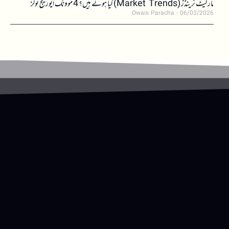
مارکیٹ ٹرینڈز (Market Trends) کیا ہوتے ہیں؟ 4 موونگ ایوریج ٹولز
Owais Paracha
06/03/2026