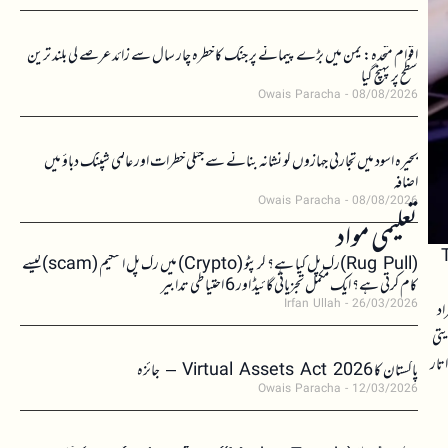
اقوام متحدہ: یمن میں بڑے پیمانے پر جنگ کا خطرہ چار سال سے زائد عرصے کی بلند ترین
سطح پر پہنچ گیا
Owais Paracha
08/08/2026
بحیرہ اسود میں تجارتی جہازوں کو نشانہ بنانے سے جنگی خطرات اور عالمی شپنگ دباؤ میں
اضافہ
Owais Paracha
08/08/2026
تعلیمی مواد
Trade.x
(Rug Pull)رگ پل کیا ہے؟ کرپٹو (Crypto) میں رگ پل اسکیم (scam)کیسے
کام کرتی ہے؟ ایک مکمل تجزیاتی گائیڈ اور 6 احتیاطی تدابیر
Irfan Ullah
26/03/2026
اد
یتی
تار
پاکستان کا Virtual Assets Act 2026 – جائزہ
Owais Paracha
12/03/2026