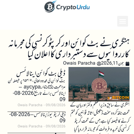
ہنگری نے بٹ کوائن اور کرپٹو کرنسی کی مجرمانہ
کارروائیوں سے دستبرداری کا اعلان کیا
جون 11, 2026
Owais Paracha
ڈیلی بٹ کوائن اینالائسس
بٹ کوائن کی محدود بحالی، ۶۵۴۱۹ پر فیصلہ کن
مزاحمت ಎದುار аусура –
اینالائسس برائے تاریخ 2026-08-
09
ہنگری نے سابق وزیر اعظم وکٹر اوربان کے
Owais Paracha
09/08/2026
تحت نافذ کردہ سخت ڈیجیٹل اثاثہ قوانین کو ختم
ڈیلی کرپٹو نیوز اینالائسس – 2026-08-
09
کرنے کا فیصلہ کیا ہے جس کے تحت کرپٹو
Owais Paracha
09/08/2026
کرنسی کی خرید و فروخت کو مجرمانہ قرار دیا گیا