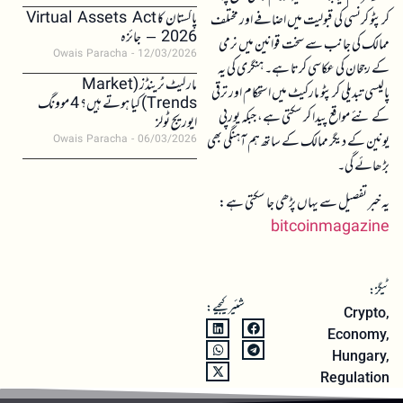
پاکستان کا Virtual Assets Act
کرپٹو کرنسی کی قبولیت میں اضافے اور مختلف
2026 – جائزہ
ممالک کی جانب سے سخت قوانین میں نرمی
Owais Paracha
12/03/2026
کے رجحان کی عکاسی کرتا ہے۔ ہنگری کی یہ
مارکیٹ ٹرینڈز (Market
پالیسی تبدیلی کرپٹو مارکیٹ میں استحکام اور ترقی
Trends) کیا ہوتے ہیں؟ 4 موونگ
کے نئے مواقع پیدا کر سکتی ہے، جبکہ یورپی
ایوریج ٹولز
یونین کے دیگر ممالک کے ساتھ ہم آہنگی بھی
Owais Paracha
06/03/2026
بڑھائے گی۔
یہ خبر تفصیل سے یہاں پڑھی جا سکتی ہے:
bitcoinmagazine
ٹیگز:
شئیر کیجیے:
Crypto
,
Economy
,
Hungary
,
Regulation