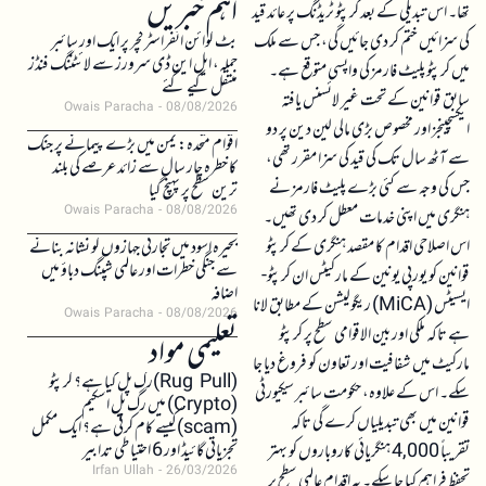
اہم خبریں
تھا۔ اس تبدیلی کے بعد کرپٹو ٹریڈنگ پر عائد قید
کی سزائیں ختم کر دی جائیں گی، جس سے ملک
بٹ کوائن انفراسٹرکچر پر ایک اور سائبر
حملہ، ایل این ڈی سرورز سے لائٹننگ فنڈز
میں کرپٹو پلیٹ فارمز کی واپسی متوقع ہے۔
منتقل کیے گئے
سابق قوانین کے تحت غیر لائسنس یافتہ
Owais Paracha
08/08/2026
ایکسچینجز اور مخصوص بڑی مالی لین دین پر دو
اقوام متحدہ: یمن میں بڑے پیمانے پر جنگ
سے آٹھ سال تک کی قید کی سزا مقرر تھی،
کا خطرہ چار سال سے زائد عرصے کی بلند
جس کی وجہ سے کئی بڑے پلیٹ فارمز نے
ترین سطح پر پہنچ گیا
Owais Paracha
08/08/2026
ہنگری میں اپنی خدمات معطل کر دی تھیں۔
اس اصلاحی اقدام کا مقصد ہنگری کے کرپٹو
بحیرہ اسود میں تجارتی جہازوں کو نشانہ بنانے
سے جنگی خطرات اور عالمی شپنگ دباؤ میں
قوانین کو یورپی یونین کے مارکیٹس ان کرپٹو-
اضافہ
ایسیٹس (MiCA) ریگولیشن کے مطابق لانا
Owais Paracha
08/08/2026
ہے تاکہ ملکی اور بین الاقوامی سطح پر کرپٹو
تعلیمی مواد
مارکیٹ میں شفافیت اور تعاون کو فروغ دیا جا
(Rug Pull)رگ پل کیا ہے؟ کرپٹو
سکے۔ اس کے علاوہ، حکومت سائبر سیکیورٹی
(Crypto) میں رگ پل اسکیم
قوانین میں بھی تبدیلیاں کرے گی تاکہ
(scam)کیسے کام کرتی ہے؟ ایک مکمل
تجزیاتی گائیڈ اور 6 احتیاطی تدابیر
تقریباً 4,000 ہنگریائی کاروباروں کو بہتر
Irfan Ullah
26/03/2026
تحفظ فراہم کیا جا سکے۔ یہ اقدام عالمی سطح پر