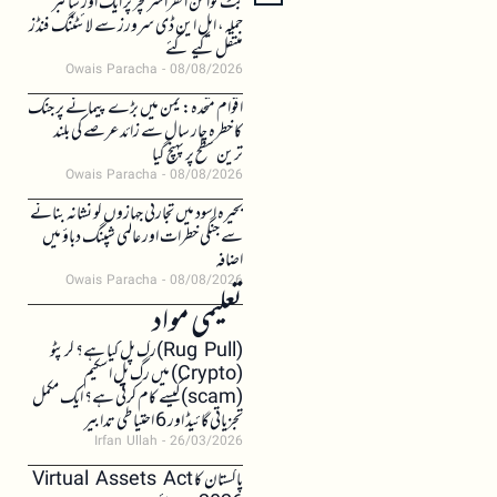
بٹ کوائن انفراسٹرکچر پر ایک اور سائبر
حملہ، ایل این ڈی سرورز سے لائٹننگ فنڈز
منتقل کیے گئے
Owais Paracha
08/08/2026
اقوام متحدہ: یمن میں بڑے پیمانے پر جنگ
کا خطرہ چار سال سے زائد عرصے کی بلند
ترین سطح پر پہنچ گیا
Owais Paracha
08/08/2026
بحیرہ اسود میں تجارتی جہازوں کو نشانہ بنانے
سے جنگی خطرات اور عالمی شپنگ دباؤ میں
اضافہ
Owais Paracha
08/08/2026
تعلیمی مواد
(Rug Pull)رگ پل کیا ہے؟ کرپٹو
(Crypto) میں رگ پل اسکیم
(scam)کیسے کام کرتی ہے؟ ایک مکمل
تجزیاتی گائیڈ اور 6 احتیاطی تدابیر
Irfan Ullah
26/03/2026
پاکستان کا Virtual Assets Act