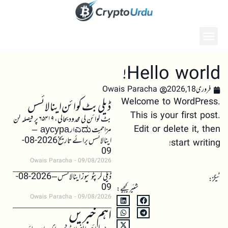
Hello world!
فروری 18, 2026
Owais Paracha
Welcome to WordPress.
ڈیلی بٹ کوائن اینالائسس
This is your first post.
بٹ کوائن کی محدود بحالی، ۶۵۴۱۹ پر فیصلہ کن
Edit or delete it, then
مزاحمت ಎದುار аусура –
اینالائسس برائے تاریخ 2026-08-
start writing!
09
Owais Paracha
09/08/2026
ڈیلی کرپٹو نیوز اینالائسس – 2026-08-
ٹیگز:
09
شئیر کیجیے:
Owais Paracha
09/08/2026
اہم خبریں