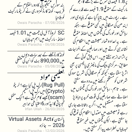
پر 1.8 فیصد کی شرح سے بڑھے گا، جو
بند سورس سیکیورٹی کا دور اختتام کے
مارکیٹ کے متوقع 1.9 فیصد سے قدرے کم
قریب، کولڈ کارڈ کمزوری نے کرپٹو مارکیٹ
ہے۔ رپورٹ میں بتایا گیا ہے کہ بنیادی اور
کو ہلا دیا
Owais Paracha
07/08/2026
ایندھن کی مہنگائی میں کمی متوقع ہے، جبکہ
SC کروڈ آئل کی قیمت میں 1.01 فیصد
رہائش اور خوراک کی قیمتوں میں اضافہ متوقع
اضافہ، مارکیٹ میں اہم تبدیلیاں
ہے۔ یہ اعداد و شمار معیشت میں استحکام کی
Owais Paracha
06/08/2026
نشاندہی کرتے ہیں اور صارفین کے اخراجات
کولڈکارڈ حملے کے بعد سات دنوں
پر اثر انداز ہو سکتے ہیں۔ اس پیش گوئی کے
میں 890,000 بٹ کوائن کی منتقلی
مطابق، مرکزی بینک کی مانیٹری پالیسی پر بھی
Owais Paracha
05/08/2026
اثر پڑ سکتا ہے، کیونکہ کم مہنگائی کی شرح سود کی
تعلیمی مواد
شرحوں کو مستحکم رکھنے میں مدد دے سکتی
(Rug Pull)رگ پل کیا ہے؟ کرپٹو
ہے۔ تاہم، رہائش اور خوراک کی قیمتوں میں
(Crypto) میں رگ پل اسکیم
اضافے سے صارفین کی قوت خرید پر دباؤ پڑ
(scam)کیسے کام کرتی ہے؟ ایک مکمل
تجزیاتی گائیڈ اور 6 احتیاطی تدابیر
سکتا ہے۔ مستقبل میں، اگر یہ رجحانات جاری
Irfan Ullah
26/03/2026
رہے تو معیشت میں معتدل استحکام کی توقع کی
پاکستان کا Virtual Assets Act
جا سکتی ہے، لیکن قیمتوں میں غیر متوقع
2026 – جائزہ
تبدیلیاں خطرات پیدا کر سکتی ہیں۔
Owais Paracha
12/03/2026