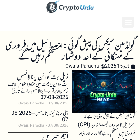
گولڈمین سیکس کی پیش گوئی: اسرائیل میں فروری
کے مہنگائی کے اعداد و شمار مستحکم رہیں گے
مارچ 15, 2026
Owais Paracha
ڈیلی بٹ کوائن اینالائسس
بٹ کوائن کی قیمت میں محتاط استحکام، لانگ
ٹرم دباؤ برقرار – اینالائسس برائے تاریخ
2026-08-07
Owais Paracha
07/08/2026
ڈیلی کرپٹو نیوز اینالائسس – 2026-08-
گولڈمین سیکس نے پیش گوئی کی ہے کہ
07
اسرائیل کا صارف قیمت اشاریہ (CPI)
Owais Paracha
07/08/2026
فروری میں مستحکم رہے گا اور سالانہ بنیاد
اہم خبریں