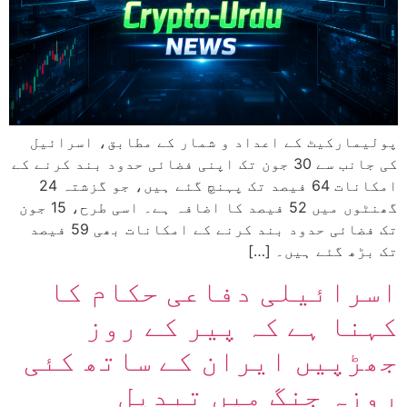
پولیمارکیٹ کے اعداد و شمار کے مطابق، اسرائیل
کی جانب سے 30 جون تک اپنی فضائی حدود بند کرنے کے
امکانات 64 فیصد تک پہنچ گئے ہیں، جو گزشتہ 24
گھنٹوں میں 52 فیصد کا اضافہ ہے۔ اسی طرح، 15 جون
تک فضائی حدود بند کرنے کے امکانات بھی 59 فیصد
تک بڑھ گئے ہیں۔ […]
اسرائیلی دفاعی حکام کا
کہنا ہے کہ پیر کے روز
جھڑپیں ایران کے ساتھ کئی
روزہ جنگ میں تبدیل