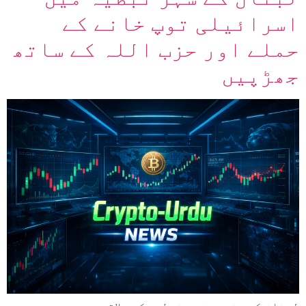
اسرائیلی توپ خانے کے
حملے اور حزب اللہ کے ساتھ
جھڑپیں
لبنان کے جنوبی شہر نبطیہ کے علاقے رحبہ میں