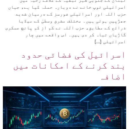
اسرائیلی توپ خانے نے دوبارہ حملہ کیا ہے، جہاں
حزب اللہ اور اسرائیلی فورسز کے درمیان شدید
جھڑپیں ہوئی ہیں۔ مختلف مشرق وسطیٰ کے میڈیا
ذرائع کے مطابق، حزب اللہ نے کم از کم پانچ عسکری
گاڑیاں تباہ کر دی ہیں۔ اس واقعے میں چار
اسرائیلی […]
اسرائیل کی فضائی حدود
بند کرنے کے امکانات میں
اضافہ