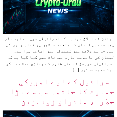
لبنان نے اعلان کیا ہے کہ اسرائیلی فوج نے ایک بار
پھر جنوبی لبنان کے متعدد علاقوں پر گولہ باری کی
ہے، جس سے علاقے میں کشیدگی میں اضافہ ہوا ہے۔
لبنان کی جانب سے جاری بیانات میں کہا گیا ہے کہ
اسرائیلی فورسز نے علی طاہر کے پہاڑی علاقے کے گرد
ایک شدید عسکری […]
اسرائیل کے لیے امریکی
حمایت کا خاتمہ سب سے بڑا
خطرہ، مائراؤ زونسزین