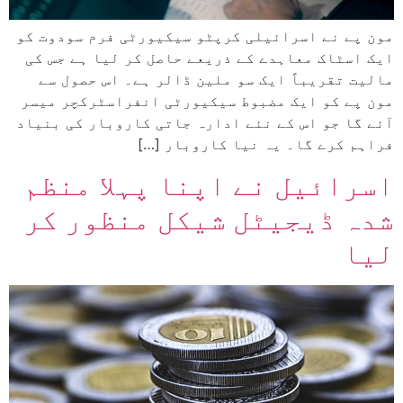
مون پے نے اسرائیلی کرپٹو سیکیورٹی فرم سودوت کو
ایک اسٹاک معاہدے کے ذریعے حاصل کر لیا ہے جس کی
مالیت تقریباً ایک سو ملین ڈالر ہے۔ اس حصول سے
مون پے کو ایک مضبوط سیکیورٹی انفراسٹرکچر میسر
آئے گا جو اس کے نئے ادارہ جاتی کاروبار کی بنیاد
فراہم کرے گا۔ یہ نیا کاروبار […]
اسرائیل نے اپنا پہلا منظم
شدہ ڈیجیٹل شیکل منظور کر
لیا