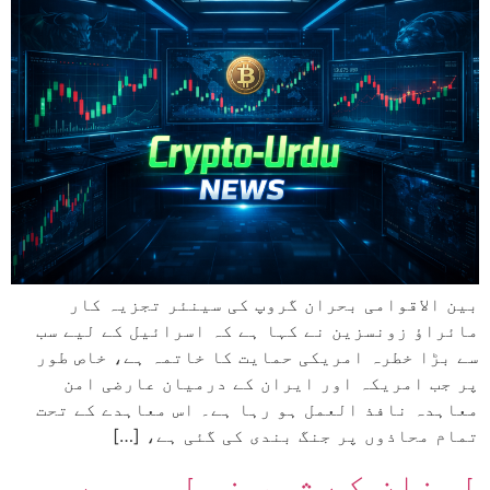
بین الاقوامی بحران گروپ کی سینئر تجزیہ کار
مائراؤ زونسزین نے کہا ہے کہ اسرائیل کے لیے سب
سے بڑا خطرہ امریکی حمایت کا خاتمہ ہے، خاص طور
پر جب امریکہ اور ایران کے درمیان عارضی امن
معاہدہ نافذ العمل ہو رہا ہے۔ اس معاہدے کے تحت
تمام محاذوں پر جنگ بندی کی گئی ہے، […]
لبنان کے شہر نبطیہ میں