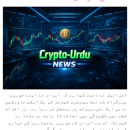
اسرائیل نے دعویٰ کیا ہے کہ ایران نے اپنے جوہری
پروگرام کے تحت سینٹری فیوجز کو پک ایکس ماؤنٹین
نامی ایک نئی سہولت پر منتقل کر دیا ہے۔ یہ اقدام
خطے میں کشیدگی میں اضافے کا باعث بن سکتا ہے
کیونکہ اس سے ایران کے جوہری ہتھیاروں کی تیاری
کے امکانات بڑھ سکتے ہیں۔ اس […]