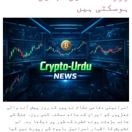
ہوسکتی ہیں
اسرائیلی دفاعی حکام نے پیر کے روز پیش آنے والی
جھڑپوں کو ایران کے ساتھ ممکنہ کئی روزہ جنگ کی
جانب بڑھتے ہوئے خطرے کے طور پر دیکھا ہے۔ اس
تشویش کا اظہار اسرائیل ہایوم کی رپورٹ میں کیا