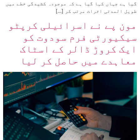
گیا ہے جہاں کہا گیا ہے کہ موجودہ کشیدگی خطے میں
طویل المدتی اثرات مرتب کر […]
مون پے نے اسرائیلی کرپٹو
سیکیورٹی فرم سودوت کو
ایک کروڑ ڈالر کے اسٹاک
معاہدے میں حاصل کر لیا