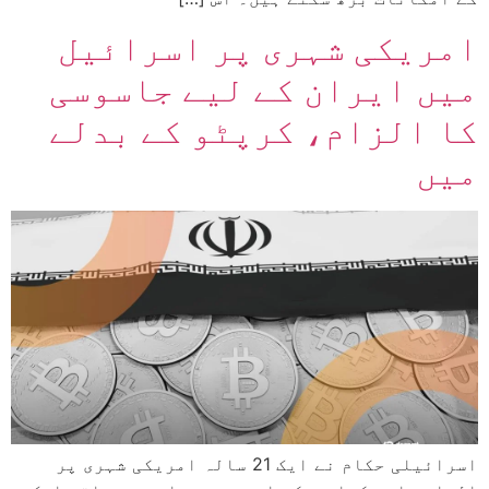
امریکی شہری پر اسرائیل
میں ایران کے لیے جاسوسی
کا الزام، کرپٹو کے بدلے
میں
اسرائیلی حکام نے ایک 21 سالہ امریکی شہری پر