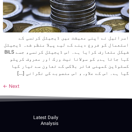
اسرائیل نے اپنی معیشت میں ڈیجیٹل کرنسی کے
استعمال کو فروغ دینے کے لیے پہلا منظم شدہ ڈیجیٹل
شیکل متعارف کرایا ہے۔ اس ڈیجیٹل کرنسی، جسے BILS
کہا جاتا ہے، کو سولانا نیٹ ورک اور معروف کرپٹو
کسٹوڈین کمپنی فائر بلاکس کے تعاون سے تیار کیا
گیا ہے۔ اس کے علاوہ، اس منصوبے کی نگرانی […]
←
Next
Latest Daily
Analysis