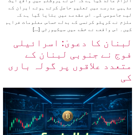
الزام عائد کیا ہے کہ اس نے یروشلم میں واقع ایک
مذہبی مدرسے میں تعلیم حاصل کرتے ہوئے ایران کے
لیے جاسوسی کی۔ اس مقدمے میں بتایا گیا ہے کہ
ملزم نے کرپٹو کرنسی کے بدلے حساس معلومات فراہم
کیں۔ اس واقعے نے خطے میں سیکیورٹی […]
لبنان کا دعویٰ: اسرائیلی
فوج نے جنوبی لبنان کے
متعدد علاقوں پر گولہ باری
کی