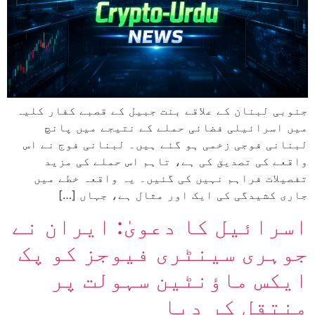
جنوبی لبنان کے علاقے بنت جبیل کے قصبے کفار کلیہ
میں اسرائیلی فضائی حملے کے نتیجے میں پانچ
لبنانی فوجی زخمی ہو گئے ہیں۔ لبنانی فوج نے اس
واقعے کی تصدیق کی ہے، تاہم اس حملے کی مزید
تفصیلات فراہم نہیں کی گئیں۔ یہ واقعہ خطے میں
جاری کشیدگی کی ایک اور مثال ہے، جہاں […]
اسرائیل کا دعویٰ: ایران نے
جوہری سینٹری فیوجز کو پک
ایکس ماؤنٹین سہولت پر
منتقل کر دیا