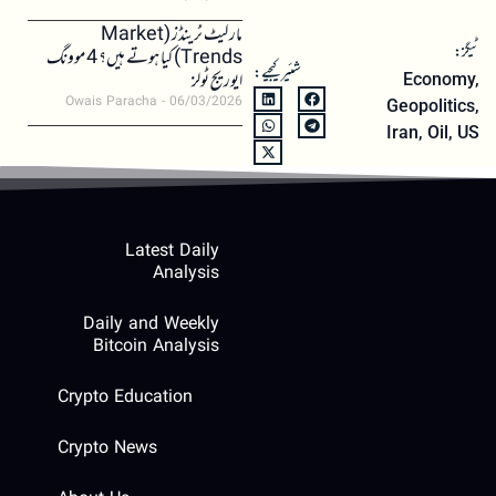
مارکیٹ ٹرینڈز (Market
ٹیگز:
Trends) کیا ہوتے ہیں؟ 4 موونگ
شئیر کیجیے:
ایوریج ٹولز
Economy
,
Owais Paracha
06/03/2026
Geopolitics
,
Iran
,
Oil
,
US
Latest Daily
Analysis
Daily and Weekly
Bitcoin Analysis
Crypto Education
Crypto News