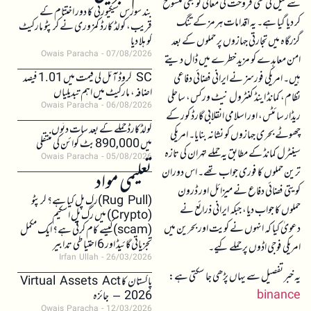
سے تیل کی نئی فروخت کی معافی کو بھی منسوخ
بند سورس سیکیورٹی کا دور اختتام کے
کر دیا گیا ہے۔ یہ اقدامات ہرمز کے تنگ
قریب، کولڈ کارڈ کمزوری نے کرپٹو مارکیٹ
گزرگاہ میں تجارتی جہازوں پر حملوں کے بعد
کو ہلا دیا
Owais Paracha
07/08/2026
امن معاہدے کو مزید خطرے میں ڈال دیتے
SC کروڈ آئل کی قیمت میں 1.01 فیصد
ہیں۔ امریکی فورسز نے ایرانی فضائی دفاعی
اضافہ، مارکیٹ میں اہم تبدیلیاں
نظام، کمانڈ اینڈ کنٹرول نیٹ ورکس، ساحلی
Owais Paracha
06/08/2026
ریڈار سائٹس، اور اسلامی انقلابی گارڈ کور کے
کولڈکارڈ حملے کے بعد سات دنوں
چھوٹے بحری جہازوں کو نشانہ بنایا۔ امریکی
میں 890,000 بٹ کوائن کی منتقلی
سینٹرل کمانڈ کے مطابق یہ حملے تہران کی تازہ
Owais Paracha
05/08/2026
ترین حملوں کا فوری جواب تھے۔ اس دوران
تعلیمی مواد
کویتی فضائی دفاع نے میزائل اور ڈرون
(Rug Pull)رگ پل کیا ہے؟ کرپٹو
حملوں کا جواب دیا، جبکہ ایرانی ذرائع نے
(Crypto) میں رگ پل اسکیم
دعویٰ کیا کہ انہوں نے کویت اور بحرین میں
(scam)کیسے کام کرتی ہے؟ ایک مکمل
تجزیاتی گائیڈ اور 6 احتیاطی تدابیر
امریکی فوجی اڈوں پر حملے کیے۔
Irfan Ullah
26/03/2026
یہ خبر تفصیل سے یہاں پڑھی جا سکتی ہے:
پاکستان کا Virtual Assets Act
binance
2026 – جائزہ
Owais Paracha
12/03/2026