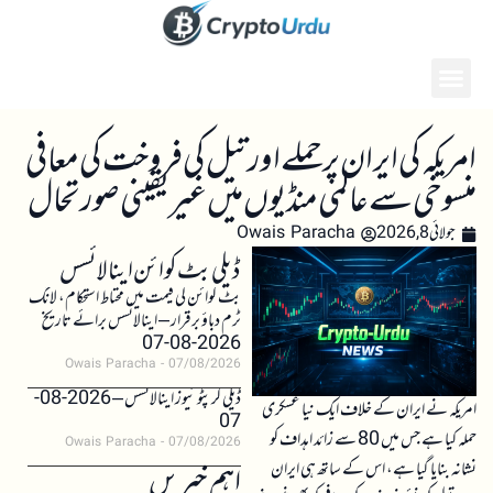
امریکہ کی ایران پر حملے اور تیل کی فروخت کی معافی
منسوخی سے عالمی منڈیوں میں غیر یقینی صورتحال
جولائی 8, 2026
Owais Paracha
ڈیلی بٹ کوائن اینالائسس
بٹ کوائن کی قیمت میں محتاط استحکام، لانگ
ٹرم دباؤ برقرار – اینالائسس برائے تاریخ
2026-08-07
Owais Paracha
07/08/2026
ڈیلی کرپٹو نیوز اینالائسس – 2026-08-
امریکہ نے ایران کے خلاف ایک نیا عسکری
07
حملہ کیا ہے جس میں 80 سے زائد اہداف کو
Owais Paracha
07/08/2026
نشانہ بنایا گیا ہے، اس کے ساتھ ہی ایران
اہم خبریں