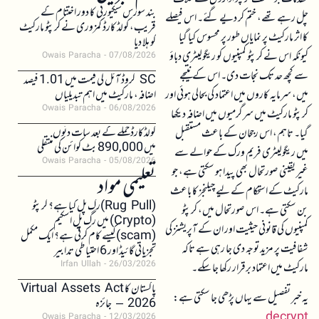
بند سورس سیکیورٹی کا دور اختتام کے
چل رہے تھے، ختم کر دیے گئے۔ اس فیصلے
قریب، کولڈ کارڈ کمزوری نے کرپٹو مارکیٹ
کا اثر مارکیٹ پر نمایاں طور پر محسوس کیا گیا
کو ہلا دیا
کیونکہ اس نے کرپٹو کمپنیوں کو ریگولیٹری دباؤ
Owais Paracha
07/08/2026
سے کچھ حد تک نجات دی۔ اس کے نتیجے
SC کروڈ آئل کی قیمت میں 1.01 فیصد
میں، سرمایہ کاروں میں اعتماد کی بحالی ہوئی اور
اضافہ، مارکیٹ میں اہم تبدیلیاں
Owais Paracha
06/08/2026
کرپٹو مارکیٹ میں سرگرمیوں میں اضافہ دیکھا
کولڈکارڈ حملے کے بعد سات دنوں
گیا۔ تاہم، اس رجحان کے باعث مستقبل
میں 890,000 بٹ کوائن کی منتقلی
میں ریگولیٹری فریم ورک کے حوالے سے
Owais Paracha
05/08/2026
غیر یقینی صورتحال بھی پیدا ہو سکتی ہے، جو
تعلیمی مواد
مارکیٹ کے استحکام کے لیے چیلنجز کا باعث
(Rug Pull)رگ پل کیا ہے؟ کرپٹو
بن سکتی ہے۔ اس صورتحال میں، کرپٹو
(Crypto) میں رگ پل اسکیم
کمپنیوں کی قانونی حیثیت اور ان کے آپریشنز کی
(scam)کیسے کام کرتی ہے؟ ایک مکمل
شفافیت پر مزید توجہ دی جا رہی ہے تاکہ
تجزیاتی گائیڈ اور 6 احتیاطی تدابیر
Irfan Ullah
26/03/2026
مارکیٹ میں اعتماد برقرار رکھا جا سکے۔
پاکستان کا Virtual Assets Act
یہ خبر تفصیل سے یہاں پڑھی جا سکتی ہے:
2026 – جائزہ
decrypt
Owais Paracha
12/03/2026