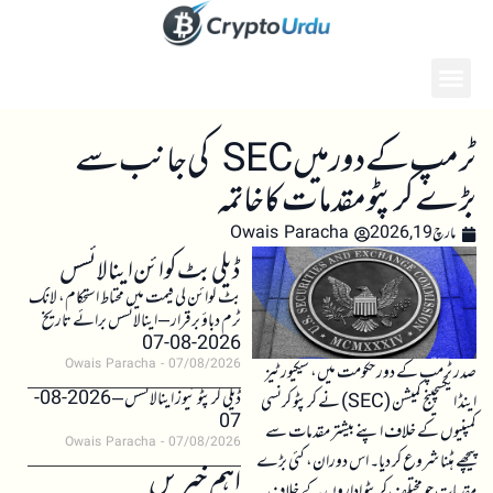
ٹرمپ کے دور میں SEC کی جانب سے
بڑے کرپٹو مقدمات کا خاتمہ
مارچ 19, 2026
Owais Paracha
ڈیلی بٹ کوائن اینالائسس
بٹ کوائن کی قیمت میں محتاط استحکام، لانگ
ٹرم دباؤ برقرار – اینالائسس برائے تاریخ
2026-08-07
Owais Paracha
07/08/2026
صدر ٹرمپ کے دور حکومت میں، سیکیورٹیز
ڈیلی کرپٹو نیوز اینالائسس – 2026-08-
اینڈ ایکسچینج کمیشن (SEC) نے کرپٹو کرنسی
07
کمپنیوں کے خلاف اپنے بیشتر مقدمات سے
Owais Paracha
07/08/2026
پیچھے ہٹنا شروع کر دیا۔ اس دوران، کئی بڑے
اہم خبریں
مقدمات جو مختلف کرپٹو اداروں کے خلاف