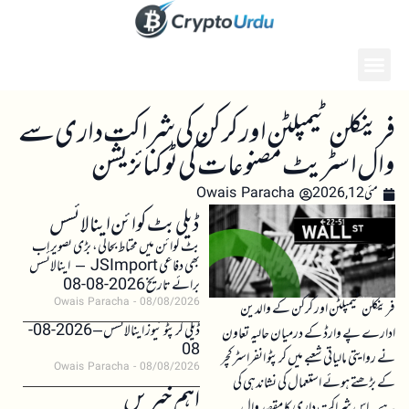
فرینکلن ٹیمپلٹن اور کرکن کی شراکت داری سے
وال اسٹریٹ مصنوعات کی ٹوکنائزیشن
مئی 12, 2026
Owais Paracha
ڈیلی بٹ کوائن اینالائسس
بٹ کوائن میں محتاط بحالی، بڑی تصویر اب
بھی دفاعی JSImport – اینالائسس
برائے تاریخ 2026-08-08
Owais Paracha
08/08/2026
فرینکلن ٹیمپلٹن اور کرکن کے والدین
ڈیلی کرپٹو نیوز اینالائسس – 2026-08-
ادارے پے وارڈ کے درمیان حالیہ تعاون
08
نے روایتی مالیاتی شعبے میں کرپٹو انفراسٹرکچر
Owais Paracha
08/08/2026
کے بڑھتے ہوئے استعمال کی نشاندہی کی
اہم خبریں
ہے۔ اس شراکت داری کا مقصد وال