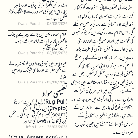
بٹ کوائن انفراسٹرکچر پر ایک اور سائبر
اسٹریٹ کی مختلف مالیاتی مصنوعات کو ٹوکنائز
حملہ، ایل این ڈی سرورز سے لائٹننگ فنڈز
کرنا ہے، جس سے سرمایہ کاروں کو زیادہ
منتقل کیے گئے
شفافیت اور آسانی سے رسائی حاصل ہو سکے
Owais Paracha
08/08/2026
گی۔ اس اقدام سے مارکیٹ میں کرپٹو کرنسیوں
اقوام متحدہ: یمن میں بڑے پیمانے پر جنگ
کی قبولیت میں اضافہ متوقع ہے اور روایتی
کا خطرہ چار سال سے زائد عرصے کی بلند
ترین سطح پر پہنچ گیا
مالیاتی ادارے ڈیجیٹل اثاثوں کی طرف بڑھ
Owais Paracha
08/08/2026
رہے ہیں۔ سرمایہ کاروں کے لیے یہ موقع
بحیرہ اسود میں تجارتی جہازوں کو نشانہ بنانے
فراہم کرتا ہے کہ وہ اپنی سرمایہ کاری کو
سے جنگی خطرات اور عالمی شپنگ دباؤ میں
ڈیجیٹل پلیٹ فارمز پر منتقل کر سکیں، جس سے
اضافہ
مالیاتی لین دین کی رفتار اور حفاظت میں بہتری
Owais Paracha
08/08/2026
تعلیمی مواد
آئے گی۔ مستقبل میں اس طرح کی شراکت
داریوں سے مالیاتی مارکیٹ میں مزید جدت اور
(Rug Pull)رگ پل کیا ہے؟ کرپٹو
استحکام کی توقع کی جا رہی ہے، تاہم اس کے
(Crypto) میں رگ پل اسکیم
(scam)کیسے کام کرتی ہے؟ ایک مکمل
ساتھ ہی ریگولیٹری چیلنجز اور سیکورٹی کے
تجزیاتی گائیڈ اور 6 احتیاطی تدابیر
مسائل بھی سامنے آ سکتے ہیں جن پر توجہ دینا
Irfan Ullah
26/03/2026
ضروری ہے۔