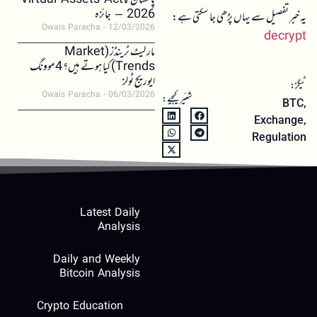
پاکستان کا Virtual Assets Act
2026 – جائزہ
یہ خبر تفصیل سے یہاں پڑھی جا سکتی ہے:
Owais Paracha
12/03/2026
decrypt
مارکیٹ ٹرینڈز (Market
Trends) کیا ہوتے ہیں؟ 4 موونگ
ایوریج ٹولز
ٹیگز:
Owais Paracha
06/03/2026
شئیر کیجیے:
BTC
,
Exchange
,
Regulation
Latest Daily
Analysis
Daily and Weekly
Bitcoin Analysis
Crypto Education