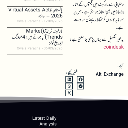
Irfan Ullah
26/03/2026
دستیابی سے مارکیٹ میں قیمتوں کے اتار
پاکستان کا Virtual Assets Act
چڑھاؤ میں بھی اضافہ ہو سکتا ہے، جس پر
2026 – جائزہ
سرمایہ کاروں کو محتاط رہنے کی ضرورت
Owais Paracha
12/03/2026
ہے۔
مارکیٹ ٹرینڈز (Market
Trends) کیا ہوتے ہیں؟ 4 موونگ
یہ خبر تفصیل سے یہاں پڑھی جا سکتی ہے:
ایوریج ٹولز
coindesk
Owais Paracha
06/03/2026
ٹیگز:
شئیر کیجیے:
Alt
,
Exchange
Latest Daily
Analysis