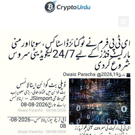
ای ٹی پی فرم نے ٹوکنائزڈ اسٹاکس، سونا اور منی
مارکیٹ فنڈز کے لیے 24/7 لیکویڈیٹی سروس
شروع کر دی
مارچ 19, 2026
Owais Paracha
ڈیلی بٹ کوائن اینالائسس
بٹ کوائن میں محتاط بحالی، بڑی تصویر اب
بھی دفاعی JSImport – اینالائسس
برائے تاریخ 2026-08-08
Owais Paracha
08/08/2026
ڈیلی کرپٹو نیوز اینالائسس – 2026-08-
08
ای ٹی پی مارکیٹ کی معروف کمپنی فلو ٹریڈرز
Owais Paracha
08/08/2026