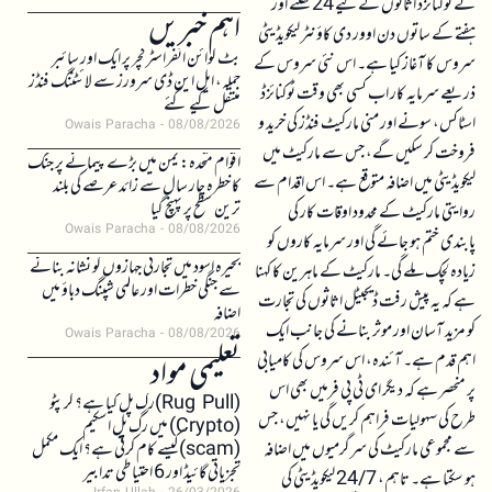
نے ٹوکنائزڈ اثاثوں کے لیے 24 گھنٹے اور
اہم خبریں
ہفتے کے ساتوں دن اوور دی کاؤنٹر لیکویڈیٹی
بٹ کوائن انفراسٹرکچر پر ایک اور سائبر
سروس کا آغاز کیا ہے۔ اس نئی سروس کے
حملہ، ایل این ڈی سرورز سے لائٹننگ فنڈز
ذریعے سرمایہ کار اب کسی بھی وقت ٹوکنائزڈ
منتقل کیے گئے
اسٹاکس، سونے اور منی مارکیٹ فنڈز کی خرید و
Owais Paracha
08/08/2026
فروخت کر سکیں گے، جس سے مارکیٹ میں
اقوام متحدہ: یمن میں بڑے پیمانے پر جنگ
لیکویڈیٹی میں اضافہ متوقع ہے۔ اس اقدام سے
کا خطرہ چار سال سے زائد عرصے کی بلند
ترین سطح پر پہنچ گیا
روایتی مارکیٹ کے محدود اوقات کار کی
Owais Paracha
08/08/2026
پابندی ختم ہو جائے گی اور سرمایہ کاروں کو
بحیرہ اسود میں تجارتی جہازوں کو نشانہ بنانے
زیادہ لچک ملے گی۔ مارکیٹ کے ماہرین کا کہنا
سے جنگی خطرات اور عالمی شپنگ دباؤ میں
ہے کہ یہ پیش رفت ڈیجیٹل اثاثوں کی تجارت
اضافہ
کو مزید آسان اور موثر بنانے کی جانب ایک
Owais Paracha
08/08/2026
اہم قدم ہے۔ آئندہ، اس سروس کی کامیابی
تعلیمی مواد
پر منحصر ہے کہ دیگر ای ٹی پی فرمیں بھی اس
(Rug Pull)رگ پل کیا ہے؟ کرپٹو
طرح کی سہولیات فراہم کریں گی یا نہیں، جس
(Crypto) میں رگ پل اسکیم
سے مجموعی مارکیٹ کی سرگرمیوں میں اضافہ
(scam)کیسے کام کرتی ہے؟ ایک مکمل
تجزیاتی گائیڈ اور 6 احتیاطی تدابیر
ہو سکتا ہے۔ تاہم، 24/7 لیکویڈیٹی کی