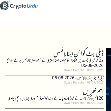
ڈیلی بٹ کوائن اینالائسس
بٹ کوائن کی قیمت میں محتاط استحکام اور ممکنہ بہتری کے آثار – اینالائسس برائے تاریخ
2026-08-05
Owais Paracha
05/08/2026
ڈیلی کرپٹو نیوز اینالائسس – 2026-08-05
Owais Paracha
05/08/2026
اہم خبریں
120 ملین ڈالر مالیت کے کولڈکارڈ ہیک نے بٹ کوائن کی میموری پول میں ہلچل مچا دی
Owais Paracha
05/08/2026