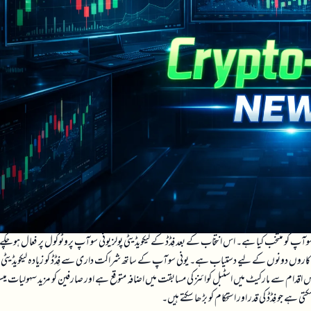
 سوآپ کو منتخب کیا ہے۔ اس انتخاب کے بعد فِڈڈ کے لیکویڈیٹی پولز یونی سوآپ پروٹوکول پر فعال ہو چکے
ی سرمایہ کاروں دونوں کے لیے دستیاب ہے۔ یونی سوآپ کے ساتھ شراکت داری سے فِڈڈ کو زیادہ لیکویڈیٹی 
 اقدام سے مارکیٹ میں اسٹبل کوائنز کی مسابقت میں اضافہ متوقع ہے اور صارفین کو مزید سہولیات میس
ے جو فِڈڈ کی قدر اور استحکام کو بڑھا سکتے ہیں۔