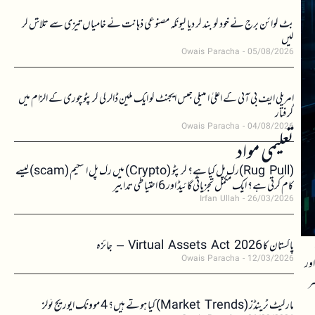
بٹ کوائن برج نے خود کو بند کر دیا کیونکہ مصنوعی ذہانت نے خامیاں تیزی سے تلاش کر
لیں
Owais Paracha
05/08/2026
امریکی ایف بی آئی کے اعلیٰ انٹیلی جنس ایجنٹ کو ایک ملین ڈالر کی کرپٹو چوری کے الزام میں
گرفتار
Owais Paracha
04/08/2026
تعلیمی مواد
(Rug Pull)رگ پل کیا ہے؟ کرپٹو (Crypto) میں رگ پل اسکیم (scam)کیسے
کام کرتی ہے؟ ایک مکمل تجزیاتی گائیڈ اور 6 احتیاطی تدابیر
Irfan Ullah
26/03/2026
پاکستان کا Virtual Assets Act 2026 – جائزہ
Owais Paracha
12/03/2026
اور
ر
مارکیٹ ٹرینڈز (Market Trends) کیا ہوتے ہیں؟ 4 موونگ ایوریج ٹولز