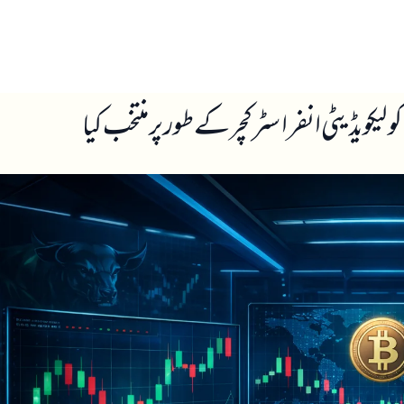
ں
ہمارے بارے میں
یکویڈیٹی انفراسٹرکچر کے طور پر منتخب کیا