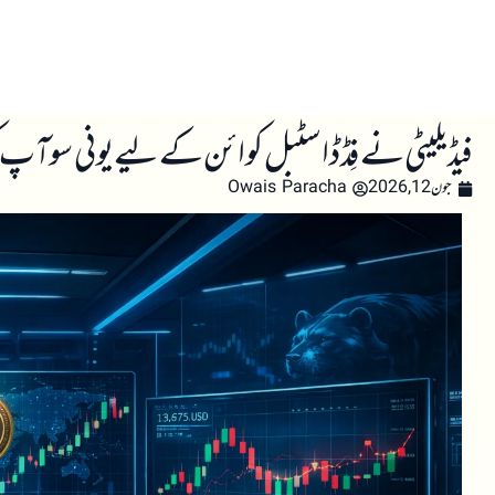
صفحہ اول
کرپٹو اینالائسس
تعلیم
اہم کرپٹو خبری
فیڈیلیٹی نے فِڈڈ اسٹبل کوائن کے لیے یونی سوآپ کو ل
جون 12, 2026
Owais Paracha