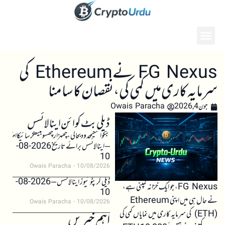
FG Nexus نے Ethereum کی
سرمایہ کاری میں کمی کی، نقصان کا سامنا
جون 4, 2026
Owais Paracha
ڈیلی بٹ کوائن اینالائسس
بٹکوائنکیمحدودبحالی،چھہزارچھسوبیستکرسائیکاامکان
– اینالائسس برائے تاریخ 2026-08-
10
Owais Paracha
10/08/2026
ڈیلی کرپٹو نیوز اینالائسس – 2026-08-
FG Nexus، جو ایک خزانہ کمپنی ہے،
10
نے حال ہی میں اپنی Ethereum
Owais Paracha
10/08/2026
(ETH) کی سرمایہ کاری میں نمایاں کمی کی
اہم خبریں