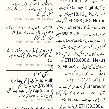
ہے۔ کمپنی نے تقریباً 10,000 ETH
بٹ کوائن انفراسٹرکچر پر ایک اور سائبر
کی منتقلی Galaxy Digital کو کی ہے
حملہ، ایل این ڈی سرورز سے لائٹننگ فنڈز
جس کی مالیت تقریباً 18.16 ملین ڈالر ہے۔
منتقل کیے گئے
Owais Paracha
08/08/2026
FG Nexus، جو $FGNX ٹوکن سے
اقوام متحدہ: یمن میں بڑے پیمانے پر جنگ
وابستہ ہے، نے Ethereum میں اپنی
کا خطرہ چار سال سے زائد عرصے کی بلند
سرمایہ کاری کی وجہ سے تقریباً 888.3 ملین
ترین سطح پر پہنچ گیا
ڈالر کے بڑے مالی نقصانات کا سامنا کیا ہے۔
Owais Paracha
08/08/2026
گزشتہ سال اگست اور ستمبر میں، جب ڈی
بحیرہ اسود میں تجارتی جہازوں کو نشانہ بنانے
اے ٹی کمپنیوں میں دلچسپی بڑھ رہی تھی، FG
سے جنگی خطرات اور عالمی شپنگ دباؤ میں
Nexus نے 50,600 ETH کی
اضافہ
Owais Paracha
08/08/2026
خریداری کی تھی جس کی اوسط قیمت 3,940
تعلیمی مواد
ڈالر فی ETH تھی، جس کی کل مالیت
تقریباً 2 ارب ڈالر بنتی ہے۔ تاہم،
(Rug Pull)رگ پل کیا ہے؟ کرپٹو
(Crypto) میں رگ پل اسکیم
Ethereum کی قیمت میں کمی کے بعد،
(scam)کیسے کام کرتی ہے؟ ایک مکمل
کمپنی نے نومبر سے اپنی سرمایہ کاری کو کم کرنا
تجزیاتی گائیڈ اور 6 احتیاطی تدابیر
شروع کیا۔ اب تک، FG Nexus
Irfan Ullah
26/03/2026
نے 38,300 ETH فروخت کیے ہیں