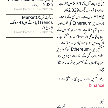
پاکستان کا Virtual Assets Act
جن کی مالیت تقریباً 89.17 ملین ڈالر ہے،
2026 – جائزہ
اور اوسط فروخت قیمت 2,329 ڈالر
Owais Paracha
12/03/2026
فی ETH رہی ہے۔ اس کمی کے باعث
مارکیٹ ٹرینڈز (Market
Trends) کیا ہوتے ہیں؟ 4 موونگ
مارکیٹ میں Ethereum کی طلب اور
ایوریج ٹولز
رسد پر اثر پڑ سکتا ہے، اور سرمایہ کاروں کے
Owais Paracha
06/03/2026
لیے یہ ایک خبردار کن علامت ہو سکتی ہے کہ
مارکیٹ میں اتار چڑھاؤ جاری رہ سکتا ہے۔
مستقبل میں، Ethereum کی قیمتوں میں
استحکام یا مزید کمی کے امکانات موجود ہیں، جو
سرمایہ کاروں کے فیصلوں پر اثر انداز ہو سکتے
ہیں۔
یہ خبر تفصیل سے یہاں پڑھی جا سکتی ہے:
binance
ٹیگز:
شئیر کیجیے: