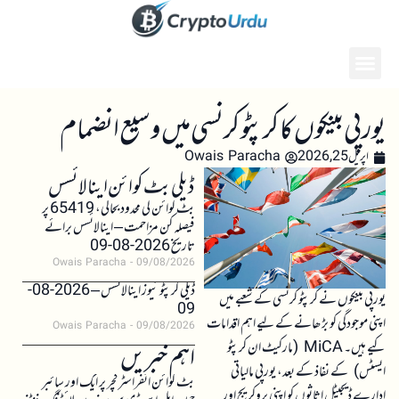
یورپی بینکوں کا کرپٹو کرنسی میں وسیع انضمام
اپریل 25, 2026
Owais Paracha
ڈیلی بٹ کوائن اینالائسس
بٹ کوائن کی محدود بحالی، 65419 پر
فیصلہ کن مزاحمت – اینالائسس برائے
تاریخ 2026-08-09
Owais Paracha
09/08/2026
ڈیلی کرپٹو نیوز اینالائسس – 2026-08-
یورپی بینکوں نے کرپٹو کرنسی کے شعبے میں
09
اپنی موجودگی کو بڑھانے کے لیے اہم اقدامات
Owais Paracha
09/08/2026
کیے ہیں۔ MiCA (مارکیٹ ان کرپٹو
اہم خبریں
ایسٹس) کے نفاذ کے بعد، یورپی مالیاتی
بٹ کوائن انفراسٹرکچر پر ایک اور سائبر
ادارے ڈیجیٹل اثاثوں کو اپنی بروکریج اور