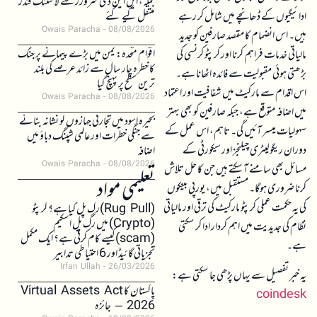
حملہ، ایل این ڈی سرورز سے لائٹننگ فنڈز
ادائیگیوں کے ڈھانچے میں شامل کر رہے
منتقل کیے گئے
Owais Paracha
08/08/2026
ہیں۔ اس انضمام کا مقصد صارفین کو جدید
اقوام متحدہ: یمن میں بڑے پیمانے پر جنگ
مالیاتی خدمات فراہم کرنا اور کرپٹو کرنسی کی
کا خطرہ چار سال سے زائد عرصے کی بلند
بڑھتی ہوئی مقبولیت سے فائدہ اٹھانا ہے۔
ترین سطح پر پہنچ گیا
اس اقدام سے مارکیٹ میں شفافیت اور اعتماد
Owais Paracha
08/08/2026
میں اضافہ متوقع ہے، جبکہ صارفین کو بھی بہتر
بحیرہ اسود میں تجارتی جہازوں کو نشانہ بنانے
سہولیات میسر آئیں گی۔ تاہم، اس عمل کے
سے جنگی خطرات اور عالمی شپنگ دباؤ میں
دوران ریگولیٹری چیلنجز اور سیکورٹی کے
اضافہ
Owais Paracha
08/08/2026
مسائل بھی سامنے آ سکتے ہیں جن کا حل تلاش
تعلیمی مواد
کرنا ضروری ہوگا۔ مستقبل میں، یورپی بینکوں
کی یہ حکمت عملی کرپٹو مارکیٹ کی ترقی اور مالیاتی
(Rug Pull)رگ پل کیا ہے؟ کرپٹو
(Crypto) میں رگ پل اسکیم
نظام کی جدیدیت میں اہم کردار ادا کر سکتی
(scam)کیسے کام کرتی ہے؟ ایک مکمل
ہے۔
تجزیاتی گائیڈ اور 6 احتیاطی تدابیر
Irfan Ullah
26/03/2026
یہ خبر تفصیل سے یہاں پڑھی جا سکتی ہے:
پاکستان کا Virtual Assets Act
coindesk
2026 – جائزہ