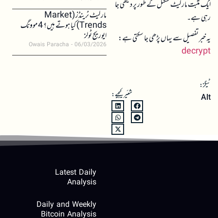
ایک مثبت مارکیٹ سگنل کے طور پر دیکھی جا
مارکیٹ ٹرینڈز (Market
رہی ہے۔
Trends) کیا ہوتے ہیں؟ 4 موونگ
ایوریج ٹولز
یہ خبر تفصیل سے یہاں پڑھی جا سکتی ہے:
Owais Paracha
06/03/2026
decrypt
ٹیگز:
شئیر کیجیے:
Alt
Latest Daily
Analysis
Daily and Weekly
Bitcoin Analysis