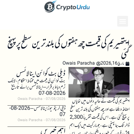
ایتھیریم کی قیمت چھ ہفتوں کی بلند ترین سطح پر پہنچ
گئی
مارچ 16, 2026
Owais Paracha
ڈیلی بٹ کوائن اینالائسس
بٹ کوائن کی قیمت میں محتاط استحکام، لانگ
ٹرم دباؤ برقرار – اینالائسس برائے تاریخ
2026-08-07
Owais Paracha
07/08/2026
ایتھیریم کی قیمت نے حالیہ دنوں میں نمایاں
ڈیلی کرپٹو نیوز اینالائسس – 2026-08-
اضافہ دیکھا ہے اور چھ ہفتوں کی بلند ترین سطح
07
پر پہنچ گئی ہے۔ اس کی قیمت تقریباً 2,300
Owais Paracha
07/08/2026
ڈالر تک جا پہنچی ہے، جو مارکیٹ میں ایک اہم
اہم خبریں
پیش رفت کے طور پر دیکھی جا رہی ہے۔ اس