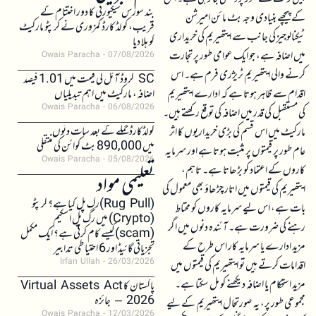
بند سورس سیکیورٹی کا دور اختتام کے
کے پیچھے بنیادی وجہ بٹ مائن امیرشن
قریب، کولڈ کارڈ کمزوری نے کرپٹو مارکیٹ
ٹیکنالوجیز کی جانب سے ایتھیریم کی خریداری
کو ہلا دیا
میں اضافہ ہے، جو ایک عوامی طور پر تجارت
Owais Paracha
07/08/2026
کرنے والی ایتھیریم ٹریژری فرم ہے۔ اس
SC کروڈ آئل کی قیمت میں 1.01 فیصد
اقدام سے ظاہر ہوتا ہے کہ ادارے ایتھیریم
اضافہ، مارکیٹ میں اہم تبدیلیاں
Owais Paracha
06/08/2026
کی مستقبل کی قدر میں اضافہ کی توقع رکھتے ہیں۔
کولڈکارڈ حملے کے بعد سات دنوں
مارکیٹ میں اس قسم کی بڑی خریداریوں کا اثر
میں 890,000 بٹ کوائن کی منتقلی
عام طور پر قیمتوں پر مثبت ہوتا ہے اور سرمایہ
Owais Paracha
05/08/2026
کاروں کے اعتماد کو بڑھاتا ہے۔ تاہم،
تعلیمی مواد
ایتھیریم کی قیمتوں میں اتار چڑھاؤ بھی معمول کی
(Rug Pull)رگ پل کیا ہے؟ کرپٹو
بات ہے، اس لیے سرمایہ کاروں کو محتاط
(Crypto) میں رگ پل اسکیم
رہنے کی ضرورت ہے۔ آئندہ دنوں میں اگر
(scam)کیسے کام کرتی ہے؟ ایک مکمل
مزید ادارے یا سرمایہ کار اس طرح کے
تجزیاتی گائیڈ اور 6 احتیاطی تدابیر
Irfan Ullah
26/03/2026
اقدامات کرتے ہیں تو ایتھیریم کی قیمتوں میں
مزید استحکام یا اضافہ دیکھنے کو مل سکتا ہے۔
پاکستان کا Virtual Assets Act
2026 – جائزہ
مجموعی طور پر، یہ صورتحال ایتھیریم کے لیے
Owais Paracha
12/03/2026