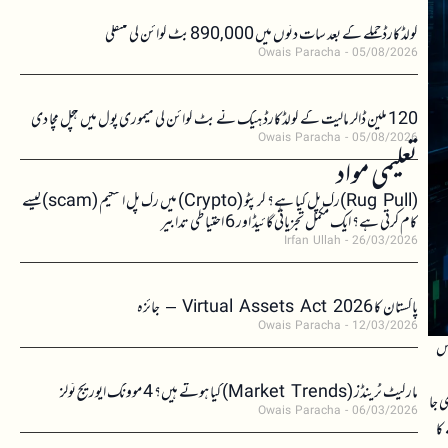
کولڈکارڈ حملے کے بعد سات دنوں میں 890,000 بٹ کوائن کی منتقلی
Owais Paracha
05/08/2026
120 ملین ڈالر مالیت کے کولڈکارڈ ہیک نے بٹ کوائن کی میموری پول میں ہلچل مچا دی
Owais Paracha
05/08/2026
تعلیمی مواد
(Rug Pull)رگ پل کیا ہے؟ کرپٹو (Crypto) میں رگ پل اسکیم (scam)کیسے
کام کرتی ہے؟ ایک مکمل تجزیاتی گائیڈ اور 6 احتیاطی تدابیر
Irfan Ullah
26/03/2026
پاکستان کا Virtual Assets Act 2026 – جائزہ
Owais Paracha
12/03/2026
ے۔ اس
مارکیٹ ٹرینڈز (Market Trends) کیا ہوتے ہیں؟ 4 موونگ ایوریج ٹولز
کھی جا
Owais Paracha
06/03/2026
نے کا