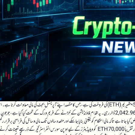
ایتھریم فاؤنڈیشن نے حال ہی میں ایک اوور دی کاؤنٹر (OTC) معاہدے کے تحت 5,000 ایتھیریم (ETH) کی فروخت کی ہے، جس کا مقصد اپنے آپریشنل بجٹ کی مالی معاونت کرنا ہ
فروخت کا حجم تقریباً 10.2 ملین امریکی ڈالر کے برابر ہے، جس میں ہر ETH کی قیمت تقریباً 2,042.96 ڈالر رہی۔ یہ اقدام فاؤنڈیشن کے خزانے کے فریم ورک کے تحت کیا گیا ہے، جو جون
ا۔ اس فریم ورک کے تحت سالانہ تقریباً 15 فیصد ہولڈنگز کو مختص کیا جاتا ہے تاکہ مالی استحکام کو یقینی بنایا جا سکے اور متعدد سالوں تک مالی وسائل کی فراہمی برقرار ر
سکے۔ مزید برآں، فاؤنڈیشن نے اپنے خزانے کے ایک حصے کو اسٹیک کرنے کا آغاز کیا ہے اور تقریباً 70,000 ETH کو ویلیڈیٹرز کے لیے اوپن سورس انفراسٹرکچر کے ذریعے تعینات کر