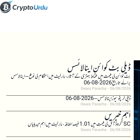
ڈیلی بٹ کوائن اینالائسس
بٹ کوائن کی قیمت میں محتاط بہتری کے آثار، مارکیٹ میں استحکام کی توقع – اینالائسس
برائے تاریخ 2026-08-06
Owais Paracha
06/08/2026
ڈیلی کرپٹو نیوز اینالائسس – 2026-08-06
Owais Paracha
06/08/2026
اہم خبریں
SC کروڈ آئل کی قیمت میں 1.01 فیصد اضافہ، مارکیٹ میں اہم تبدیلیاں
Owais Paracha
06/08/2026