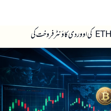
ں
ہمارے بارے میں