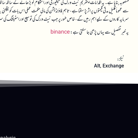
منصوبہ بنایا ہے۔ یہ اقدامات ایتھریم نیٹ ورک کی سیکیورٹی اور استحکام کو بڑھانے کے ساتھ س
سے عموماً قلیل مدتی قیمتوں پر اثر پڑ سکتا ہے، تاہم فاؤنڈیشن کی مالی حکمت عملی اس بات کو یقی
سرمایہ کاروں کے لیے اہم رہیں گے، خاص طور پر جب نیٹ ورک کی توسیع اور اسٹیکنگ کی س
یہ خبر تفصیل سے یہاں پڑھی جا سکتی ہے:
binance
ٹیگز:
Alt
,
Exchange