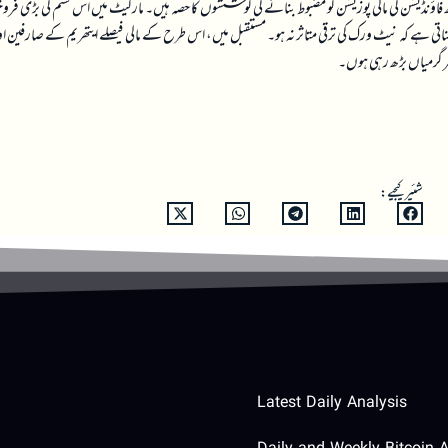
اتھ فاؤنڈیشن کی مالی پوزیشن کو مضبوط بنانے کی کوششوں کا حصہ ہیں۔ مارکیٹ میں اس قسم کی بڑی فر
نی بناتی ہے کہ نیٹ ورک کی ترقی متاثر نہ ہو۔ مستقبل میں، اس طرح کے مالی فیصلے ایتھریم کے صارفین او
رگرمیاں بڑھ رہی ہوں۔
شئیر کیجیے:
Latest Daily Analysis