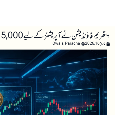
صفحہ اول
کرپٹو اینالائسس
تعلیم
اہم کرپٹو خبری
ایتھریم فاؤنڈیشن نے آپریشنز کے لیے 5,000 ETH کی اوور دی کاؤنٹر فروخت کی
مارچ 16, 2026
Owais Paracha