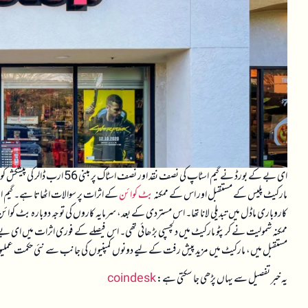
ای بے کے بورڈ نے گیم اسٹاپ کی نص
مارکیٹ پلیس کے مستقبل اور اس کے ممکنہ
بٹ کوائن
کے اثرات پر سوالات اٹھاتا ہے۔ گیم 
کاروباری ماڈل میں تبدیلی لانا تھا۔ اس مستردی کے بعد، سرمایہ کاروں کی توجہ دوبارہ بٹ کوائن 
ممکنہ شمولیت نے کرپٹو مارکیٹ میں دلچسپی بڑھائی تھی۔ اس فیصلے کے فوری اثرات میں ای بے کے
مستقبل میں، مارکیٹ میں مزید پیش رفت کے لیے دونوں کمپنیوں کی جانب سے نئی حکمت عملیوں 
یہ خبر تفصیل سے یہاں پڑھی جا سکتی ہے:
coindesk