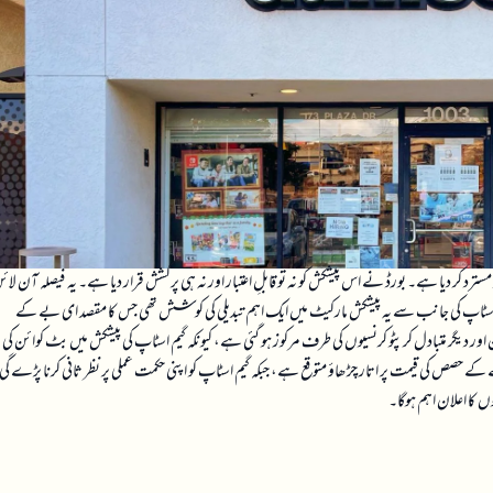
ف نقد اور نصف اسٹاک پر مبنی 56 ارب ڈالر کی پیشکش کو مسترد کر دیا ہے۔ بورڈ نے اس پیشکش کو نہ تو قابلِ اعتبار اور نہ ہی پرکشش قرار دیا ہے۔ یہ فیصلہ آن لا
اسٹاپ کی جانب سے یہ پیشکش مارکیٹ میں ایک اہم تبدیلی کی کوشش تھی جس کا مقصد ای بے کے
اور دیگر متبادل کرپٹو کرنسیوں کی طرف مرکوز ہو گئی ہے، کیونکہ گیم اسٹاپ کی پیشکش میں بٹ کوائن کی
 حصص کی قیمت پر اتار چڑھاؤ متوقع ہے، جبکہ گیم اسٹاپ کو اپنی حکمت عملی پر نظر ثانی کرنا پڑے گی
کا اعلان اہم ہوگا۔