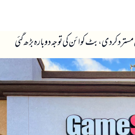
ں
ہمارے بارے میں