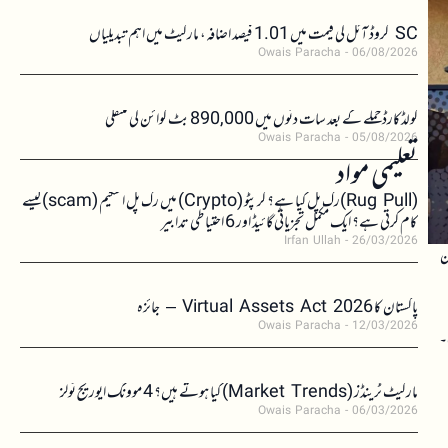
SC کروڈ آئل کی قیمت میں 1.01 فیصد اضافہ، مارکیٹ میں اہم تبدیلیاں
Owais Paracha
06/08/2026
کولڈکارڈ حملے کے بعد سات دنوں میں 890,000 بٹ کوائن کی منتقلی
Owais Paracha
05/08/2026
تعلیمی مواد
(Rug Pull)رگ پل کیا ہے؟ کرپٹو (Crypto) میں رگ پل اسکیم (scam)کیسے
کام کرتی ہے؟ ایک مکمل تجزیاتی گائیڈ اور 6 احتیاطی تدابیر
Irfan Ullah
26/03/2026
ئن
پاکستان کا Virtual Assets Act 2026 – جائزہ
Owais Paracha
12/03/2026
۔
مارکیٹ ٹرینڈز (Market Trends) کیا ہوتے ہیں؟ 4 موونگ ایوریج ٹولز
Owais Paracha
06/03/2026