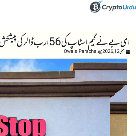
صفحہ اول
کرپٹو اینالائسس
تعلیم
اہم کرپٹو خبری
ای بے نے گیم اسٹاپ کی 56 ارب ڈالر کی پیشکش مسترد کر دی، بٹ کوائن کی توجہ دوبارہ بڑھ گئی
مئی 12, 2026
Owais Paracha