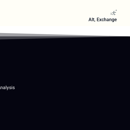
ٹیگز:
Alt
,
Exchange
nalysis