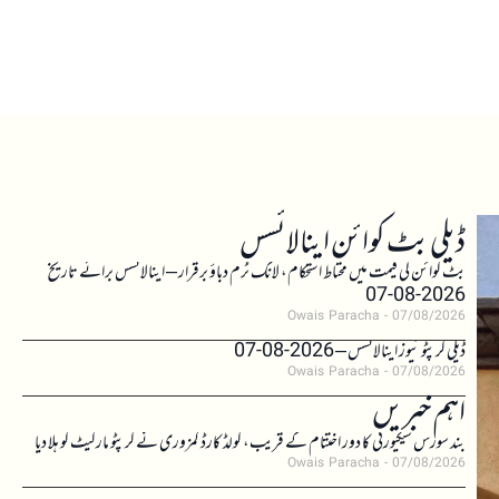
ڈیلی بٹ کوائن اینالائسس
بٹ کوائن کی قیمت میں محتاط استحکام، لانگ ٹرم دباؤ برقرار – اینالائسس برائے تاریخ
2026-08-07
Owais Paracha
07/08/2026
ڈیلی کرپٹو نیوز اینالائسس – 2026-08-07
Owais Paracha
07/08/2026
اہم خبریں
بند سورس سیکیورٹی کا دور اختتام کے قریب، کولڈ کارڈ کمزوری نے کرپٹو مارکیٹ کو ہلا دیا
Owais Paracha
07/08/2026