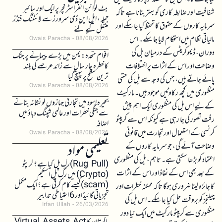
بٹ کوائن انفراسٹرکچر پر ایک اور سائبر
شفافیت اور ضابطہ کاری کو بہتر بنانا ہے تاکہ
حملہ، ایل این ڈی سرورز سے لائٹننگ فنڈز
سرمایہ کاروں کے حقوق کا تحفظ کیا جا سکے اور
منتقل کیے گئے
مالیاتی نظام میں استحکام لایا جا سکے۔ اس
Owais Paracha
08/08/2026
دوران، ڈیموکریٹس کے درمیان بل کی
اقوام متحدہ: یمن میں بڑے پیمانے پر جنگ
وضاحت اور اس کے اثرات پر اختلافات
کا خطرہ چار سال سے زائد عرصے کی بلند
ترین سطح پر پہنچ گیا
پائے جاتے ہیں، جس کی وجہ سے بل کی حتمی
Owais Paracha
08/08/2026
منظوری میں کچھ رکاوٹیں موجود ہیں۔ مارکیٹ
بحیرہ اسود میں تجارتی جہازوں کو نشانہ بنانے
کے لیے اس بل کی منظوری ایک اہم پیش
سے جنگی خطرات اور عالمی شپنگ دباؤ میں
رفت تصور کی جا رہی ہے کیونکہ اس سے کریپٹو
اضافہ
کرنسی کے استعمال اور تجارت میں قانونی
Owais Paracha
08/08/2026
تعلیمی مواد
وضاحت آئے گی، جو سرمایہ کاروں کے
اعتماد کو بڑھا سکتی ہے۔ تاہم، بل کی منظوری
(Rug Pull)رگ پل کیا ہے؟ کرپٹو
کے بعد بھی اس کے نفاذ اور اس کے اثرات
(Crypto) میں رگ پل اسکیم
(scam)کیسے کام کرتی ہے؟ ایک مکمل
کا جائزہ لینا ضروری ہوگا تاکہ ممکنہ خطرات اور
تجزیاتی گائیڈ اور 6 احتیاطی تدابیر
چیلنجز کو بروقت حل کیا جا سکے۔ اس بل کی
Irfan Ullah
26/03/2026
منظوری سے کریپٹو مارکیٹ میں ایک نیا دور