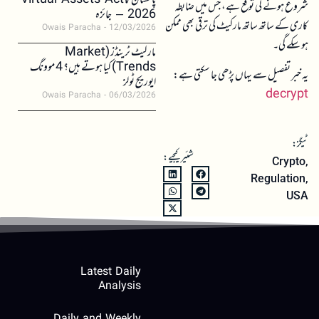
پاکستان کا Virtual Assets Act
شروع ہونے کی توقع ہے، جس میں ضابطہ
2026 – جائزہ
کاری کے ساتھ ساتھ مارکیٹ کی ترقی بھی ممکن
Owais Paracha
12/03/2026
ہو سکے گی۔
مارکیٹ ٹرینڈز (Market
Trends) کیا ہوتے ہیں؟ 4 موونگ
یہ خبر تفصیل سے یہاں پڑھی جا سکتی ہے:
ایوریج ٹولز
decrypt
Owais Paracha
06/03/2026
ٹیگز:
شئیر کیجیے:
Crypto
,
Regulation
,
USA
Latest Daily
Analysis