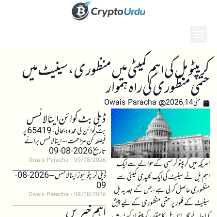
کریپٹو بل کی اہم کمیٹی میں منظوری، سینیٹ میں
حتمی منظوری کی راہ ہموار
مئی 14, 2026
Owais Paracha
ڈیلی بٹ کوائن اینالائسس
بٹ کوائن کی محدود بحالی، 65419 پر
فیصلہ کن مزاحمت – اینالائسس برائے
تاریخ 2026-08-09
Owais Paracha
09/08/2026
امریکہ میں کریپٹو کرنسی کے حوالے سے ایک
ڈیلی کرپٹو نیوز اینالائسس – 2026-08-
اہم بل نے سینیٹ کی ایک کلیدی کمیٹی سے
09
منظوری حاصل کر لی ہے، جس کے بعد یہ بل
Owais Paracha
09/08/2026
سینیٹ کے فلور پر حتمی منظوری کے لیے پیش
اہم خبریں
کیا جائے گا۔ اس بل کا مقصد کریپٹو مارکیٹ میں