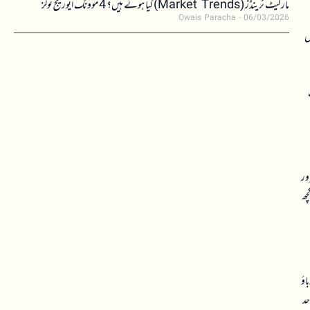
مارکیٹ ٹرینڈز (Market Trends) کیا ہوتے ہیں؟ 4 موونگ ایوریج ٹولز
Owais Paracha
06/03/2026
 میں
 ہیں، جو کہ کمزور
کچھ
اؤ
حد