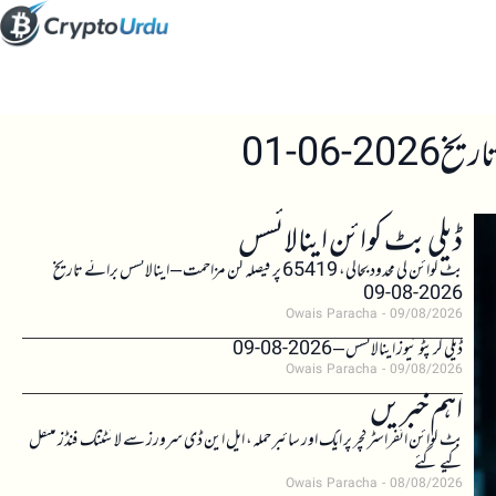
06-01
ڈیلی بٹ کوائن اینالائسس
بٹ کوائن کی محدود بحالی، 65419 پر فیصلہ کن مزاحمت – اینالائسس برائے تاریخ
2026-08-09
Owais Paracha
09/08/2026
ڈیلی کرپٹو نیوز اینالائسس – 2026-08-09
Owais Paracha
09/08/2026
اہم خبریں
بٹ کوائن انفراسٹرکچر پر ایک اور سائبر حملہ، ایل این ڈی سرورز سے لائٹننگ فنڈز منتقل
کیے گئے
Owais Paracha
08/08/2026