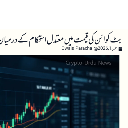
صفحہ اول
کرپٹو اینالائسس
تعلیم
اہم کرپٹو خبری
بٹ کوائن کی قیمت میں معتدل استحکام کے درمیان محتا
جون 1, 2026
Owais Paracha