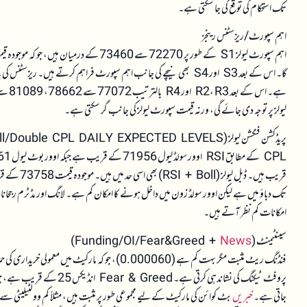
تک استحکام کی توقع کی جا سکتی ہے۔
اہم سپورٹ/ریزسٹنس رینجز
لیولز پر توجہ دی جائے گی، ورنہ قیمت سپورٹ لیولز کی جانب گر سکتی ہے۔
پریڈکشن فنکشن لیولز (RSI/Boll/Double CPL DAILY EXPECTED LEVELS)
تک دباؤ میں ہے لیکن اوور سولڈ زون میں داخل ہونے کا امکان کم ہے۔ لانگ اور مڈ ٹرم رجحانات 
امکانات کم نظر آتے ہیں۔
سینٹیمنٹ (Funding/OI/Fear&Greed +
News
)
پروفٹ ٹیکنگ کی نشاندہی کر
جاتی ہے۔
خبریں