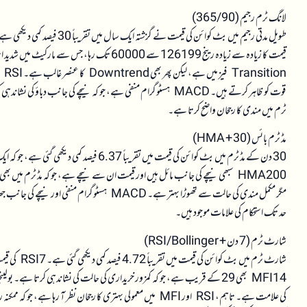
لانگ ٹرم رجیم (365/90)
طویل مدتی رجیم میں بٹ کوائن کی قیمت نے گزشتہ ایک سال میں تقریباً 30 فیصد کمی دیکھی ہے، جو کہ ایک واضح Expansion Down
قوت کو ظاہر کرتے ہیں۔ MACD ہسٹوگرام منفی ہے، جو کہ نیچے کی جانب دباؤ کی نشاندہی کرتا ہے۔ اس کے علاوہ، ہل
ٹرم میں مندی کا رجحان واضح کرتا ہے۔
مڈ ٹرم بائس (30 + HMA)
مگر مکمل مندی کی حالت سے تھوڑا بہتر ہے۔ MACD ہس
حد تک استحکام کی علامات موجود ہیں۔
شارٹ ٹرم (7 دن + RSI/Bollinger)
MFI14 بھی 29 کے قریب ہے، جو کہ کمزور خریداری کی حالت کی نشاندہی کرتا ہے
کی علامت ہے۔ تاہم، RSI اور MFI میں معمولی بہتری کا رجحان نظر