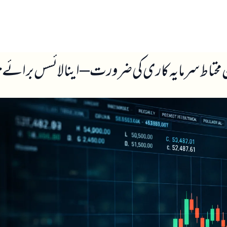
ں
ہمارے بارے میں
ط سرمایہ کاری کی ضرورت – اینالائسس برائے تاریخ 2026-