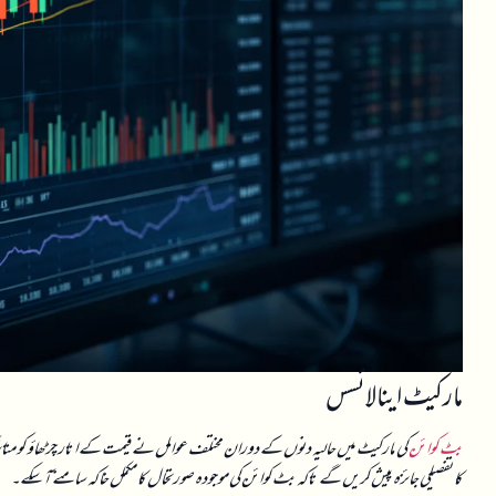
مارکیٹ اینالائسس
بٹ کوائن
کی مارکیٹ میں حالیہ دنوں کے دوران مختلف عوامل نے قیمت کے اتار چڑھاؤ کو متاث
کا تفصیلی جائزہ پیش کریں گے تاکہ بٹ کوائن کی موجودہ صورتحال کا مکمل خاکہ سامنے آ سکے۔