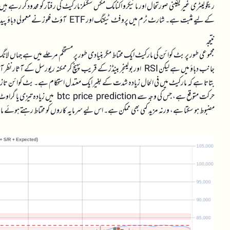
ریگولیٹری غیر یقینی صورتحال اور مائیکرو اکنامک مکس سگنلز مارکیٹ کی رفتار کو محدود کر رہے ہی
کے لیے مثبت ہے۔ شارٹ ٹرم میں پروفٹ ٹیکنگ اور ETF آؤٹ فلوز نے معمولی دباؤ پیدا کیا ہے، لیکن یہ بنیادی رجحان کو متاثر نہیں کرتے۔
نتیجہ
مجموعی طور پر بٹ کوائن کی مارکیٹ ایک محتاط مگر بنیادی طور پر مستحکم مرحلے میں ہے جہاں لا
بتاتا ہے کہ مارکیٹ میں فی الحال زیادہ شدت کے بغیر ایک معتدل استحکام ہے۔ بٹ کوائن تازہ 
حرکت متوقع ہے، جس کی وجہ سے iction
مضبوط ہو سکتا ہے، ورنہ مزید کمی بھی ممکن ہے۔ اس لیے سرمایہ کاروں کو محتاط رہتے ہوئے ما