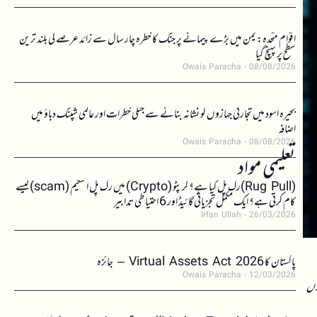
اقوام متحدہ: یمن میں بڑے پیمانے پر جنگ کا خطرہ چار سال سے زائد عرصے کی بلند ترین
سطح پر پہنچ گیا
Owais Paracha
08/08/2026
بحیرہ اسود میں تجارتی جہازوں کو نشانہ بنانے سے جنگی خطرات اور عالمی شپنگ دباؤ میں
اضافہ
Owais Paracha
08/08/2026
تعلیمی مواد
(Rug Pull)رگ پل کیا ہے؟ کرپٹو (Crypto) میں رگ پل اسکیم (scam)کیسے
کام کرتی ہے؟ ایک مکمل تجزیاتی گائیڈ اور 6 احتیاطی تدابیر
Irfan Ullah
26/03/2026
پاکستان کا Virtual Assets Act 2026 – جائزہ
Owais Paracha
12/03/2026
وؤں