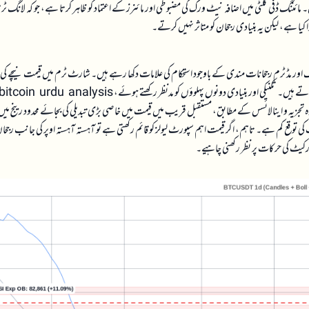
ں۔ مائننگ ڈفی کلٹی میں اضافہ نیٹ ورک کی مضبوطی اور مائنرز کے اعتماد کو ظاہر کرتا ہے، جو کہ لانگ ٹر
نگ اور مڈ ٹرم رجحانات مندی کے باوجود استحکام کی علامات دکھا رہے ہیں۔ شارٹ ٹرم میں قیمت نیچے کی
تجزیہ و اینالائسس کے مطابق، مستقبل قریب میں قیمت میں خاصی بڑی تبدیلی کی بجائے محدود رینج میں
btc price pred میں زیادہ تیزی یا گراوٹ کی توقع کم ہے۔ تاہم، اگر قیمت اہم سپورٹ لیولز کو قائم رکھتی ہے تو آہستہ آہستہ اوپر کی جانب رجح
رکیٹ کی حرکات پر نظر رکھنی چاہیے۔