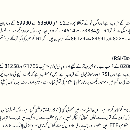
اہم سپورٹ لیولز S1 کے طور پر 72270 سے 73460 کے درمیان ہیں، جو کہ موجودہ قیمت کے قریب ہے اور اگر یہ ٹوٹے تو اگلا سپورٹ S2 یعنی 0
گا۔ اس کے بعد S3 اور S4 بھی نیچے کی جانب اہم سپورٹ فراہم کرتے ہیں۔ ریزسٹنس کی بات کی جائے تو R1 رینج 73884 سے 74514 کے درمیان ہے، جو کہ موجودہ قیمت
ہے۔ اس کے بعد R2، R3 اور R4 بالترتیب 77072 سے 78662، 81089 سے 82380، اور 84591 سے 86129 کے درمیان ہیں۔ اگر R1 کو عبور کیا گیا تو اگل
CPL کے مطابق RSI اوور سولڈ لیول 71956 کے قریب ہے جبکہ اوور بوٹ لیول 82861 کے قریب ہے۔ بولینجر بینڈز کے نچلے 
قریب ہیں۔ ڈبل لیولز (RSI + Boll) بھی اسی حد میں ہیں۔ موجودہ قیمت 73758 کے قریب ہے اور یہ RSI اوور سولڈ لیول کے قریب ہے، جس کا مطلب ہے کہ قیمت نیچے کی جانب ک
کی روشنی میں، موجودہ قیمت پر ریورسل یا استحکام کی توقع زیادہ ہے، لیکن اوور بوٹ لیول تک پہنچنے
فنڈنگ ریٹ مثبت مگر بہت کم ہے (0.000060)، جو کہ مارکیٹ میں معمولی خریداری کی حمایت کو ظاہر کرتا ہے۔ اوپن انٹرسٹ میں معمولی کمی (-0.37%) دیکھی گئی ہے، جو کہ تھوڑی سی
تی ہے۔ Fear & Greed انڈیکس 25 کے قریب ہے، جو کہ خوف کے قریب ہے لیکن انتہائی خوفناک نہیں، اس کا مطلب ہے کہ مارکیٹ میں قدرے احتیاط پ
بٹ کوائن کی مارکیٹ کے لیے مجموعی طور پر مثبت ہیں، مثلاً کم وولٹیلیٹی سے استحکام، ETF میں انفلوز، اور بڑے مالی اداروں کی بٹ کوائن کسٹڈی سروسز کی پلاننگ۔ تاہم،