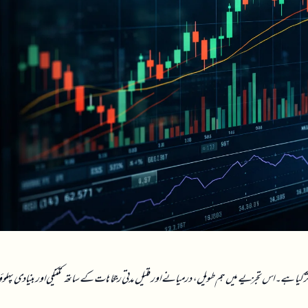
ر کیا ہے۔ اس تجزیے میں ہم طویل، درمیانے اور قلیل مدتی رجحانات کے ساتھ تکنیکی اور بنیادی پہل