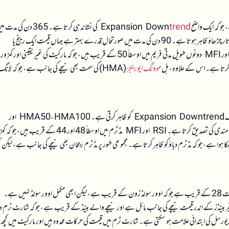
trend
کی نشاندہی کرتا ہے۔ 365 دن کی مدت
قیمت کا زیادہ سے زیادہ رینج 126199 سے 60000 تک رہا، جس سے مارکیٹ میں شدید اتار چڑھاؤ ظاہر ہوتا ہے۔ 90 دن کی مدت میں صورتحال قدرے بہتر ہے جہاں قیمت ایک رینج یا
Transition فیز میں ہے، لیکن پھر بھی Downtrend کا عنصر غالب ہے۔ RSI اور MFI دونوں طویل مدتی فریم میں اوسطاً 50 کے قریب ہیں، جو کہ مارکیٹ کی غیر یقینی اور کمزور
موونگ ایوریج
ز (HMA) کی سمت بھی نیچے کی جانب ہے، جو کہ لانگ
30 دن کے مڈ ٹرم میں بٹ کوائن کی قیمت میں تقریباً 6.37 فیصد کمی دیکھی گئی ہے، جو کہ ایک Expansion Downtrend کو ظاہر کرتی ہے۔ HMA50، HMA100 اور
HMA200 سبھی نیچے کی جانب مائل ہیں اور قیمت ان سے نیچے ہے، جو کہ مڈ ٹرم میں بھی مندی کی تصدیق کرتا ہے۔ RSI اور MFI مڈ ٹرم میں اوسطاً 48 اور 44 کے قریب
ٹوگرام منفی اور نیچے کی جانب جھکا ہوا ہے، جو کہ مڈ ٹرم دباؤ کو ظاہر کرتا ہے۔ مجموعی طور پر مڈ ٹرم رجحان بھی نیچے کی جانب ہے، لیکن 
شارٹ ٹرم میں بٹ کوائن کی قیمت میں تقریباً 4.72 فیصد کمی دیکھی گئی ہے۔ RSI7 کی قیمت 28 کے قریب ہے جو کہ اوور سولڈ زون کے قریب ہے، لیکن ابھی مکمل اوور سولڈ نہیں ہے۔
۔ بولینجر بینڈز کے اندر قیمت نیچے کی جانب مائل ہے اور نیچے والے بینڈ کے قریب ہے، جو کہ شارٹ ٹرم دب
 آ رہا ہے، جو کہ ممکنہ ریورسل کی ابتدائی علامت ہو سکتی ہے۔ شارٹ ٹرم میں قیمت کی حرکات محدود ہیں اور مارکیٹ میں کچھ 