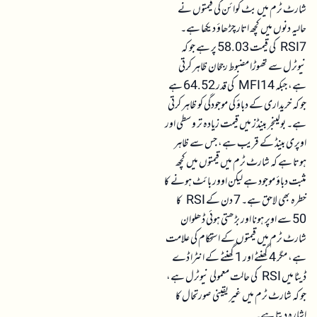
شارٹ ٹرم میں بٹ کوائن کی قیمتوں نے
حالیہ دنوں میں کچھ اتار چڑھاؤ دیکھا ہے۔
RSI7 کی قیمت 58.03 پر ہے جو کہ
نیوٹرل سے تھوڑا مضبوط رجحان ظاہر کرتی
ہے، جبکہ MFI14 کی قدر 64.52 ہے
جو کہ خریداری کے دباؤ کی موجودگی کو ظاہر کرتی
ہے۔ بولینجر بینڈز میں قیمت زیادہ تر وسطی اور
اوپری بینڈ کے قریب ہے، جس سے ظاہر
ہوتا ہے کہ شارٹ ٹرم میں قیمتوں میں کچھ
مثبت دباؤ موجود ہے لیکن اوور بائٹ ہونے کا
خطرہ بھی لاحق ہے۔ 7 دن کے RSI کا
50 سے اوپر ہونا اور بڑھتی ہوئی ڈھلوان
شارٹ ٹرم میں قیمتوں کے استحکام کی علامت
ہے، مگر 4 گھنٹے اور 1 گھنٹے کے انٹرا ڈے
ڈیٹا میں RSI کی حالت معمولی نیوٹرل ہے،
جو کہ شارٹ ٹرم میں غیر یقینی صورتحال کا
اشارہ دیتا ہے۔