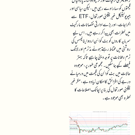
ریگولیٹری ترقیات اور کرپٹو دوستانہ پالیسیاں
قیمتوں کو سہارا دے رہی ہیں، لیکن سیاسی اور
جیوپولیٹیکل غیر یقینی صورتحال، ETF سے
اخراجات، اور بڑے ادارتی نقصانات مارکیٹ
میں خطرات بھی پیدا کر رہے ہیں۔ اس لیے
سرمایہ کاروں کو بٹ کوائن اردو اینالیسس کی
روشنی میں محتاط رہتے ہوئے مڈ ٹرم اور لانگ
ٹرم رجحانات پر توجہ دینی چاہیے تاکہ بہتر
فیصلے کیے جا سکیں۔ مجموعی طور پر، موجودہ
حالات میں بٹ کوائن کی قیمت میں درمیانے
درجے کی افزائش کا امکان زیادہ ہے، مگر غیر
یقینی صورتحال کی بنا پر اچانک اصلاحات کا
خطرہ بھی موجود ہے۔