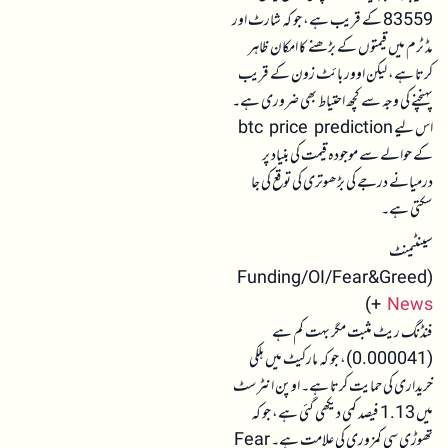
83559 کے قریب ہے، جو کہ شارٹ اور
مڈ ٹرم میں قیمتوں کے بڑھنے کا امکان ظاہر
کرتا ہے، لیکن اوور بائٹ زون کے قریب
پہنچنے کی وجہ سے کچھ احتیاط بھی ضروری ہے۔
اس لیے btc price prediction
کے حوالے سے موجودہ قیمت کی بنیاد پر
درمیانے درجے کی بڑھوتری کی توقع کی جا
سکتی ہے۔
سینٹیمنٹ
(Funding/OI/Fear&Greed
)
+
News
فنڈنگ ریٹ مثبت مگر بہت کم ہے
(0.000041)، جو کہ مارکیٹ میں ہلکی
خریداری کی حمایت کرتا ہے۔ اوپن انٹرسٹ
میں 1.13 فیصد کمی دیکھی گئی ہے، جو کہ
تھوڑی سی کمزوری کی علامت ہے۔ Fear