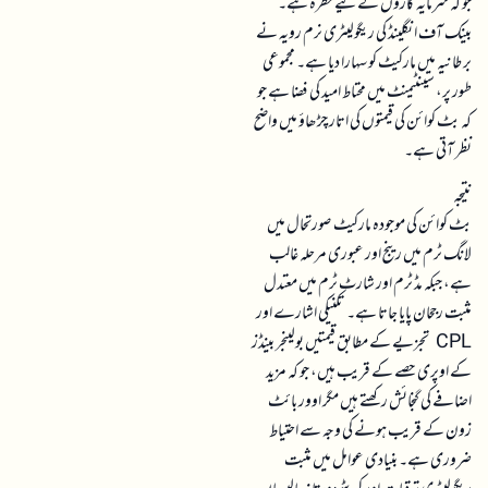
جو کہ سرمایہ کاروں کے لیے خطرہ ہے۔
بینک آف انگلینڈ کی ریگولیٹری نرم رویہ نے
برطانیہ میں مارکیٹ کو سہارا دیا ہے۔ مجموعی
طور پر، سینٹیمنٹ میں محتاط امید کی فضا ہے جو
کہ بٹ کوائن کی قیمتوں کی اتار چڑھاؤ میں واضح
نظر آتی ہے۔
نتیجہ
بٹ کوائن کی موجودہ مارکیٹ صورتحال میں
لانگ ٹرم میں رینج اور عبوری مرحلہ غالب
ہے، جبکہ مڈ ٹرم اور شارٹ ٹرم میں معتدل
مثبت رجحان پایا جاتا ہے۔ تکنیکی اشارے اور
CPL تجزیے کے مطابق قیمتیں بولینجر بینڈز
کے اوپری حصے کے قریب ہیں، جو کہ مزید
اضافے کی گنجائش رکھتے ہیں مگر اوور بائٹ
زون کے قریب ہونے کی وجہ سے احتیاط
ضروری ہے۔ بنیادی عوامل میں مثبت