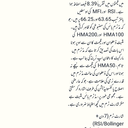
میں قیمتوں میں تقریباً 8.39 فیصد اضافہ ہوا
ہے۔ RSI اور MFI کی اوسطیں
بالترتیب 63.65 اور 66.25 پر ہیں، جو
کہ مڈ ٹرم بائس کی مضبوطی کو ظاہر کرتی ہیں۔
HMA100 اور HMA200 کی
مثبت ڈھلوان اور قیمت کا ان سے اوپر ہونا
اس بات کی تصدیق کرتا ہے کہ مڈ ٹرم میں
مارکیٹ کا رجحان اپ ٹرینڈ کی جانب ہے۔
تاہم، HMA50 کی قیمت سے نیچے نہ
ہونا اور اس کی ڈھلوان کی حالت مڈ ٹرم میں
قدرے نرمی کی علامت ہے، جو کہ عارضی
اصلاح یا کنسولیڈیشن کی طرف اشارہ کر سکتی
ہے۔ مجموعی طور پر، مڈ ٹرم بائس مثبت ہے
مگر شارٹ ٹرم میں کچھ احتیاط ضروری ہے۔
شارٹ ٹرم (7 دن +
RSI/Bollinger)