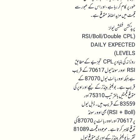
طور پر کام کر رہا ہے، اور اس کے عبور سے
قیمت میں مزید اضافہ متوقع ہے۔
پریڈکشن فنکشن لیولز
(RSI/Boll/Double CPL
DAILY EXPECTED
LEVELS)
روزانہ کی بنیاد پر CPL تجزیے کے مطابق
RSI اوور سولڈ لیول 70617 کے قریب
ہے جبکہ اوور بائٹ لیول 87070 کے
قریب ہے۔ بولینجر بینڈز کے نیچے اور اوپر کی
متوقع قیمتیں بالترتیب 75310 اور
83559 کے قریب ہیں۔ ڈبل لیول
(RSI + Boll) بھی اوور سولڈ
پر 70617 اور اوور بائٹ پر 87070 کی
توقع ظاہر کرتا ہے۔ موجودہ قیمت 81089
تقریباً بولینجر بینڈز کے اوپری متوقع لیول