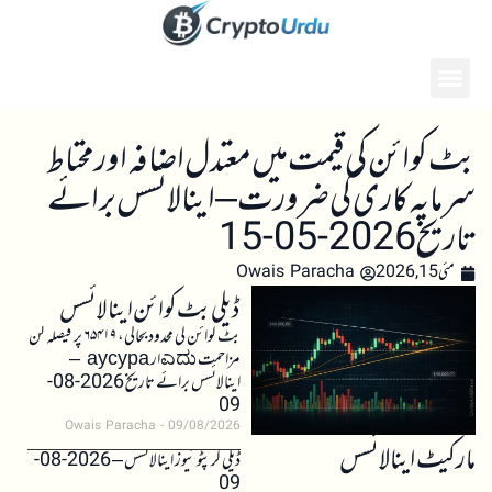
بٹ کوائن کی قیمت میں معتدل اضافہ اور محتاط
سرمایہ کاری کی ضرورت – اینالائسس برائے
تاریخ 2026-05-15
مئی 15, 2026
Owais Paracha
ڈیلی بٹ کوائن اینالائسس
بٹ کوائن کی محدود بحالی، ۶۵۴۱۹ پر فیصلہ کن
مزاحمت ಎದುار аусура –
اینالائسس برائے تاریخ 2026-08-
09
Owais Paracha
09/08/2026
مارکیٹ اینالائسس
ڈیلی کرپٹو نیوز اینالائسس – 2026-08-
09