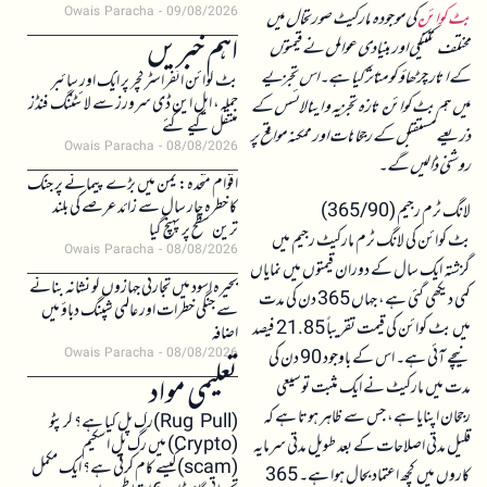
Owais Paracha
09/08/2026
بٹ کوائن
کی موجودہ مارکیٹ صورتحال میں
اہم خبریں
مختلف تکنیکی اور بنیادی عوامل نے قیمتوں
کے اتار چڑھاؤ کو متاثر کیا ہے۔ اس تجزیے
بٹ کوائن انفراسٹرکچر پر ایک اور سائبر
حملہ، ایل این ڈی سرورز سے لائٹننگ فنڈز
میں ہم بٹ کوائن تازہ تجزیہ و اینالائسس کے
منتقل کیے گئے
ذریعے مستقبل کے رجحانات اور ممکنہ مواقع پر
Owais Paracha
08/08/2026
روشنی ڈالیں گے۔
اقوام متحدہ: یمن میں بڑے پیمانے پر جنگ
کا خطرہ چار سال سے زائد عرصے کی بلند
لانگ ٹرم رجیم (365/90)
ترین سطح پر پہنچ گیا
بٹ کوائن کی لانگ ٹرم مارکیٹ رجیم میں
Owais Paracha
08/08/2026
گزشتہ ایک سال کے دوران قیمتوں میں نمایاں
بحیرہ اسود میں تجارتی جہازوں کو نشانہ بنانے
کمی دیکھی گئی ہے، جہاں 365 دن کی مدت
سے جنگی خطرات اور عالمی شپنگ دباؤ میں
میں بٹ کوائن کی قیمت تقریباً 21.85 فیصد
اضافہ
نیچے آئی ہے۔ اس کے باوجود 90 دن کی
Owais Paracha
08/08/2026
تعلیمی مواد
مدت میں مارکیٹ نے ایک مثبت توسیعی
رجحان اپنایا ہے، جس سے ظاہر ہوتا ہے کہ
(Rug Pull)رگ پل کیا ہے؟ کرپٹو
(Crypto) میں رگ پل اسکیم
قلیل مدتی اصلاحات کے بعد طویل مدتی سرمایہ
(scam)کیسے کام کرتی ہے؟ ایک مکمل
کاروں میں کچھ اعتماد بحال ہوا ہے۔ 365