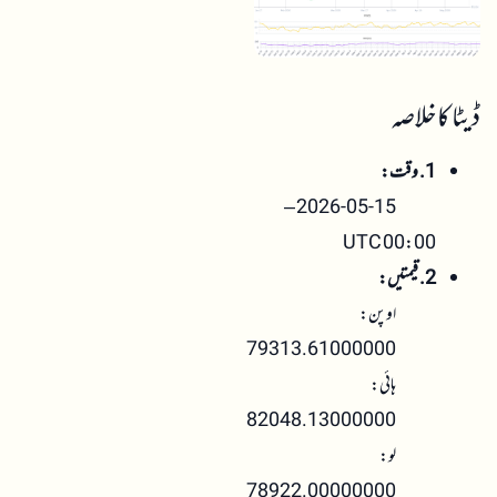
ڈیٹا کا خلاصہ
1. وقت:
2026-05-15 –
00:00 UTC
2. قیمتیں:
اوپن:
79313.61000000
ہائی:
82048.13000000
لو:
78922.00000000