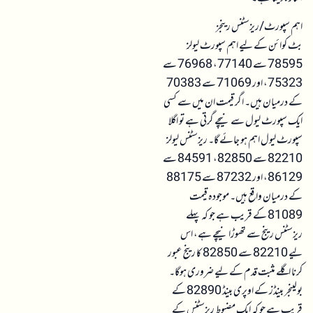
اہم سپورٹ/ریزسٹنس رینجز
بٹ کوائن کے لیے اہم سپورٹ لیولز
78595 سے 77140، 76968 سے
75323، اور 71069 سے 70383
کے درمیان ہیں۔ اگر قیمت ان میں سے کسی
ایک سپورٹ لیول سے نیچے گرتی ہے تو اگلا
سپورٹ لیول اہم ہو جائے گا۔ ریزسٹنس لیولز
82210 سے 82850، 84591 سے
86129، اور 87232 سے 88175
کے درمیان واقع ہیں۔ موجودہ قیمت
81089 کے قریب ہے جو کہ پہلے
ریزسٹنس رینج سے تھوڑا نیچے ہے، اس
لیے 82210 سے 82850 کا رینج عبور
کرنا اگلے مثبت قدم کے لیے ضروری ہوگا۔
بولینجر بینڈز کے اوپری بینڈ 82890 کے
قریب ہے جو کہ ایک مضبوط ریزسٹنس کے