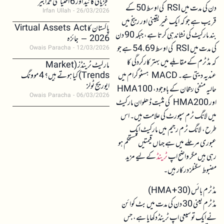
تجزیاتی گائیڈ اور 6 احتیاطی تدابیر
دن کی مدت میں RSI کی اوسط 50 کے
Irfan Ullah
26/03/2026
قریب ہے جو کہ ایک غیر یقینی اور رینج میں
پاکستان کا Virtual Assets Act
بند مارکیٹ کی نشاندہی کرتا ہے، جبکہ 90 دن
2026 – جائزہ
کی مدت میں RSI کی اوسط 54.69 ہے جو
Owais Paracha
12/03/2026
کہ مڈ ٹرم کے مقابلے میں بہتر کارکردگی کا
مارکیٹ ٹرینڈز (Market
عندیہ دیتی ہے۔ MACD ہسٹوگرام میں
Trends) کیا ہوتے ہیں؟ 4 موونگ
ایوریج ٹولز
حالیہ منفی رجحان کے باوجود، HMA100
Owais Paracha
06/03/2026
اور HMA200 کی مثبت ڈھلوان مارکیٹ
میں لانگ ٹرم سپورٹ کی علامت ہیں۔ اس
طرح، لانگ ٹرم رجیم میں مارکیٹ ایک
عبوری مرحلے میں ہے جہاں قیمتیں مستحکم ہو
رہی ہیں مگر واضح اپ
ٹرینڈ
کے لیے مزید
مضبوط سگنلز درکار ہیں۔
مڈ ٹرم بائس (30 + HMA)
مڈ ٹرم یعنی 30 دن کی مدت میں بٹ کوائن
نے ایک توسیعی اپ ٹرینڈ دکھایا ہے، جس