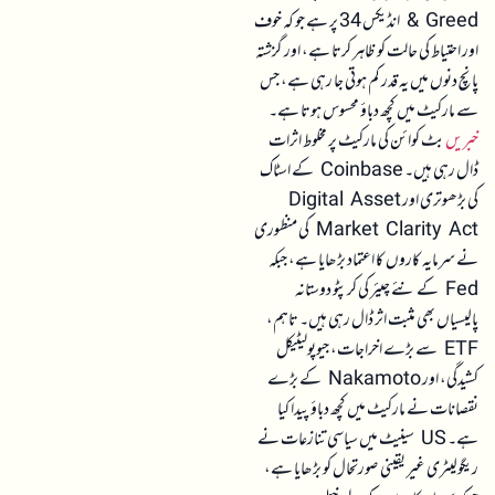
& Greed انڈیکس 34 پر ہے جو کہ خوف
اور احتیاط کی حالت کو ظاہر کرتا ہے، اور گزشتہ
پانچ دنوں میں یہ قدر کم ہوتی جا رہی ہے، جس
سے مارکیٹ میں کچھ دباؤ محسوس ہوتا ہے۔
خبریں
بٹ کوائن کی مارکیٹ پر مخلوط اثرات
ڈال رہی ہیں۔ Coinbase کے اسٹاک
کی بڑھوتری اور Digital Asset
Market Clarity Act کی منظوری
نے سرمایہ کاروں کا اعتماد بڑھایا ہے، جبکہ
Fed کے نئے چیئر کی کرپٹو دوستانہ
پالیسیاں بھی مثبت اثر ڈال رہی ہیں۔ تاہم،
ETF سے بڑے اخراجات، جیوپولیٹیکل
کشیدگی، اور Nakamoto کے بڑے
نقصانات نے مارکیٹ میں کچھ دباؤ پیدا کیا
ہے۔ US سینیٹ میں سیاسی تنازعات نے
ریگولیٹری غیر یقینی صورتحال کو بڑھایا ہے،