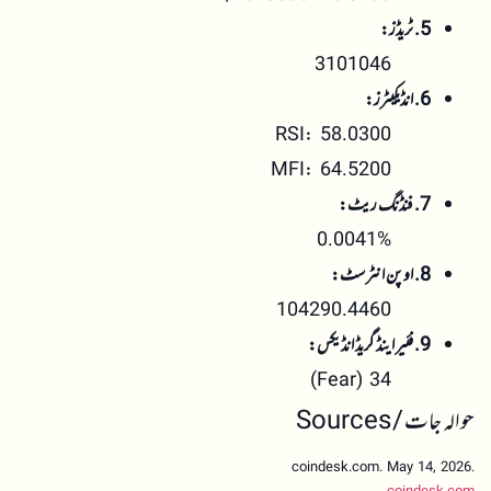
5. ٹریڈز:
3101046
6. انڈیکیٹرز:
RSI: 58.0300
MFI: 64.5200
7. فنڈنگ ریٹ:
0.0041%
8. اوپن انٹرسٹ:
104290.4460
9. فئیر اینڈ گریڈ انڈیکس:
34 (Fear)
حوالہ جات / Sources
coindesk.com. May 14, 2026.