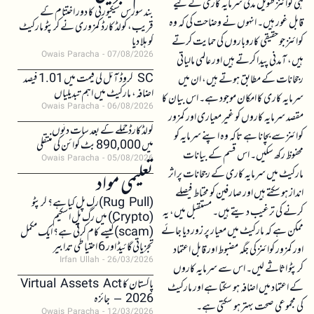
ہی کوائنز طویل مدتی سرمایہ کاری کے لیے
بند سورس سیکیورٹی کا دور اختتام کے
قابل غور ہیں۔ انہوں نے وضاحت کی کہ وہ
قریب، کولڈ کارڈ کمزوری نے کرپٹو مارکیٹ
کوائنز جو حقیقی کاروباروں کی حمایت کرتے
کو ہلا دیا
Owais Paracha
07/08/2026
ہیں، آمدنی پیدا کرتے ہیں اور عالمی مالیاتی
SC کروڈ آئل کی قیمت میں 1.01 فیصد
رجحانات کے مطابق ہوتے ہیں، ان میں
اضافہ، مارکیٹ میں اہم تبدیلیاں
سرمایہ کاری کا امکان موجود ہے۔ اس بیان کا
Owais Paracha
06/08/2026
مقصد سرمایہ کاروں کو غیر معیاری اور کمزور
کولڈکارڈ حملے کے بعد سات دنوں
کوائنز سے بچانا ہے تاکہ وہ اپنے سرمایہ کو
میں 890,000 بٹ کوائن کی منتقلی
محفوظ رکھ سکیں۔ اس قسم کے بیانات
Owais Paracha
05/08/2026
مارکیٹ میں سرمایہ کاری کے رجحانات پر اثر
تعلیمی مواد
انداز ہو سکتے ہیں اور صارفین کو محتاط فیصلے
(Rug Pull)رگ پل کیا ہے؟ کرپٹو
کرنے کی ترغیب دیتے ہیں۔ مستقبل میں، یہ
(Crypto) میں رگ پل اسکیم
ممکن ہے کہ مارکیٹ میں معیار پر زور دیا جائے
(scam)کیسے کام کرتی ہے؟ ایک مکمل
تجزیاتی گائیڈ اور 6 احتیاطی تدابیر
اور کمزور کوائنز کی جگہ مضبوط اور قابل اعتماد
Irfan Ullah
26/03/2026
کرپٹو اثاثے لیں۔ اس سے سرمایہ کاروں
پاکستان کا Virtual Assets Act
کے اعتماد میں اضافہ ہو سکتا ہے اور مارکیٹ
2026 – جائزہ
کی مجموعی صحت بہتر ہو سکتی ہے۔
Owais Paracha
12/03/2026