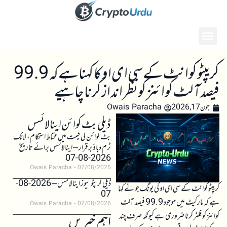
کریپٹو کوانٹ کے سی ای او کا کہنا ہے کہ 99.9
فیصد آلٹ کوائنز کو نظر انداز کرنا چاہیے
جون 17, 2026
Owais Paracha
ڈیلی بٹ کوائن اینالائسس
بٹ کوائن کی قیمت میں محتاط استحکام، لانگ
ٹرم دباؤ برقرار – اینالائسس برائے تاریخ
2026-08-07
Owais Paracha
07/08/2026
ڈیلی کرپٹو نیوز اینالائسس – 2026-08-
کریپٹو کوانٹ کے سی ای او کی یونگ جو نے کہا
07
ہے کہ مارکیٹ میں موجود 99.9 فیصد آلٹ
Owais Paracha
07/08/2026
کوائنز کو فلٹر کرنا ضروری ہے کیونکہ صرف چند
اہم خبریں