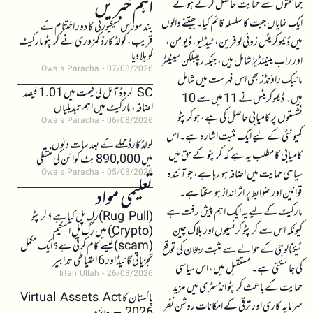
اہم خبریں
جماعتوں سے حمایت حاصل کرتے ہوئے
ایک نمایاں جیت کا سلسلہ قائم کیا۔ جیتنے والوں
بند سورس سیکیورٹی کا دور اختتام کے
قریب، کولڈ کارڈ کمزوری نے کرپٹو مارکیٹ
میں ڈیموکریٹس زوئی لوفرین، ٹیڈ لیو، ڈیو من،
کو ہلا دیا
اور راب مینینڈیز شامل ہیں، جبکہ ریپبلکن سینیٹر
Owais Paracha
07/08/2026
مائیک راؤنڈز بھی اس فہرست میں شامل
SC کروڈ آئل کی قیمت میں 1.01 فیصد
ہیں۔ ڈیموکریٹس نے 11 میں سے 10
اضافہ، مارکیٹ میں اہم تبدیلیاں
نشستوں پر کامیابی حاصل کی ہے، جو کرپٹو
Owais Paracha
06/08/2026
کمیونٹی کے لیے ایک مثبت اشارہ ہے۔ اس
کولڈکارڈ حملے کے بعد سات دنوں
کامیابی کا مطلب یہ ہے کہ کرپٹو کے حق میں
میں 890,000 بٹ کوائن کی منتقلی
سیاسی حمایت میں اضافہ ہو رہا ہے، جو آئندہ
Owais Paracha
05/08/2026
تعلیمی مواد
قوانین اور ضوابط پر اثر انداز ہو سکتا ہے۔
مارکیٹ کے لیے یہ ایک اہم پیش رفت ہے
(Rug Pull)رگ پل کیا ہے؟ کرپٹو
کیونکہ اس سے کرپٹو کرنسیوں اور بلاک چین
(Crypto) میں رگ پل اسکیم
(scam)کیسے کام کرتی ہے؟ ایک مکمل
ٹیکنالوجی کے حوالے سے مثبت رجحان کی توقع
تجزیاتی گائیڈ اور 6 احتیاطی تدابیر
کی جا سکتی ہے۔ مستقبل میں، اس سیاسی
Irfan Ullah
26/03/2026
حمایت کے باعث کرپٹو انڈسٹری میں مزید
پاکستان کا Virtual Assets Act
سرمایہ کاری اور ترقی کے امکانات روشن نظر