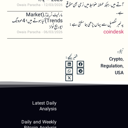
2026 – جائزہ
آتے ہیں، جبکہ ممکنہ ضوابط میں نرمی بھی متوقع
Owais Paracha
12/03/2026
ہے۔
مارکیٹ ٹرینڈز (Market
Trends) کیا ہوتے ہیں؟ 4 موونگ
یہ خبر تفصیل سے یہاں پڑھی جا سکتی ہے:
ایوریج ٹولز
coindesk
Owais Paracha
06/03/2026
ٹیگز:
شئیر کیجیے:
Crypto
,
Regulation
,
USA
Latest Daily
Analysis
Daily and Weekly