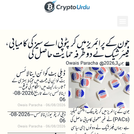
جون کے پرائمریز میں کرپٹو پی اے سیز کی کامیابی،
فیئرشیک نے دوطرفہ حمایت حاصل کی
جون 3, 2026
Owais Paracha
ڈیلی بٹ کوائن اینالائسس
بٹ کوائن کی قیمت میں محتاط بہتری کے
آثار، مارکیٹ میں استحکام کی توقع –
اینالائسس برائے تاریخ 2026-08-
06
Owais Paracha
06/08/2026
جون کے پرائمریز میں کرپٹو پبلک ایکشن کمیٹیز
ڈیلی کرپٹو نیوز اینالائسس – 2026-08-
(PACs) نے غیر معمولی کامیابی حاصل کی
06
ہے، جہاں فیئرشیک نے دونوں بڑی سیاسی
Owais Paracha
06/08/2026