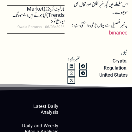
اس سلسلے میں کچھ غیر یقینی صورتحال بھی
مارکیٹ ٹرینڈز (Market
موجود ہے۔
Trends) کیا ہوتے ہیں؟ 4 موونگ
ایوریج ٹولز
یہ خبر تفصیل سے یہاں پڑھی جا سکتی ہے:
Owais Paracha
06/03/2026
binance
ٹیگز:
شئیر کیجیے:
Crypto
,
Regulation
,
United States
Latest Daily
Analysis
Daily and Weekly