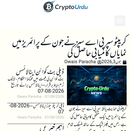
کریپٹو سپر پی اے سیز نے جون کے پرائمریز میں
نمایاں کامیابی حاصل کی
جون 3, 2026
Owais Paracha
ڈیلی بٹ کوائن اینالائسس
بٹ کوائن کی قیمت میں محتاط استحکام، لانگ
ٹرم دباؤ برقرار – اینالائسس برائے تاریخ
2026-08-07
Owais Paracha
07/08/2026
ڈیلی کرپٹو نیوز اینالائسس – 2026-08-
کریپٹو کی حمایت یافتہ سپر پی اے سیز نے جون
07
کے پرائمریز میں ایک مکمل کامیابی حاصل کی
Owais Paracha
07/08/2026
ہے، جس میں فیئرشیک کے ساتھ منسلک تمام
اہم خبریں