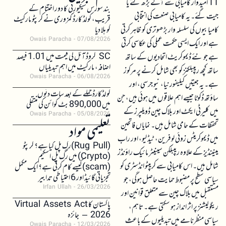
11 امیدوار کامیابی سے آگے بڑھ گئے یا
بند سورس سیکیورٹی کا دور اختتام کے
جیت گئے۔ یہ کامیابی صنعت کی انتخابی
قریب، کولڈ کارڈ کمزوری نے کرپٹو مارکیٹ
کامیابیوں کی سلسلہ وار بڑھوتری کو ظاہر کرتی
کو ہلا دیا
Owais Paracha
07/08/2026
ہے اور ایک ایسی حکمت عملی کی عکاسی کرتی
SC کروڈ آئل کی قیمت میں 1.01 فیصد
ہے جو نئے ڈیموکریٹ اتحادیوں کے ساتھ
اضافہ، مارکیٹ میں اہم تبدیلیاں
ساتھ کچھ ریپبلکنز کو بھی شامل کرنے پر مرکوز
Owais Paracha
06/08/2026
ہے۔ یہ جیتیں کیلیفورنیا، نیو جرسی، اور
کولڈکارڈ حملے کے بعد سات دنوں
ساؤتھ ڈکوٹا جیسے اہم علاقوں میں ہوئی ہیں، جن
میں 890,000 بٹ کوائن کی منتقلی
میں کلیرٹی ایکٹ اور بلاک چین ڈویلپرز کے
Owais Paracha
05/08/2026
تحفظات کے حامی شامل ہیں۔ نمایاں فاتحین
تعلیمی مواد
میں ڈیموکریٹس زوئی لوفرین، ٹیڈ لیو، اور راب
(Rug Pull)رگ پل کیا ہے؟ کرپٹو
مینینڈیز کے علاوہ ریپبلکن سینیٹر مائیک راؤنڈز
(Crypto) میں رگ پل اسکیم
شامل ہیں۔ اس کامیابی سے کریپٹو انڈسٹری کو
(scam)کیسے کام کرتی ہے؟ ایک مکمل
تجزیاتی گائیڈ اور 6 احتیاطی تدابیر
سیاسی سطح پر مضبوط حمایت حاصل ہوگی، جو
Irfan Ullah
26/03/2026
مستقبل میں بلاک چین سے متعلق قوانین اور
پاکستان کا Virtual Assets Act
ریگولیشنز پر اثر انداز ہو سکتی ہے۔ تاہم،
2026 – جائزہ
سیاسی منظرنامے میں تبدیلیوں کے باعث
Owais Paracha
12/03/2026