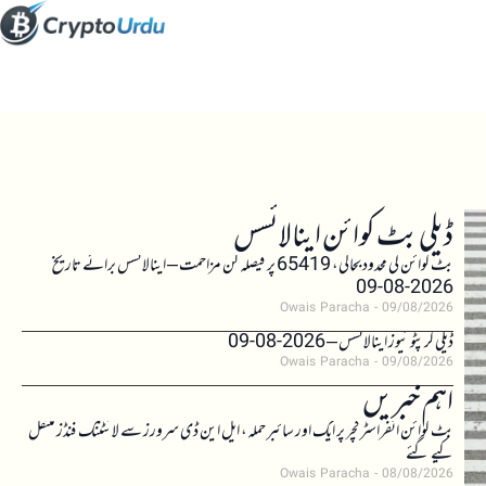
ڈیلی بٹ کوائن اینالائسس
بٹ کوائن کی محدود بحالی، 65419 پر فیصلہ کن مزاحمت – اینالائسس برائے تاریخ
2026-08-09
Owais Paracha
09/08/2026
ڈیلی کرپٹو نیوز اینالائسس – 2026-08-09
Owais Paracha
09/08/2026
اہم خبریں
بٹ کوائن انفراسٹرکچر پر ایک اور سائبر حملہ، ایل این ڈی سرورز سے لائٹننگ فنڈز منتقل
کیے گئے
Owais Paracha
08/08/2026