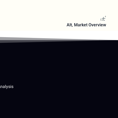
ٹیگز:
Alt
,
Market Overview
nalysis