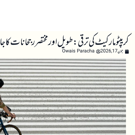
صفحہ اول
کرپٹو اینالائسس
تعلیم
اہم کرپٹو خبری
کریپٹو مارکیٹ کی ترقی: طویل اور مختصر رجحانات کا جا
جون 17, 2026
Owais Paracha