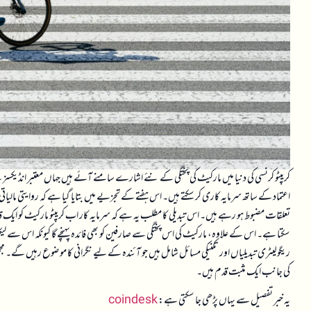
کریپٹو کرنسی کی دنیا میں مارکیٹ کی پختگی کے نئے اشارے سامنے آئے ہیں جہاں معتبر انڈیکسز
اعتماد کے ساتھ سرمایہ کاری کر سکتے ہیں۔ اس ہفتے کے تجزیے میں بتایا گیا ہے کہ روایتی م
تعلقات مضبوط ہو رہے ہیں۔ اس تبدیلی کا مطلب یہ ہے کہ سرمایہ کار اب کریپٹو مارکیٹ کو ایک قا
سکتا ہے۔ اس کے علاوہ، مارکیٹ کی اس پختگی سے صارفین کو بھی فائدہ پہنچے گا کیونکہ اس سے لیکو
ریگولیٹری تبدیلیاں اور تکنیکی مسائل شامل ہیں جو آئندہ کے لیے نگرانی کا موضوع رہیں گے۔ مجمو
کی جانب ایک مثبت قدم ہیں۔
یہ خبر تفصیل سے یہاں پڑھی جا سکتی ہے:
coindesk