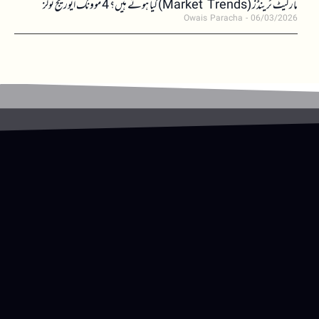
مارکیٹ ٹرینڈز (Market Trends) کیا ہوتے ہیں؟ 4 موونگ ایوریج ٹولز
Owais Paracha
06/03/2026