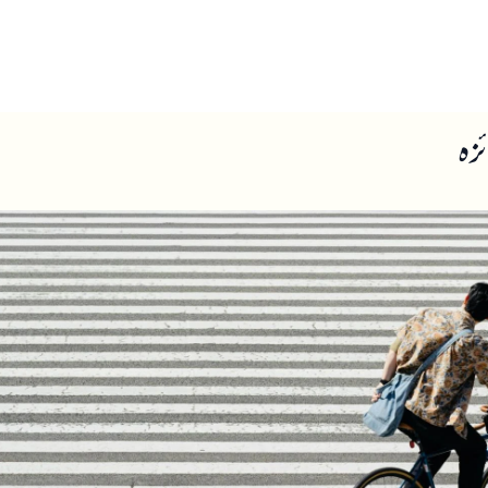
ں
ہمارے بارے میں
ئزہ