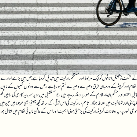
 نے مختلف ڈیجیٹل اثاثوں کو ایک مربوط اور مستحکم مارکیٹ میں تبدیل کر دیا ہے جس میں بڑے ادارے
الیاتی نظام اور کریپٹو کے درمیان فرق دھیرے دھیرے ختم ہو رہا ہے، جس سے دونوں شعبوں کے مابین
بل اعتماد اور منظم پلیٹ فارم کے طور پر دیکھ رہے ہیں، جو مستقبل میں مزید سرمایہ کاری کی راہیں ک
یڈیٹی اور شفافیت میں اضافہ ہوگا۔ تاہم، مارکیٹ کی اس ترقی کے ساتھ کچھ چیلنجز بھی موجود ہیں جن میں
عی طور پر، یہ رجحانات کریپٹو مارکیٹ کی بڑھتی ہوئی اہمیت اور اس کے عالمی مالیاتی نظام میں شامل ہ