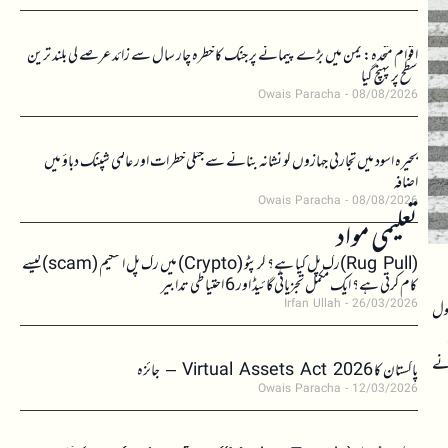
اقوام متحدہ: یمن میں بڑے پیمانے پر جنگ کا خطرہ چار سال سے زائد عرصے کی بلند ترین
سطح پر پہنچ گیا
Owais Paracha
08/08/2026
بحیرہ اسود میں تجارتی جہازوں کو نشانہ بنانے سے جنگی خطرات اور عالمی شپنگ دباؤ میں
اضافہ
Owais Paracha
08/08/2026
تعلیمی مواد
(Rug Pull)رگ پل کیا ہے؟ کرپٹو (Crypto) میں رگ پل اسکیم (scam)کیسے
کام کرتی ہے؟ ایک مکمل تجزیاتی گائیڈ اور 6 احتیاطی تدابیر
Irfan Ullah
26/03/2026
ھول
ونے
پاکستان کا Virtual Assets Act 2026 – جائزہ
Owais Paracha
12/03/2026