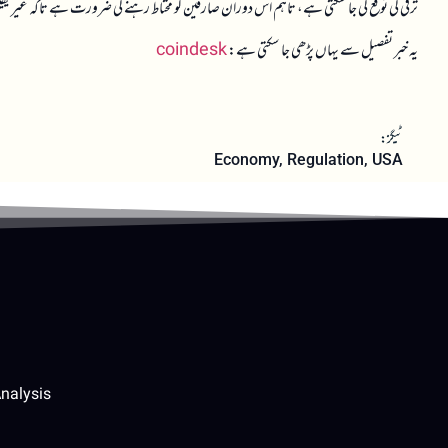
ترقی کی توقع کی جا سکتی ہے، تاہم اس دوران صارفین کو محتاط رہنے کی ضرورت ہے تاکہ غیر ی
یہ خبر تفصیل سے یہاں پڑھی جا سکتی ہے:
coindesk
ٹیگز:
Economy
,
Regulation
,
USA
nalysis