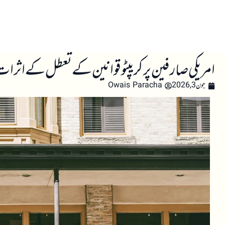
صفحہ اول
کرپٹو اینالائسس
تعلیم
اہم کرپٹو خبری
امریکی صارفین پر کریپٹو قوانین کے تعطل کے اثرا
جون 3, 2026
Owais Paracha