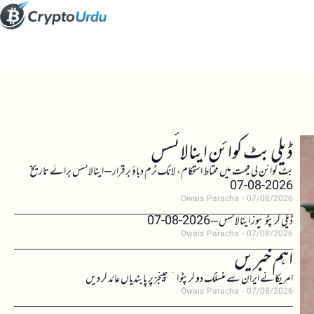
ڈیلی بٹ کوائن اینالائسس
بٹ کوائن کی قیمت میں محتاط استحکام، لانگ ٹرم دباؤ برقرار – اینالائسس برائے تاریخ
2026-08-07
Owais Paracha
07/08/2026
ڈیلی کرپٹو نیوز اینالائسس – 2026-08-07
Owais Paracha
07/08/2026
اہم خبریں
امریکا نے ایران سے منسلک دو کرپٹو ایکسچینجز پر پابندیاں عائد کر دیں
Owais Paracha
07/08/2026