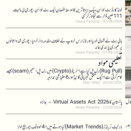
کولڈ کارڈ بٹ کوائن ہیک: متاثرین کا اوسط نقصان ایک بٹ کوائن، چوری کی مالیت
111 ملین ڈالر سے تجاوز کر گئی
Owais Paracha
07/08/2026
بائی بٹ نے شمالی کوریا اور لازارس گروپ کے خلاف مقدمہ دائر کر دیا، چوری شدہ اثاثوں
پر عبوری پابندی عائد
Owais Paracha
07/08/2026
تعلیمی مواد
(Rug Pull)رگ پل کیا ہے؟ کرپٹو (Crypto) میں رگ پل اسکیم (scam)کیسے
کام کرتی ہے؟ ایک مکمل تجزیاتی گائیڈ اور 6 احتیاطی تدابیر
Irfan Ullah
26/03/2026
حال
پاکستان کا Virtual Assets Act 2026 – جائزہ
Owais Paracha
12/03/2026
اور
مارکیٹ ٹرینڈز (Market Trends) کیا ہوتے ہیں؟ 4 موونگ ایوریج ٹولز