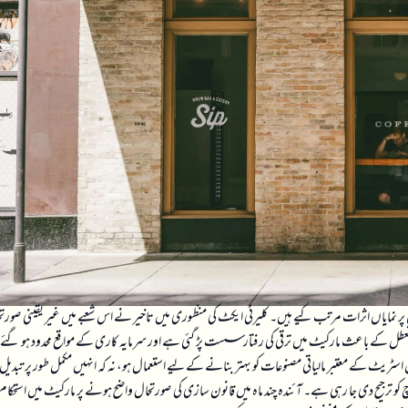
 پر نمایاں اثرات مرتب کیے ہیں۔ کلیرٹی ایکٹ کی منظوری میں تاخیر نے اس شعبے میں غیر یقینی صورت
تعطل کے باعث مارکیٹ میں ترقی کی رفتار سست پڑ گئی ہے اور سرمایہ کاری کے مواقع محدود ہو گئے
اسٹریٹ کے معتبر مالیاتی مصنوعات کو بہتر بنانے کے لیے استعمال ہو، نہ کہ انہیں مکمل طور پر تبدیل
کو ترجیح دی جا رہی ہے۔ آئندہ چند ماہ میں قانون سازی کی صورتحال واضح ہونے پر مارکیٹ میں استحکام 