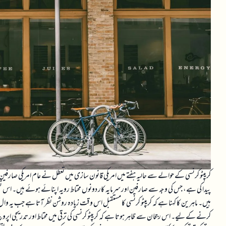
کریپٹو کرنسی کے حوالے سے حالیہ ہفتے میں امریکی قانون سازی میں تعطل نے عام امریکی صارفین
پیدا کی ہے، جس کی وجہ سے صارفین اور سرمایہ کار دونوں محتاط رویہ اپنائے ہوئے ہیں۔ اس 
ہیں۔ ماہرین کا کہنا ہے کہ کریپٹو کرنسی کا مستقبل اس وقت زیادہ روشن نظر آتا ہے جب یہ وال 
کرنے کے لیے۔ اس رجحان سے ظاہر ہوتا ہے کہ کریپٹو کرنسی کی ترقی میں محتاط اور تدریجی اپروچ 