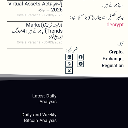
پاکستان کا Virtual Assets Act
بنے ہوئے ہیں۔
2026 – جائزہ
Owais Paracha
12/03/2026
یہ خبر تفصیل سے یہاں پڑھی جا سکتی ہے:
decrypt
مارکیٹ ٹرینڈز (Market
Trends) کیا ہوتے ہیں؟ 4 موونگ
ایوریج ٹولز
Owais Paracha
06/03/2026
ٹیگز:
شئیر کیجیے:
Crypto
,
Exchange
,
Regulation
Latest Daily
Analysis
Daily and Weekly
Bitcoin Analysis