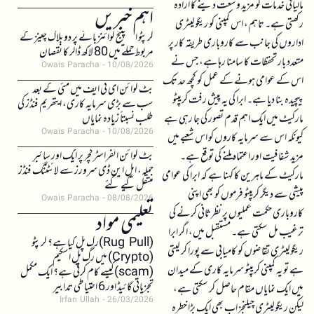
مالیاتی خدمات کو مزید وسعت دینے کا ارادہ
اہم خبریں
رکھتی ہے۔ تاہم، اس کمپنی کو ریگولیٹری
کرپٹو ایکسچینج کوائنز بائے پر دو بلاک چینز کے
اداروں کی جانب سے کاروباری طریقہ کار پر
مربوط حملے میں 80 لاکھ ڈالر کا نقصان
متعدد بار تحفظات کا سامنا رہا ہے، جس نے
Owais Paracha
10/08/2026
اس کے عوامی ہونے کے عمل کو کچھ حد تک
بٹ کوائن ای ٹی ایف میں مئی کے بعد
پیچیدہ بنا دیا ہے۔ ابرا کی یہ پیش رفت کریپٹو
سب سے بڑی سرمایہ کاری، ایتھریم فنڈز کی
مارکیٹ میں ایک اہم قدم تصور کی جا رہی ہے
طلب نسبتاً زیادہ نمایاں
Owais Paracha
10/08/2026
کیونکہ اس سے سرمایہ کاروں کو اس شعبے میں
بٹ کوائن انفراسٹرکچر پر ایک اور سائبر
مزید شفافیت اور اعتماد ملنے کی توقع ہے۔
حملہ، ایل این ڈی سرورز سے لائٹننگ فنڈز
مارکیٹ کے ماہرین کا کہنا ہے کہ ابرا کی عوامی
منتقل کیے گئے
پیشی سے دیگر کریپٹو فرموں کو بھی اپنی
Owais Paracha
08/08/2026
کاروباری حکمت عملیوں پر نظرثانی کرنے کی
تعلیمی مواد
ترغیب مل سکتی ہے۔ مستقبل میں، اگر ابرا
(Rug Pull)رگ پل کیا ہے؟ کرپٹو
ریگولیٹری تقاضوں کو کامیابی سے پورا کر لیتی
(Crypto) میں رگ پل اسکیم
ہے تو یہ کمپنی کریپٹو سرمایہ کاری کے میدان
(scam)کیسے کام کرتی ہے؟ ایک مکمل
تجزیاتی گائیڈ اور 6 احتیاطی تدابیر
میں ایک نمایاں مقام حاصل کر سکتی ہے،
Irfan Ullah
26/03/2026
لیکن ریگولیٹری چیلنجز اب بھی ایک بڑا خطرہ