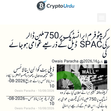
کریپٹو فرم ابرا نَسڈیک پر 750 ملین ڈالر
کی SPAC ڈیل کے ذریعے عوامی ہو جائے
گی
مارچ 16, 2026
Owais Paracha
ڈیلی بٹ کوائن اینالائسس
بٹکوائنکیمحدودبحالی،چھہزارچھسوبیستکرسائیکاامکان
– اینالائسس برائے تاریخ 2026-08-
10
Owais Paracha
10/08/2026
کریپٹو ویلتھ مینیجر ابرا نے اعلان کیا ہے کہ وہ
ڈیلی کرپٹو نیوز اینالائسس – 2026-08-
نَسڈیک پر 750 ملین ڈالر کی قیمت پر عوامی ہو
10
جائے گی۔ اس اقدام کے ذریعے ابرا اپنی
Owais Paracha
10/08/2026