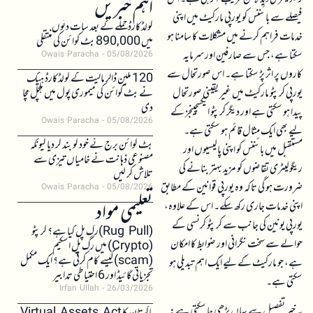
اہم خبریں
فیصلے سے بائننس کو یورپی مارکیٹ میں اپنی
کولڈکارڈ حملے کے بعد سات دنوں
خدمات فراہم کرنے میں مشکلات کا سامنا ہو
میں 890,000 بٹ کوائن کی منتقلی
سکتا ہے، جس سے صارفین اور سرمایہ
Owais Paracha
05/08/2026
کاروں پر اثر پڑ سکتا ہے۔ اس صورتحال سے
120 ملین ڈالر مالیت کے کولڈکارڈ ہیک
یورپی کرپٹو مارکیٹ میں غیر یقینی صورتحال
نے بٹ کوائن کی میموری پول میں ہلچل مچا
دی
پیدا ہو سکتی ہے اور دیگر کرپٹو ایکسچینجز کے
Owais Paracha
05/08/2026
لیے بھی ایک مثال قائم ہو سکتی ہے۔
بٹ کوائن برج نے خود کو بند کر دیا کیونکہ
مستقبل میں بائننس کو اپنی پالیسیوں اور
مصنوعی ذہانت نے خامیاں تیزی سے
ریگولیٹری تقاضوں کو مزید بہتر بنانے کی
تلاش کر لیں
ضرورت ہو گی تاکہ وہ یورپی قوانین کے مطابق
Owais Paracha
05/08/2026
تعلیمی مواد
اپنی خدمات جاری رکھ سکے۔ اس کے علاوہ،
یورپی یونین کی جانب سے کرپٹو کرنسی کے
(Rug Pull)رگ پل کیا ہے؟ کرپٹو
حوالے سے سخت نگرانی اور ضوابط کا امکان
(Crypto) میں رگ پل اسکیم
(scam)کیسے کام کرتی ہے؟ ایک مکمل
ہے، جو مارکیٹ کے لیے ایک اہم تبدیلی ہو
تجزیاتی گائیڈ اور 6 احتیاطی تدابیر
سکتی ہے۔
Irfan Ullah
26/03/2026
یہ خبر تفصیل سے یہاں پڑھی جا سکتی ہے: