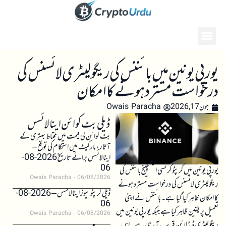
یورپی یونین میں بائننس کی ریگولیٹری لائسنس کی
درخواست مسترد ہونے کا امکان
جون 17, 2026
Owais Paracha
ڈیلی بٹ کوائن اینالائسس
بٹ کوائن کی قیمت میں محتاط بہتری کے
آثار، مارکیٹ میں استحکام کی توقع –
اینالائسس برائے تاریخ 2026-08-
06
یورپی یونین میں کرپٹو کرنسی ایکسچینج بائننس کی
Owais Paracha
06/08/2026
ریگولیٹری لائسنس کی درخواست مسترد ہونے
ڈیلی کرپٹو نیوز اینالائسس – 2026-08-
کا امکان ظاہر کیا گیا ہے۔ بائننس نے اپنی
06
تعمیل پر یقین ظاہر کیا ہے جبکہ یورپی یونین میں
Owais Paracha
06/08/2026
ریگولیٹری ڈیڈ لائن قریب آ رہی ہے۔ اس