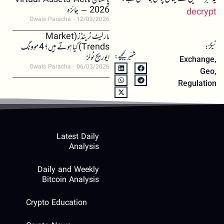
پاکستان کا Virtual Assets Act
2026 – جائزہ
decrypt
Owais Paracha
12/03/2026
مارکیٹ ٹرینڈز (Market
Trends) کیا ہوتے ہیں؟ 4 موونگ
ٹیگز:
شئیر کیجیے:
ایوریج ٹولز
Exchange
,
Owais Paracha
06/03/2026
Geo
,
Regulation
Latest Daily
Analysis
Daily and Weekly
Bitcoin Analysis
Crypto Education