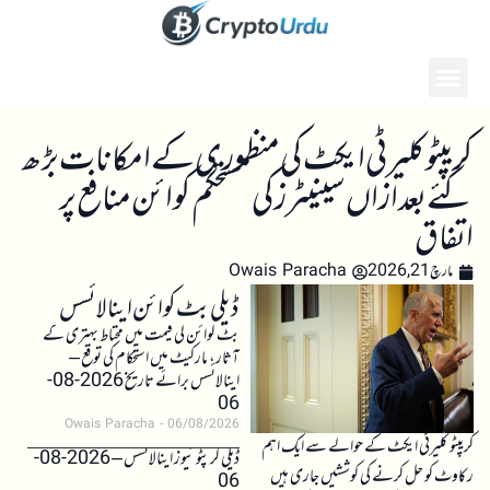
کریپٹو کلیرٹی ایکٹ کی منظوری کے امکانات بڑھ
گئے بعد ازاں سینیٹرز کی مستحکم کوائن منافع پر
اتفاق
مارچ 21, 2026
Owais Paracha
ڈیلی بٹ کوائن اینالائسس
بٹ کوائن کی قیمت میں محتاط بہتری کے
آثار، مارکیٹ میں استحکام کی توقع –
اینالائسس برائے تاریخ 2026-08-
06
Owais Paracha
06/08/2026
کریپٹو کلیرٹی ایکٹ کے حوالے سے ایک اہم
ڈیلی کرپٹو نیوز اینالائسس – 2026-08-
رکاوٹ کو حل کرنے کی کوششیں جاری ہیں
06