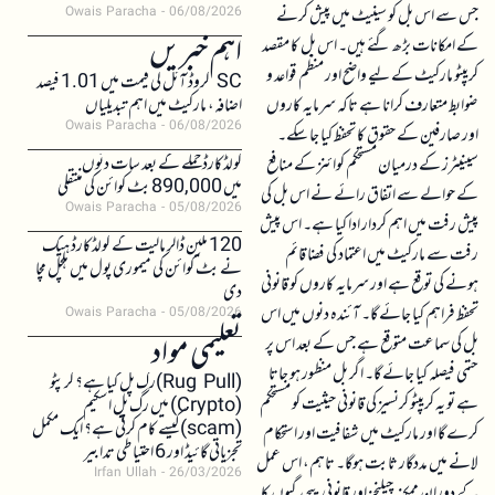
جس سے اس بل کو سینیٹ میں پیش کرنے
Owais Paracha
06/08/2026
اہم خبریں
کے امکانات بڑھ گئے ہیں۔ اس بل کا مقصد
کریپٹو مارکیٹ کے لیے واضح اور منظم قواعد و
SC کروڈ آئل کی قیمت میں 1.01 فیصد
ضوابط متعارف کرانا ہے تاکہ سرمایہ کاروں
اضافہ، مارکیٹ میں اہم تبدیلیاں
Owais Paracha
06/08/2026
اور صارفین کے حقوق کا تحفظ کیا جا سکے۔
کولڈکارڈ حملے کے بعد سات دنوں
سینیٹرز کے درمیان مستحکم کوائنز کے منافع
میں 890,000 بٹ کوائن کی منتقلی
کے حوالے سے اتفاق رائے نے اس بل کی
Owais Paracha
05/08/2026
پیش رفت میں اہم کردار ادا کیا ہے۔ اس پیش
120 ملین ڈالر مالیت کے کولڈکارڈ ہیک
رفت سے مارکیٹ میں اعتماد کی فضا قائم
نے بٹ کوائن کی میموری پول میں ہلچل مچا
ہونے کی توقع ہے اور سرمایہ کاروں کو قانونی
دی
تحفظ فراہم کیا جائے گا۔ آئندہ دنوں میں اس
Owais Paracha
05/08/2026
تعلیمی مواد
بل کی سماعت متوقع ہے جس کے بعد اس پر
حتمی فیصلہ کیا جائے گا۔ اگر بل منظور ہو جاتا
(Rug Pull)رگ پل کیا ہے؟ کرپٹو
ہے تو یہ کریپٹو کرنسیز کی قانونی حیثیت کو مستحکم
(Crypto) میں رگ پل اسکیم
(scam)کیسے کام کرتی ہے؟ ایک مکمل
کرے گا اور مارکیٹ میں شفافیت اور استحکام
تجزیاتی گائیڈ اور 6 احتیاطی تدابیر
لانے میں مددگار ثابت ہوگا۔ تاہم، اس عمل
Irfan Ullah
26/03/2026
کے دوران ممکنہ چیلنجز اور قانونی پیچیدگیوں کا