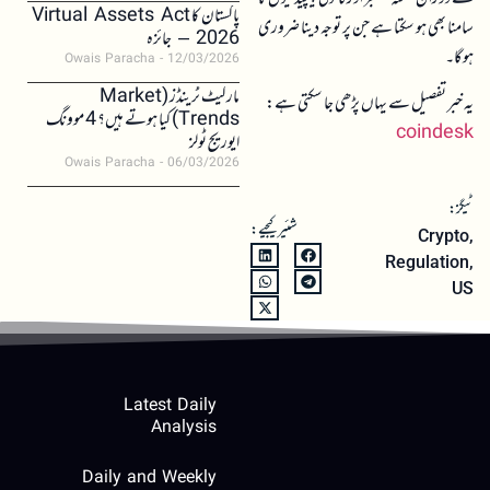
پاکستان کا Virtual Assets Act
سامنا بھی ہو سکتا ہے جن پر توجہ دینا ضروری
2026 – جائزہ
ہو گا۔
Owais Paracha
12/03/2026
مارکیٹ ٹرینڈز (Market
یہ خبر تفصیل سے یہاں پڑھی جا سکتی ہے:
Trends) کیا ہوتے ہیں؟ 4 موونگ
coindesk
ایوریج ٹولز
Owais Paracha
06/03/2026
ٹیگز:
شئیر کیجیے:
Crypto
,
Regulation
,
US
Latest Daily
Analysis
Daily and Weekly