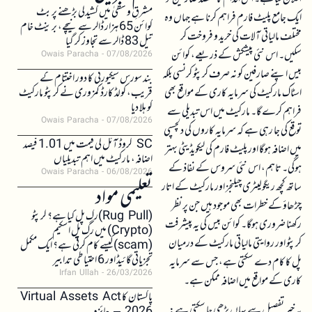
مشرقِ وسطیٰ میں کشیدگی بڑھنے پر بٹ
ایک جامع پلیٹ فارم فراہم کرنا ہے جہاں وہ
کوائن 65 ہزار ڈالر سے نیچے، برینٹ خام
مختلف مالیاتی آلات کی خرید و فروخت کر
تیل 83 ڈالر سے تجاوز کر گیا
سکیں۔ اس نئی پیشکش کے ذریعے، کوائن
Owais Paracha
07/08/2026
بیس اپنے صارفین کو نہ صرف کرپٹو کرنسی بلکہ
بند سورس سیکیورٹی کا دور اختتام کے
اسٹاک مارکیٹ کی سرمایہ کاری کے مواقع بھی
قریب، کولڈ کارڈ کمزوری نے کرپٹو مارکیٹ
کو ہلا دیا
فراہم کرے گا۔ مارکیٹ میں اس تبدیلی سے
Owais Paracha
07/08/2026
توقع کی جا رہی ہے کہ سرمایہ کاروں کی دلچسپی
SC کروڈ آئل کی قیمت میں 1.01 فیصد
میں اضافہ ہوگا اور پلیٹ فارم کی لیکویڈیٹی بہتر
اضافہ، مارکیٹ میں اہم تبدیلیاں
ہوگی۔ تاہم، اس نئی سروس کے نفاذ کے
Owais Paracha
06/08/2026
ساتھ کچھ ریگولیٹری چیلنجز اور مارکیٹ کے اتار
تعلیمی مواد
چڑھاؤ کے خطرات بھی موجود ہیں جن پر نظر
(Rug Pull)رگ پل کیا ہے؟ کرپٹو
رکھنا ضروری ہوگا۔ کوائن بیس کی یہ پیشرفت
(Crypto) میں رگ پل اسکیم
کرپٹو اور روایتی مالیاتی مارکیٹ کے درمیان
(scam)کیسے کام کرتی ہے؟ ایک مکمل
تجزیاتی گائیڈ اور 6 احتیاطی تدابیر
پل کا کام دے سکتی ہے، جس سے سرمایہ
Irfan Ullah
26/03/2026
کاری کے مواقع میں اضافہ ممکن ہے۔
پاکستان کا Virtual Assets Act
یہ خبر تفصیل سے یہاں پڑھی جا سکتی ہے: