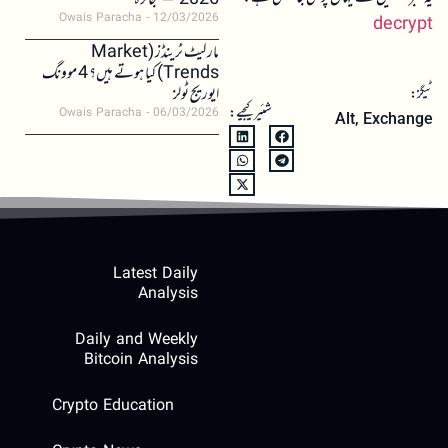
2026 – جائزہ
Owais Paracha
12/03/2026
decrypt
مارکیٹ ٹرینڈز (Market
Trends) کیا ہوتے ہیں؟ 4 موونگ
ایوریج ٹولز
ٹیگز:
شئیر کیجیے:
Owais Paracha
06/03/2026
Alt
,
Exchange
Latest Daily
Analysis
Daily and Weekly
Bitcoin Analysis
Crypto Education