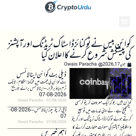
کوائن بیس نے ٹوکنائزڈ اسٹاک ٹریڈنگ اور آپشنز
کی پیشکش شروع کرنے کا اعلان کیا
جون 17, 2026
Owais Paracha
ڈیلی بٹ کوائن اینالائسس
بٹ کوائن کی قیمت میں محتاط استحکام، لانگ
ٹرم دباؤ برقرار – اینالائسس برائے تاریخ
2026-08-07
Owais Paracha
07/08/2026
کوائن بیس، جو کہ ایک معروف کرپٹو کرنسی
ڈیلی کرپٹو نیوز اینالائسس – 2026-08-
ایکسچینج ہے، نے اپنی خدمات میں توسیع
07
کرتے ہوئے ٹوکنائزڈ اسٹاک ٹریڈنگ اور کرپٹو
Owais Paracha
07/08/2026
و ایکویٹیز آپشنز کی سہولت متعارف کرانے کا
اہم خبریں
اعلان کیا ہے۔ اس اقدام کا مقصد صارفین کو