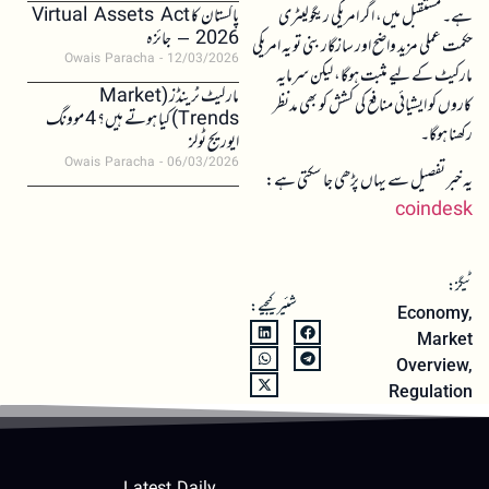
پاکستان کا Virtual Assets Act
ہے۔ مستقبل میں، اگر امریکی ریگولیٹری
2026 – جائزہ
حکمت عملی مزید واضح اور سازگار بنی تو یہ امریکی
Owais Paracha
12/03/2026
مارکیٹ کے لیے مثبت ہوگا، لیکن سرمایہ
مارکیٹ ٹرینڈز (Market
کاروں کو ایشیائی منافع کی کشش کو بھی مدنظر
Trends) کیا ہوتے ہیں؟ 4 موونگ
رکھنا ہوگا۔
ایوریج ٹولز
Owais Paracha
06/03/2026
یہ خبر تفصیل سے یہاں پڑھی جا سکتی ہے:
coindesk
ٹیگز:
شئیر کیجیے:
Economy
,
Market
Overview
,
Regulation