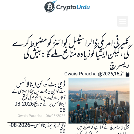
کلیرٹی امریکی ڈالر اسٹیبل کوائنز کو مضبوط کرے
گی، لیکن ایشیا کو زیادہ منافع ملے گا: ہیش کی
ریسرچ
مئی 15, 2026
Owais Paracha
ڈیلی بٹ کوائن اینالائسس
بٹ کوائن کی قیمت میں محتاط بہتری کے
آثار، مارکیٹ میں استحکام کی توقع –
اینالائسس برائے تاریخ 2026-08-
06
Owais Paracha
06/08/2026
ڈیلی کرپٹو نیوز اینالائسس – 2026-08-
ہیش کی ریسرچ نے کہا ہے کہ امریکہ میں
06