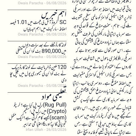
ریگولیٹری وضاحت سے کرپٹو کرنسی کی ادارہ
Owais Paracha
06/08/2026
جاتی قبولیت میں اضافہ ہو سکتا ہے اور امریکی
اہم خبریں
ڈالر پر مبنی اسٹیبل کوائنز کو عالمی سطح پر تقویت
SC کروڈ آئل کی قیمت میں 1.01 فیصد
ملے گی۔ تاہم، سخت منافع کے قواعد کی وجہ
اضافہ، مارکیٹ میں اہم تبدیلیاں
سے سرمایہ ایشیائی مارکیٹوں کی طرف منتقل ہو
Owais Paracha
06/08/2026
سکتا ہے جہاں زیادہ منافع کی پیشکش کی جاتی
کولڈکارڈ حملے کے بعد سات دنوں
ہے۔ اس صورتحال سے ظاہر ہوتا ہے کہ
میں 890,000 بٹ کوائن کی منتقلی
Owais Paracha
05/08/2026
امریکی ریگولیٹری ماحول میں شفافیت سرمایہ
کاروں کے اعتماد کو بڑھانے میں مدد دے گی،
120 ملین ڈالر مالیت کے کولڈکارڈ ہیک
نے بٹ کوائن کی میموری پول میں ہلچل مچا
جس سے امریکی ڈالر اسٹیبل کوائنز کی مقبولیت
دی
میں اضافہ متوقع ہے۔ دوسری جانب، ایشیا
Owais Paracha
05/08/2026
کی مارکیٹیں اپنی زیادہ منافع بخش پیشکشوں کی
تعلیمی مواد
وجہ سے سرمایہ کاری کے لیے ایک پرکشش
(Rug Pull)رگ پل کیا ہے؟ کرپٹو
متبادل کے طور پر ابھر رہی ہیں۔ اس رجحان
(Crypto) میں رگ پل اسکیم
کے نتیجے میں عالمی کرپٹو مارکیٹ میں سرمایہ
(scam)کیسے کام کرتی ہے؟ ایک مکمل
کاری کے بہاؤ میں تبدیلی آ سکتی ہے، جس
تجزیاتی گائیڈ اور 6 احتیاطی تدابیر
Irfan Ullah
26/03/2026
سے ایشیا کے مالیاتی شعبے کو فائدہ پہنچ سکتا