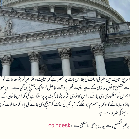
امریکی سینیٹ میں کلیرٹی ایکٹ کی بقا اس بات پر منحصر ہے کہ سینیٹ دیگر غیر کرپٹو معاملات
سے متعلق قانون سازی کے لیے سینیٹ فلور پر وقت حاصل کرنا ایک چیلنج بن گیا ہے۔ اس صورتحا
اہم بل کو منظوری دی جا سکے۔ اس کا فوری اثر کرپٹو مارکیٹ پر پڑ سکتا ہے کیونکہ اس قانون کے
جائزہ لیا جائے گا تاکہ یہ معلوم ہو سکے کہ آیا کلیرٹی ایکٹ کو ترجیح دی جائے گی یا دیگر معاملات 
رہنے کی ضرورت ہے۔
یہ خبر تفصیل سے یہاں پڑھی جا سکتی ہے:
coindesk