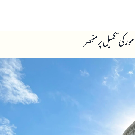
ں
ہمارے بارے میں
ور کی تکمیل پر منحصر