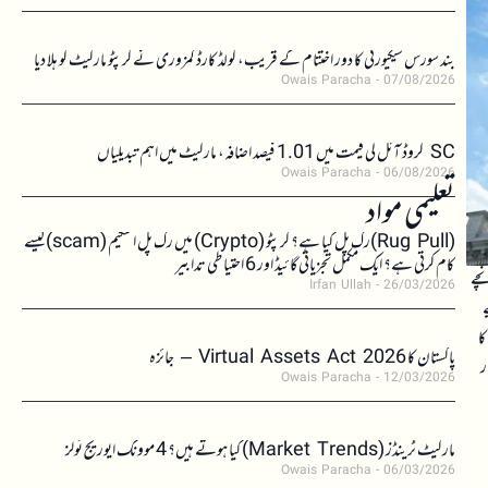
بند سورس سیکیورٹی کا دور اختتام کے قریب، کولڈ کارڈ کمزوری نے کرپٹو مارکیٹ کو ہلا دیا
Owais Paracha
07/08/2026
SC کروڈ آئل کی قیمت میں 1.01 فیصد اضافہ، مارکیٹ میں اہم تبدیلیاں
Owais Paracha
06/08/2026
تعلیمی مواد
(Rug Pull)رگ پل کیا ہے؟ کرپٹو (Crypto) میں رگ پل اسکیم (scam)کیسے
کام کرتی ہے؟ ایک مکمل تجزیاتی گائیڈ اور 6 احتیاطی تدابیر
نچے
Irfan Ullah
26/03/2026
ے
ا
پاکستان کا Virtual Assets Act 2026 – جائزہ
ر
Owais Paracha
12/03/2026
مارکیٹ ٹرینڈز (Market Trends) کیا ہوتے ہیں؟ 4 موونگ ایوریج ٹولز
Owais Paracha
06/03/2026