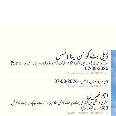
ڈیلی بٹ کوائن اینالائسس
بٹ کوائن کی قیمت میں محتاط استحکام، لانگ ٹرم دباؤ برقرار – اینالائسس برائے تاریخ
2026-08-07
Owais Paracha
07/08/2026
ڈیلی کرپٹو نیوز اینالائسس – 2026-08-07
Owais Paracha
07/08/2026
اہم خبریں
مشرقِ وسطیٰ میں کشیدگی بڑھنے پر بٹ کوائن 65 ہزار ڈالر سے نیچے، برینٹ خام تیل
83 ڈالر سے تجاوز کر گیا
Owais Paracha
07/08/2026