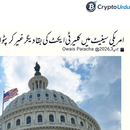
صفحہ اول
کرپٹو اینالائسس
تعلیم
اہم کرپٹو خبری
امریکی سینیٹ میں کلیرٹی ایکٹ کی بقا دیگر غیر کرپٹو ام
جون 3, 2026
Owais Paracha