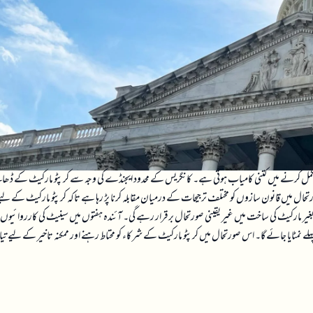
 کو مکمل کرنے میں کتنی کامیاب ہوتی ہے۔ کانگریس کے محدود ایجنڈے کی وجہ سے کرپٹو مارکیٹ کے ڈھا
ل میں قانون سازوں کو مختلف ترجیحات کے درمیان مقابلہ کرنا پڑ رہا ہے تاکہ کرپٹو مارکیٹ کے لی
 بغیر مارکیٹ کی ساخت میں غیر یقینی صورتحال برقرار رہے گی۔ آئندہ ہفتوں میں سینیٹ کی کارروائیوں ک
کو پہلے نمٹایا جائے گا۔ اس صورتحال میں کرپٹو مارکیٹ کے شرکاء کو محتاط رہنے اور ممکنہ تاخیر کے لیے تیا