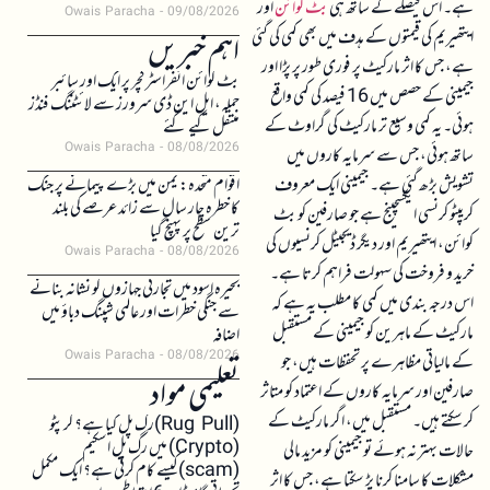
ہے۔ اس فیصلے کے ساتھ ہی
بٹ کوائن
اور
Owais Paracha
09/08/2026
ایتھیریم کی قیمتوں کے ہدف میں بھی کمی کی گئی
اہم خبریں
ہے، جس کا اثر مارکیٹ پر فوری طور پر پڑا اور
بٹ کوائن انفراسٹرکچر پر ایک اور سائبر
جیمینی کے حصص میں 16 فیصد کی کمی واقع
حملہ، ایل این ڈی سرورز سے لائٹننگ فنڈز
ہوئی۔ یہ کمی وسیع تر مارکیٹ کی گراوٹ کے
منتقل کیے گئے
Owais Paracha
08/08/2026
ساتھ ہوئی، جس سے سرمایہ کاروں میں
تشویش بڑھ گئی ہے۔ جیمینی ایک معروف
اقوام متحدہ: یمن میں بڑے پیمانے پر جنگ
کا خطرہ چار سال سے زائد عرصے کی بلند
کریپٹو کرنسی ایکسچینج ہے جو صارفین کو بٹ
ترین سطح پر پہنچ گیا
کوائن، ایتھیریم اور دیگر ڈیجیٹل کرنسیوں کی
Owais Paracha
08/08/2026
خرید و فروخت کی سہولت فراہم کرتا ہے۔
بحیرہ اسود میں تجارتی جہازوں کو نشانہ بنانے
اس درجہ بندی میں کمی کا مطلب یہ ہے کہ
سے جنگی خطرات اور عالمی شپنگ دباؤ میں
مارکیٹ کے ماہرین کو جیمینی کے مستقبل
اضافہ
Owais Paracha
08/08/2026
کے مالیاتی مظاہرے پر تحفظات ہیں، جو
تعلیمی مواد
صارفین اور سرمایہ کاروں کے اعتماد کو متاثر
کر سکتے ہیں۔ مستقبل میں، اگر مارکیٹ کے
(Rug Pull)رگ پل کیا ہے؟ کرپٹو
(Crypto) میں رگ پل اسکیم
حالات بہتر نہ ہوئے تو جیمینی کو مزید مالی
(scam)کیسے کام کرتی ہے؟ ایک مکمل
مشکلات کا سامنا کرنا پڑ سکتا ہے، جس کا اثر