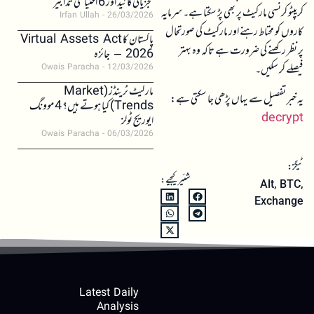
تجزیاتی گائیڈ اور 6 احتیاطی تدابیر
کریپٹو کرنسی مارکیٹ پر بھی پڑ سکتا ہے۔ سرمایہ
Irfan Ullah
26/03/2026
کاروں کو محتاط رہنے اور مارکیٹ کی صورتحال
پاکستان کا Virtual Assets Act
پر نظر رکھنے کی ضرورت ہے تاکہ وہ بہتر
2026 – جائزہ
فیصلے کر سکیں۔
Owais Paracha
12/03/2026
مارکیٹ ٹرینڈز (Market
یہ خبر تفصیل سے یہاں پڑھی جا سکتی ہے:
Trends) کیا ہوتے ہیں؟ 4 موونگ
decrypt
ایوریج ٹولز
Owais Paracha
06/03/2026
ٹیگز:
شئیر کیجیے:
Alt
,
BTC
,
Exchange
Latest Daily
Analysis