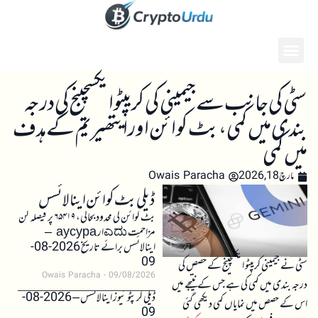
سٹی کی جانب سے جیمینی کی کریپٹو ایکسچینج کی درجہ
بندی میں کمی، بٹ کوائن اور ایتھیریم کے ہدف
میں کمی
مارچ 18, 2026
Owais Paracha
ڈیلی بٹ کوائن اینالائسس
بٹ کوائن کی محدود بحالی، ۶۵۴۱۹ پر فیصلہ کن
مزاحمت ಎದುار аусура –
اینالائسس برائے تاریخ 2026-08-
09
سٹی نے جیمینی کریپٹو ایکسچینج کے حصص کی
Owais Paracha
09/08/2026
درجہ بندی میں کمی کی ہے جس کے نتیجے میں
ڈیلی کرپٹو نیوز اینالائسس – 2026-08-
اس کے حصص میں نمایاں کمی دیکھی گئی
09