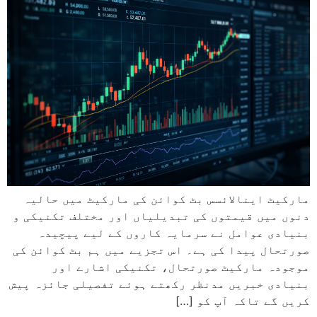
مارکیٹ اینالائسس بٹ کوائن کی مارکیٹ میں حالیہ
دنوں میں قیمتوں کی تبدیلیاں اور مختلف تکنیکی و
بنیادی عوامل نے سرمایہ کاروں کے لیے پیچیدہ
صورتحال پیدا کی ہے۔ اس تجزیے میں ہم بٹ کوائن کی
موجودہ مارکیٹ صورتحال، تکنیکی اشارے اور
بنیادی خبریں مدنظر رکھتے ہوئے تفصیلی جائزہ پیش
کریں گے تاکہ آپ کو […]