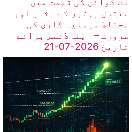
بٹ کوائن کی قیمت میں
معتدل بہتری کے آثار اور
محتاط سرمایہ کاری کی
ضرورت – اینالائسس برائے
تاریخ 2026-07-21