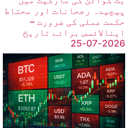
پیچیدہ رجحانات اور محتاط
حکمت عملی کی ضرورت –
اینالائسس برائے تاریخ
2026-07-25