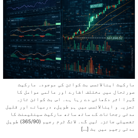
مارکیٹ اینالائسس بٹ کوائن کی موجودہ مارکیٹ
صورتحال میں مختلف اشارے اور عالمی عوامل کا
گہرا اثر دکھائی دے رہا ہے۔ اس بٹ کوائن تازہ
تجزیہ و اینالائسس میں ہم طویل، درمیانے اور قلیل
مدتی رجحانات کے ساتھ ساتھ مارکیٹ سینٹیمنٹ کا
تفصیلی جائزہ لیں گے۔ لانگ ٹرم رجیم (365/90) طویل
مدتی رجیم میں بٹ […]