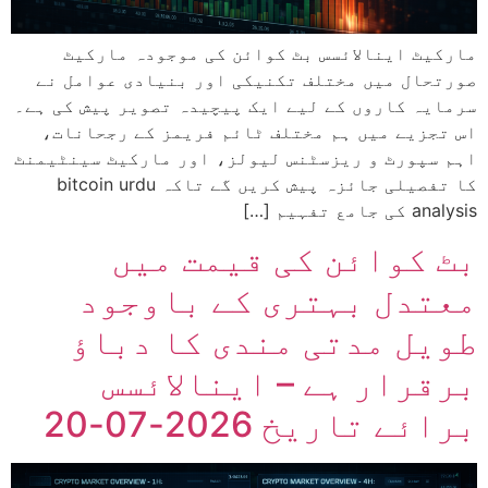
مارکیٹ اینالائسس بٹ کوائن کی موجودہ مارکیٹ
صورتحال میں مختلف تکنیکی اور بنیادی عوامل نے
سرمایہ کاروں کے لیے ایک پیچیدہ تصویر پیش کی ہے۔
اس تجزیے میں ہم مختلف ٹائم فریمز کے رجحانات،
اہم سپورٹ و ریزسٹنس لیولز، اور مارکیٹ سینٹیمنٹ
کا تفصیلی جائزہ پیش کریں گے تاکہ bitcoin urdu
analysis کی جامع تفہیم […]
بٹ کوائن کی قیمت میں
معتدل بہتری کے باوجود
طویل مدتی مندی کا دباؤ
برقرار ہے – اینالائسس
برائے تاریخ 2026-07-20