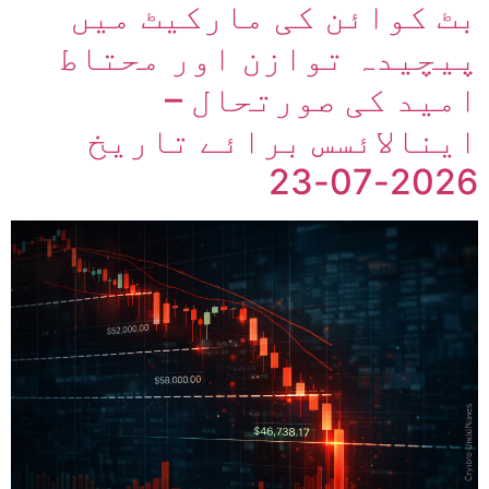
بٹ کوائن کی مارکیٹ میں
پیچیدہ توازن اور محتاط
امید کی صورتحال –
اینالائسس برائے تاریخ
2026-07-23