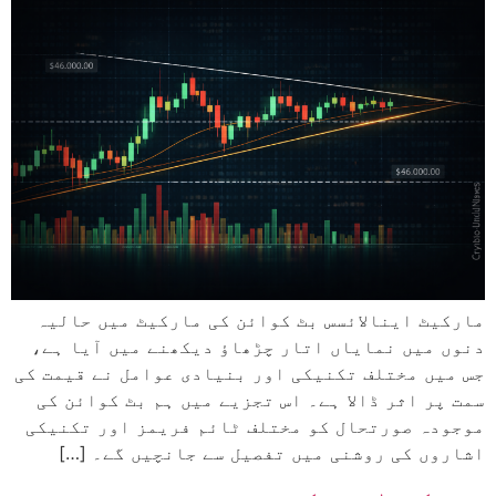
مارکیٹ اینالائسس بٹ کوائن کی مارکیٹ میں حالیہ
دنوں میں نمایاں اتار چڑھاؤ دیکھنے میں آیا ہے،
جس میں مختلف تکنیکی اور بنیادی عوامل نے قیمت کی
سمت پر اثر ڈالا ہے۔ اس تجزیے میں ہم بٹ کوائن کی
موجودہ صورتحال کو مختلف ٹائم فریمز اور تکنیکی
اشاروں کی روشنی میں تفصیل سے جانچیں گے۔ […]