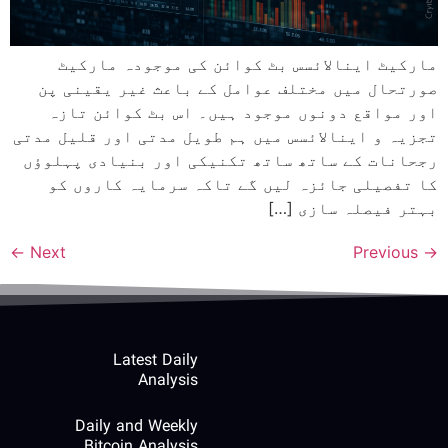
مارکیٹ اینالائسس بٹ کوائن کی موجودہ مارکیٹ
صورتحال میں مختلف عوامل کے باعث غیر یقینی پن
اور مواقع دونوں موجود ہیں۔ اس بٹ کوائن تازہ
تجزیہ و اینالائسس میں ہم طویل مدتی اور قلیل مدتی
رجحانات کے ساتھ ساتھ تکنیکی اور بنیادی پہلوؤں
کا تفصیلی جائزہ لیں گے تاکہ سرمایہ کاروں کو
بہتر فیصلہ سازی […]
←
Next
Previous
→
Latest Daily
Analysis
Daily and Weekly
Bitcoin Analysis