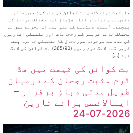
مارکیٹ اینالائسس بٹ کوائن کی مارکیٹ میں حالیہ
دنوں میں نمایاں اتار چڑھاؤ اور مختلف عوامل کی
پیچیدہ آمیزش دیکھنے کو ملی ہے۔ اس تجزیے میں ہم
مختلف ٹائم فریمز کے رجحانات اور تکنیکی اشاریوں
کی مدد سے موجودہ صورتحال کا تفصیلی جائزہ پیش
کریں گے۔ لانگ ٹرم رجیم (365/90) بٹ کوائن کی لانگ
ٹرم […]
بٹ کوائن کی قیمت میں مڈ
ٹرم مثبت رجحان کے درمیان
طویل مدتی دباؤ برقرار –
اینالائسس برائے تاریخ
2026-07-24