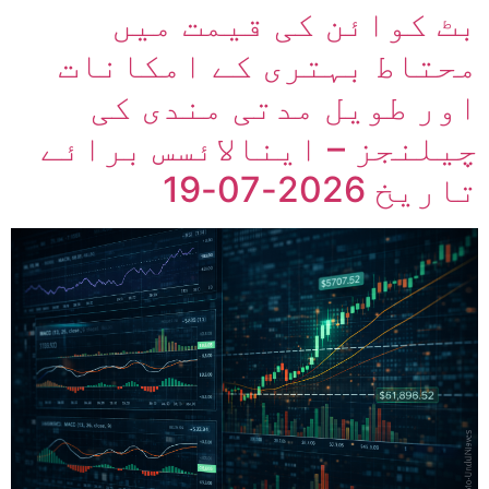
بٹ کوائن کی قیمت میں
محتاط بہتری کے امکانات
اور طویل مدتی مندی کی
چیلنجز – اینالائسس برائے
تاریخ 2026-07-19