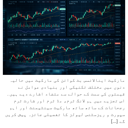
مارکیٹ اینالائسس بٹ کوائن کی مارکیٹ میں حالیہ
دنوں میں مختلف تکنیکی اور بنیادی عوامل نے
قیمتوں کی سمت کے حوالے سے متضاد اشارے دیے ہیں۔
اس تجزیے میں ہم لانگ ٹرم، مڈ ٹرم اور شارٹ ٹرم
رجحانات کے ساتھ ساتھ مارکیٹ سینٹیمنٹ اور اہم
سپورٹ و ریزسٹنس لیولز کا تفصیلی جائزہ پیش کریں
گے […]