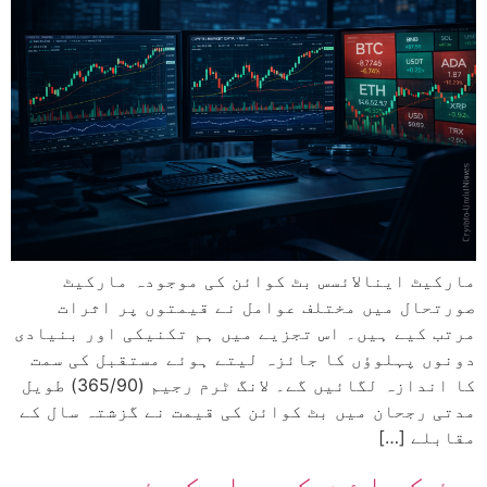
مارکیٹ اینالائسس بٹ کوائن کی موجودہ مارکیٹ
صورتحال میں مختلف عوامل نے قیمتوں پر اثرات
مرتب کیے ہیں۔ اس تجزیے میں ہم تکنیکی اور بنیادی
دونوں پہلوؤں کا جائزہ لیتے ہوئے مستقبل کی سمت
کا اندازہ لگائیں گے۔ لانگ ٹرم رجیم (365/90) طویل
مدتی رجحان میں بٹ کوائن کی قیمت نے گزشتہ سال کے
مقابلے […]
بٹ کوائن کی مارکیٹ میں