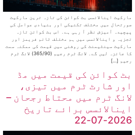
مارکیٹ اینالائسس بٹ کوائن کی تازہ ترین مارکیٹ
صورتحال میں مختلف تکنیکی اور بنیادی عوامل کی
پیچیدہ آمیزش نظر آ رہی ہے۔ اس بٹ کوائن تازہ
تجزیہ و اینالائسس میں ہم مختلف ٹائم فریمز اور
مارکیٹ سینٹیمنٹ کی روشنی میں قیمت کی ممکنہ سمت
کا جائزہ لیں گے۔ لانگ ٹرم رجیم (365/90) لانگ ٹرم
رجیم […]
بٹ کوائن کی قیمت میں مڈ
اور شارٹ ٹرم میں تیزی،
لانگ ٹرم میں محتاط رجحان –
اینالائسس برائے تاریخ
2026-07-22