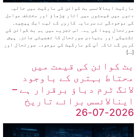
مارکیٹ اینالائسس بٹ کوائن کی مارکیٹ میں حالیہ
دنوں میں قیمتوں میں اتار چڑھاؤ اور مختلف عوامل
کی موجودگی نے سرمایہ کاروں کے لیے ایک پیچیدہ
صورتحال پیدا کی ہے۔ اس تجزیے میں ہم بٹ کوائن کی
تکنیکی اور بنیادی صورتحال کا تفصیلی جائزہ پیش
کریں گے تاکہ آپ کو مارکیٹ کی موجودہ صورتحال اور
[…]
بٹ کوائن کی قیمت میں
محتاط بہتری کے باوجود
لانگ ٹرم دباؤ برقرار ہے –
اینالائسس برائے تاریخ
2026-07-26