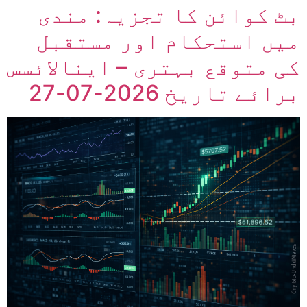
بٹ کوائن کا تجزیہ: مندی
میں استحکام اور مستقبل
کی متوقع بہتری – اینالائسس
برائے تاریخ 2026-07-27