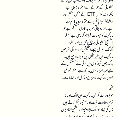
دیتی ہیں: کوانٹم پروف والٹ اپ گریڈز نے
سیکورٹی کے حوالے سے اعتماد بڑھایا ہے،
جبکہ بٹ کوائن ETF کے مکس سگنلز اور
ریگولیٹری اپڈیٹس نے محتاط رویہ قائم رکھا
ہے۔ ادارہ جاتی سرمایہ کاری مستحکم ہے جو
مارکیٹ کو سپورٹ فراہم کر رہی ہے، مگر
ایکسچینج سیکیورٹی بریچ کی خبریں اور میکرو
اکنامک عوامل جیسے انفلیشن اور سود کی شرحیں
مارکیٹ میں غیر یقینی پن کو بڑھا رہی ہیں۔
بلاک چین ٹیکنالوجی میں ترقی نے مستقبل کے
لیے امید افزا ماحول پیدا کیا ہے، مگر مجموعی
طور پر مارکیٹ کا مزاج معتدل اور محتاط ہے۔
نتیجہ
موجودہ بٹ کوائن مارکیٹ میں لانگ اور مڈ
ٹرم رجحانات مثبت اور مضبوط نظر آتے ہیں،
جس کی بنیاد موونگ ایوریجز اور تکنیکی اشاریوں