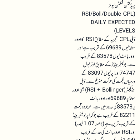
پریڈکشن فنکشن لیولز
(RSI/Boll/Double CPL
DAILY EXPECTED
LEVELS)
ڈیلی CPL تجزیہ کے مطابق RSI کا اوور
سولڈ لیول 69689 کے قریب ہے اور
اوور بائٹ لیول 83578 کے قریب
ہے۔ بولینجر بینڈز کے مطابق لوئر لیول
74747 اور اپر لیول 83097 کے
درمیان قیمت کی حرکت متوقع ہے۔ ڈبل
انڈیکیٹر (RSI + Bollinger) بھی اوور
سولڈ پر 69689 اور اوور بائٹ
پر 83578 کی حدود میں ہے۔ موجودہ قیمت
82211 کے قریب ہے جو کہ اپر بولینجر بینڈ
کے قریب ترین ہے (فاصلہ 1.07 فیصد)
اور RSI اوور بائٹ کی حد کے قریب