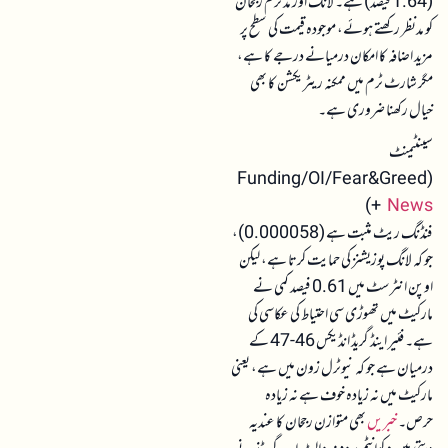
(1.64 فیصد) ہے۔ لانگ اور مڈ ٹرم رجحان
کو مدنظر رکھتے ہوئے، موجودہ قیمت کی سطح پر
مزید اضافہ کا امکان درمیانے درجے کا ہے،
مگر شارٹ ٹرم میں ممکنہ ریٹریکشن کا بھی
خیال رکھنا ضروری ہے۔
سینٹیمنٹ
(Funding/OI/Fear&Greed
)
+
News
فنڈنگ ریٹ مثبت ہے (0.000058)،
جو کہ لانگ پوزیشنز کی حمایت کرتا ہے، لیکن
اوپن انٹرسٹ میں 0.61 فیصد کمی نے
مارکیٹ میں تھوڑی سی احتیاط کی عکاسی کی
ہے۔ فئیر اینڈ گریڈ انڈیکس 46-47 کے
درمیان ہے جو کہ نیوٹرل زون میں ہے، یعنی
مارکیٹ میں نہ زیادہ خوف ہے نہ زیادہ
حرص۔
خبریں
بھی متوازن رجحان کا عندیہ