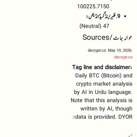
100225.7150
9. فئیر اینڈ گریڈ انڈیکس:
47 (Neutral)
حوالہ جات / Sources
decrypt.co. May 10, 2026.
.
decrypt.co
Tag line and disclaimer:
Daily BTC (Bitcoin) and
crypto market analysis
by AI in Urdu language.
Note that this analysis is
written by AI, though
data is provided. DYOR!!