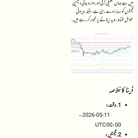
میں ہے جہاں تکنیکی ترقی اور ادارہ جاتی دلچسپی
قیمتوں کو سہارا دے رہی ہے، جبکہ بیرونی
عوامل محتاط رویہ اپنانے پر مجبور کر رہے ہیں۔
ڈیٹا کا خلاصہ
1. وقت:
2026-05-11 –
00:00 UTC
2. قیمتیں: