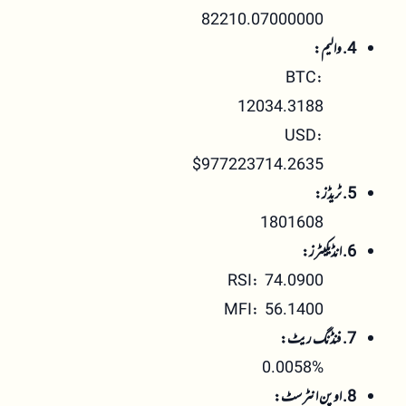
82210.07000000
4. والیم:
BTC:
12034.3188
USD:
$977223714.2635
5. ٹریڈز:
1801608
6. انڈیکیٹرز:
RSI: 74.0900
MFI: 56.1400
7. فنڈنگ ریٹ:
0.0058%
8. اوپن انٹرسٹ: