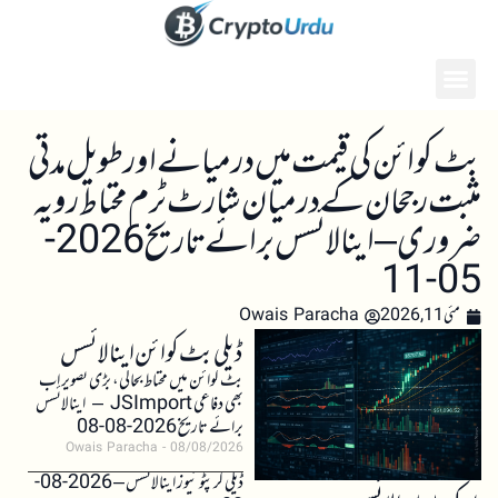
بٹ کوائن کی قیمت میں درمیانے اور طویل مدتی
مثبت رجحان کے درمیان شارٹ ٹرم محتاط رویہ
ضروری – اینالائسس برائے تاریخ 2026-
05-11
مئی 11, 2026
Owais Paracha
ڈیلی بٹ کوائن اینالائسس
بٹ کوائن میں محتاط بحالی، بڑی تصویر اب
بھی دفاعی JSImport – اینالائسس
برائے تاریخ 2026-08-08
Owais Paracha
08/08/2026
ڈیلی کرپٹو نیوز اینالائسس – 2026-08-