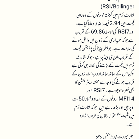
RSI/Bollinger)
شارٹ ٹرم میں گزشتہ 7 دنوں کے دوران
قیمت میں 2.94 فیصد اضافہ دیکھا گیا ہے،
اور RSI7 کی اوسط 69.86 کے قریب
ہے جو کہ خریداری کے زون میں داخل ہونے
کی علامت ہے۔ بولینجر بینڈز کی پوزیشن قیمت
کے قریب اوپری بینڈ پر ہے، جو کہ شارٹ
ٹرم میں قیمت کے بڑھنے کی نشاندہی کرتی ہے
لیکن اس کے ساتھ ساتھ اوور بائٹ زون کے
قریب ہونے کی وجہ سے ممکنہ ریٹریکشن کا
بھی خطرہ موجود ہے۔ RSI7 اور
MFI14 دونوں کے اعداد و شمار 50 سے
اوپر ہیں اور بڑھ رہے ہیں، جو کہ شارٹ ٹرم
میں مثبت مگر محتاط رجحان کی طرف اشارہ
ہے۔
اہم سپورٹ/ریزسٹنس رینجز