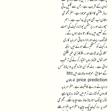
پر ہے۔ شارٹ ٹرم میں قیمت اوور بائٹ
زون کے قریب ہے، جس سے قلیل مدتی
ریٹریکشن کا امکان موجود ہے، مگر مجموعی
رجحان اب بھی اوپر کی جانب ہے۔ اہم
سپورٹ اور ریزسٹنس لیولز مارکیٹ کی سمت
کے تعین میں مددگار ثابت ہوں گے۔
فنڈنگ ریٹ اور ادارہ جاتی سرمایہ کاری
مارکیٹ کو مستحکم رکھے ہوئے ہیں، جبکہ
سیکورٹی خدشات اور ریگولیٹری غیر یقینی
صورتحال محتاط رویہ اختیار کرنے کی ترغیب
دیتی ہے۔ بٹ کوائن تازہ تجزیہ و اینالائسس
کے مطابق، موجودہ حالات میں btc
price prediction کا رجحان
درمیانے درجے کا مثبت ہے، مگر سرمایہ
کاروں کو شارٹ ٹرم میں محتاط رہنا چاہیے
تاکہ اچانک اتار چڑھاؤ سے بچا جا سکے۔ مجموعی
طور پر، مارکیٹ ایک پیچیدہ مگر امید افزا مرحلے