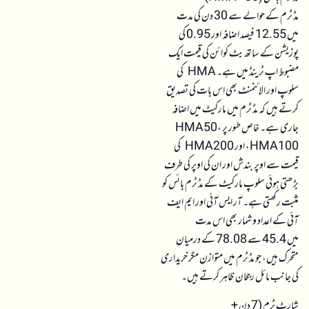
مڈ ٹرم کے حوالے سے 30 دن کی مدت
میں 12.55 فیصد اضافہ اور 0.95 کی
پوزیشن کے ساتھ بٹ کوائن کی قیمت ایک
مضبوط اپ ٹرینڈ میں ہے۔ HMA کی
سلوپ اور الائنمنٹ بھی اس بات کی تصدیق
کرتے ہیں کہ مڈ ٹرم میں مارکیٹ میں اضافہ
جاری ہے۔ خاص طور پر HMA50،
HMA100، اور HMA200 کی
قیمت سے اوپر بندش اور ان کی اوپر کی طرف
بڑھتی ہوئی سلوپ مارکیٹ کے مڈ ٹرم بائس کو
مثبت رکھتی ہے۔ آر ایس آئی اور ایم ایف
آئی کے اعداد و شمار بھی اس مدت
میں 45.4 سے 78.08 کے درمیان
متحرک ہیں، جو مڈ ٹرم میں متوازن مگر خریداری
کی جانب مائل رجحان ظاہر کرتے ہیں۔
شارٹ ٹرم (7 دن +