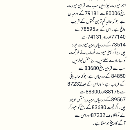
اہم سپورٹ لیولز میں سب سے قریبی سپورٹ
رینج 80006 سے 79181 کے درمیان
ہے، جو کہ حالیہ کم ترین قیمتوں کے قریب
واقع ہے۔ اس کے بعد 78595 سے
77140 اور پھر 74131 سے
73514 کے درمیان مزید سپورٹ لیولز
ہیں، جو اگر پہلی سپورٹ ٹوٹ جائے تو قیمت
کو سہارا دے سکتے ہیں۔ ریزسٹنس لیولز میں
سب سے قریبی رینج 83680 سے
84850 کے درمیان ہے، جو کہ حالیہ ہائی
کے قریب ہے، اور اس کے بعد 87232
سے 88175 اور 88300 سے
89567 کے درمیان مزید ریزسٹنس موجود
ہیں۔ اگر قیمت 83680 کے رینج کو عبور کر
لے تو اگلا ہدف 87232 اور اس سے
آگے کا رینج ہو سکتا ہے۔