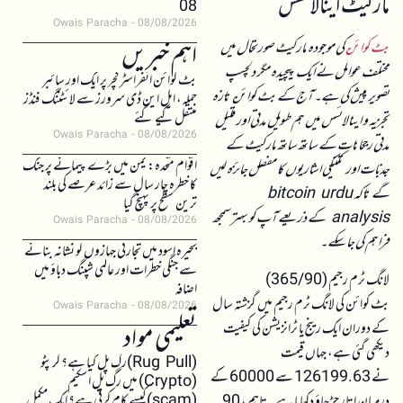
مارکیٹ اینالائسس
08
Owais Paracha
08/08/2026
اہم خبریں
بٹ کوائن
کی موجودہ مارکیٹ صورتحال میں
مختلف عوامل نے ایک پیچیدہ مگر دلچسپ
بٹ کوائن انفراسٹرکچر پر ایک اور سائبر
تصویر پیش کی ہے۔ آج کے بٹ کوائن تازہ
حملہ، ایل این ڈی سرورز سے لائٹننگ فنڈز
منتقل کیے گئے
تجزیہ و اینالائسس میں ہم طویل مدتی اور قلیل
Owais Paracha
08/08/2026
مدتی رجحانات کے ساتھ ساتھ مارکیٹ کے
اقوام متحدہ: یمن میں بڑے پیمانے پر جنگ
جذبات اور تکنیکی اشاریوں کا مفصل جائزہ لیں
کا خطرہ چار سال سے زائد عرصے کی بلند
گے تاکہ bitcoin urdu
ترین سطح پر پہنچ گیا
analysis کے ذریعے آپ کو بہتر سمجھ
Owais Paracha
08/08/2026
فراہم کی جا سکے۔
بحیرہ اسود میں تجارتی جہازوں کو نشانہ بنانے
سے جنگی خطرات اور عالمی شپنگ دباؤ میں
لانگ ٹرم رجیم (365/90)
اضافہ
بٹ کوائن کی لانگ ٹرم رجیم میں گزشتہ سال
Owais Paracha
08/08/2026
کے دوران ایک رینج یا ٹرانزیشن کی کیفیت
تعلیمی مواد
دیکھی گئی ہے، جہاں قیمت
(Rug Pull)رگ پل کیا ہے؟ کرپٹو
نے 126199.63 سے 60000 کے
(Crypto) میں رگ پل اسکیم
(scam)کیسے کام کرتی ہے؟ ایک مکمل
درمیان اتار چڑھاؤ دکھایا ہے۔ تاہم، 90