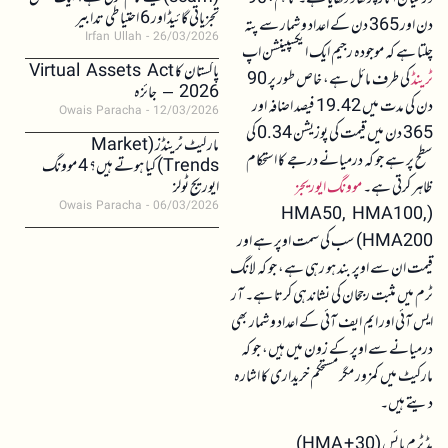
تجزیاتی گائیڈ اور 6 احتیاطی تدابیر
دن اور 365 دن کے اعداد و شمار سے پتہ
Irfan Ullah
26/03/2026
چلتا ہے کہ موجودہ رجیم ایک ایکسپینشن اپ
پاکستان کا Virtual Assets Act
ٹرینڈ
کی طرف مائل ہے، خاص طور پر 90
2026 – جائزہ
دن کی مدت میں 19.42 فیصد اضافہ اور
Owais Paracha
12/03/2026
365 دن میں قیمت کی پوزیشن 0.34 کی
مارکیٹ ٹرینڈز (Market
سطح پر ہے جو کہ درمیانے درجے کا استحکام
Trends) کیا ہوتے ہیں؟ 4 موونگ
ظاہر کرتی ہے۔
موونگ ایوریج
ایوریج ٹولز
Owais Paracha
06/03/2026
(HMA50, HMA100,
HMA200) سب کی سمت اوپر ہے اور
قیمت ان سے اوپر بند ہو رہی ہے، جو کہ لانگ
ٹرم میں مثبت رجحان کی نشاندہی کرتا ہے۔ آر
ایس آئی اور ایم ایف آئی کے اعداد و شمار بھی
درمیانے سے اوپر کے زون میں ہیں، جو کہ
مارکیٹ میں کمزور مگر مستحکم خریداری کا اشارہ
دیتے ہیں۔
مڈ ٹرم بائس (30 + HMA)