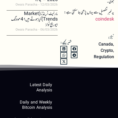
2026 – جائزہ
ہوگی۔
Owais Paracha
12/03/2026
یہ خبر تفصیل سے یہاں پڑھی جا سکتی ہے:
مارکیٹ ٹرینڈز (Market
coindesk
Trends) کیا ہوتے ہیں؟ 4 موونگ
ایوریج ٹولز
Owais Paracha
06/03/2026
ٹیگز:
شئیر کیجیے:
Canada
,
Crypto
,
Regulation
Latest Daily
Analysis
Daily and Weekly
Bitcoin Analysis