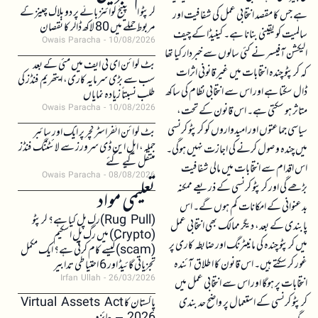
کرپٹو ایکسچینج کوائنز بائے پر دو بلاک چینز کے
ہے جس کا مقصد انتخابی عمل کی شفافیت اور
مربوط حملے میں 80 لاکھ ڈالر کا نقصان
سالمیت کو یقینی بنانا ہے۔ کینیڈا کے چیف
Owais Paracha
10/08/2026
الیکشن آفیسر نے کئی سالوں سے خبردار کیا تھا
بٹ کوائن ای ٹی ایف میں مئی کے بعد
کہ کرپٹو چندہ انتخابات میں غیر قانونی اثرات
سب سے بڑی سرمایہ کاری، ایتھریم فنڈز کی
ڈال سکتا ہے اور اس سے انتخابی نظام کی ساکھ
طلب نسبتاً زیادہ نمایاں
متاثر ہو سکتی ہے۔ اس قانون کے تحت،
Owais Paracha
10/08/2026
سیاسی جماعتوں اور امیدواروں کو کرپٹو کرنسی
بٹ کوائن انفراسٹرکچر پر ایک اور سائبر
حملہ، ایل این ڈی سرورز سے لائٹننگ فنڈز
میں چندہ وصول کرنے کی اجازت نہیں ہوگی۔
منتقل کیے گئے
اس اقدام سے انتخابات میں مالی شفافیت
Owais Paracha
08/08/2026
بڑھے گی اور کرپٹو کرنسی کے ذریعے ممکنہ
تعلیمی مواد
بدعنوانی کے امکانات کم ہوں گے۔ اس
(Rug Pull)رگ پل کیا ہے؟ کرپٹو
پابندی کے بعد، دیگر ممالک بھی انتخابی عمل
(Crypto) میں رگ پل اسکیم
میں کرپٹو چندہ کی مانیٹرنگ اور ضابطہ کاری پر
(scam)کیسے کام کرتی ہے؟ ایک مکمل
غور کر سکتے ہیں۔ اس قانون کا اطلاق آئندہ
تجزیاتی گائیڈ اور 6 احتیاطی تدابیر
Irfan Ullah
26/03/2026
انتخابات پر ہوگا اور اس سے انتخابی عمل میں
کرپٹو کرنسی کے استعمال پر واضح حد بندی
پاکستان کا Virtual Assets Act