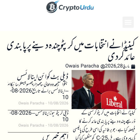
کینیڈا نے انتخابات میں کرپٹو چندہ دینے پر پابندی
عائد کر دی
مارچ 28, 2026
Owais Paracha
ڈیلی بٹ کوائن اینالائسس
بٹکوائنکیمحدودبحالی،چھہزارچھسوبیستکرسائیکاامکان
– اینالائسس برائے تاریخ 2026-08-
10
Owais Paracha
10/08/2026
کینیڈا نے انتخابات میں کرپٹو کرنسی کے
ڈیلی کرپٹو نیوز اینالائسس – 2026-08-
10
ذریعے چندہ دینے پر پابندی عائد کرنے کا
Owais Paracha
10/08/2026
فیصلہ کیا ہے، جو برطانیہ کی اسی طرح کی پالیسی
اہم خبریں
کی پیروی ہے۔ بل C-25 کو منظور کیا گیا