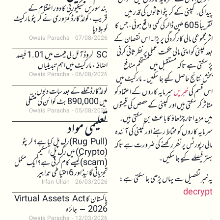
بند سورس سیکیورٹی کا دور اختتام کے
پیدا کی۔ کمپنی کے کرپٹو اثاثوں کی قدر میں
قریب، کولڈ کارڈ کمزوری نے کرپٹو مارکیٹ
تقریباً 605 ملین ڈالر کی کمی واقع ہوئی، جس کا
کو ہلا دیا
اثر مجموعی مالی کارکردگی پر پڑا۔ اس نقصان کے
Owais Paracha
07/08/2026
بعد کمپنی کو اپنی مالی حکمت عملی پر نظرثانی کرنی
SC کروڈ آئل کی قیمت میں 1.01 فیصد
پڑ سکتی ہے تاکہ مستقبل میں مستحکم منافع
اضافہ، مارکیٹ میں اہم تبدیلیاں
Owais Paracha
06/08/2026
بخش نتائج حاصل کیے جا سکیں۔ مارکیٹ میں
کولڈکارڈ حملے کے بعد سات دنوں
اس قسم کی
خبریں
سرمایہ کاروں کے اعتماد کو
میں 890,000 بٹ کوائن کی منتقلی
متاثر کر سکتی ہیں اور کمپنی کے حصص کی قیمتوں
Owais Paracha
05/08/2026
میں مزید اتار چڑھاؤ کا باعث بن سکتی ہیں۔
تعلیمی مواد
سرمایہ کاروں کو محتاط رہنے اور کمپنی کی آئندہ
(Rug Pull)رگ پل کیا ہے؟ کرپٹو
مالی رپورٹس پر نظر رکھنے کی ضرورت ہے تاکہ
(Crypto) میں رگ پل اسکیم
بہتر فیصلے کیے جا سکیں۔
(scam)کیسے کام کرتی ہے؟ ایک مکمل
تجزیاتی گائیڈ اور 6 احتیاطی تدابیر
یہ خبر تفصیل سے یہاں پڑھی جا سکتی ہے:
Irfan Ullah
26/03/2026
decrypt
پاکستان کا Virtual Assets Act
2026 – جائزہ
Owais Paracha
12/03/2026