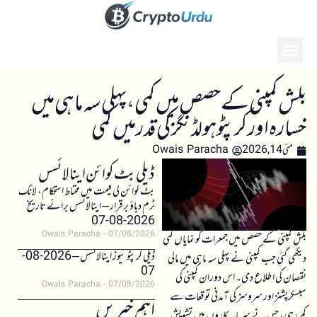
بلش کمپنی کے حصص میں کمی، پہلی سہ ماہی میں
خسارہ اور کرپٹو ہولڈنگز کی قدر میں کمی
مئی 14, 2026
Owais Paracha
ڈیلی بٹ کوائن اینالائسس
بٹ کوائن کی قیمت میں محتاط استحکام، لانگ
ٹرم دباؤ برقرار – اینالائسس برائے تاریخ
2026-08-07
Owais Paracha
07/08/2026
بلش کمپنی کے حصص میں جمعرات کو نمایاں کمی
ڈیلی کرپٹو نیوز اینالائسس – 2026-08-
دیکھی گئی جب کمپنی نے پہلی سہ ماہی میں مالی
07
نقصان کی اطلاع دی۔ اس دوران کمپنی کی
Owais Paracha
07/08/2026
سبسکرپشنز اور سروسز کی آمدنی توقعات سے
اہم خبریں
کم رہی، جس نے سرمایہ کاروں میں تشویش