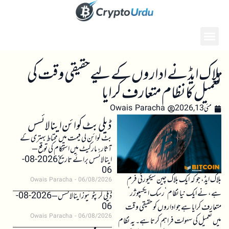
بلاک ایڈ نے اداروں کے لیے حقیقی وقت کی
تعمیل کا نظام متعارف کرایا
مئی 13, 2026
Owais Paracha
ڈیلی بٹ کوائن اینالائسس
بٹ کوائن کی قیمت میں محتاط بہتری کے
آثار، مارکیٹ میں استحکام کی توقع –
اینالائسس برائے تاریخ 2026-08-
06
بلاک ایڈ، جو کہ ایک بلاک چین سیکیورٹی فرم
Owais Paracha
06/08/2026
ہے، نے ایک نیا نظام ‘رسک ایکسپوژر’
ڈیلی کرپٹو نیوز اینالائسس – 2026-08-
06
متعارف کرایا ہے جو اداروں کو حقیقی وقت
Owais Paracha
06/08/2026
میں تعمیل کی سہولت فراہم کرتا ہے۔ یہ نظام