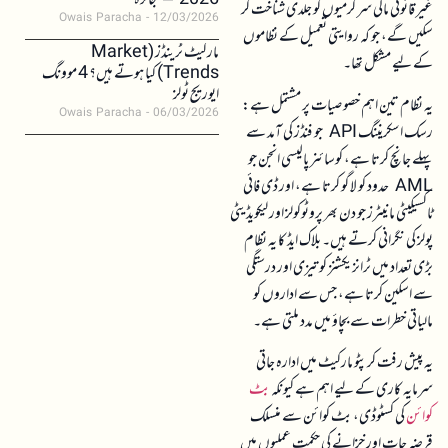
2026 – جائزہ
غیر قانونی مالی سرگرمیوں کو جلدی شناخت کر
Owais Paracha
12/03/2026
سکیں گے، جو کہ روایتی تعمیل کے نظاموں
مارکیٹ ٹرینڈز (Market
کے لیے مشکل تھا۔
Trends) کیا ہوتے ہیں؟ 4 موونگ
ایوریج ٹولز
یہ نظام تین اہم خصوصیات پر مشتمل ہے:
Owais Paracha
06/03/2026
رسک اسکریننگ API جو فنڈز کی آمد سے
پہلے جانچ کرتا ہے، کوسائنر پالیسی انجن جو
AML حدود کو لاگو کرتا ہے، اور ڈی فائی
ٹاکسیکیٹی مانیٹرز جو دن بھر پروٹوکولز اور لیکویڈیٹی
پولز کی نگرانی کرتے ہیں۔ بلاک ایڈ کا یہ نظام
بڑی تعداد میں ٹرانزیکشنز کو تیزی اور درستگی
سے اسکین کرتا ہے، جس سے اداروں کو
مالیاتی خطرات سے بچاؤ میں مدد ملتی ہے۔
یہ پیش رفت کرپٹو مارکیٹ میں ادارہ جاتی
سرمایہ کاری کے لیے اہم ہے کیونکہ
بٹ
کوائن
کی کسٹوڈی، بٹ کوائن سے منسلک
قرضہ جات اور خزانے کی حکمت عملیوں میں