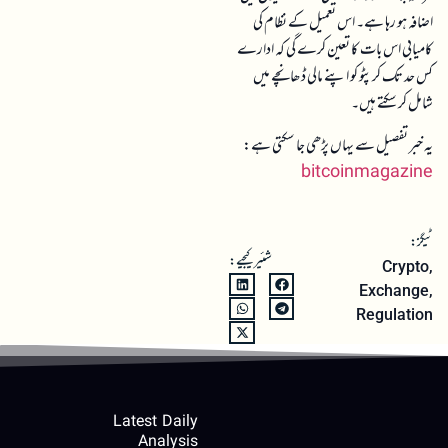
اضافہ ہو رہا ہے۔ اس تعمیل کے نظام کی
کامیابی اس بات کا تعین کرے گی کہ ادارے
کس حد تک کرپٹو کو اپنے مالی ڈھانچے میں
شامل کر سکتے ہیں۔
یہ خبر تفصیل سے یہاں پڑھی جا سکتی ہے:
bitcoinmagazine
ٹیگز:
شئیر کیجیے:
Crypto
,
Exchange
,
Regulation
Latest Daily
Analysis