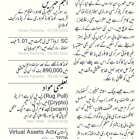
اہم خبریں
خاص طور پر ان اداروں کے لیے تیار کیا گیا
ہے جو کرپٹو کرنسی اور ڈی سینٹرلائزڈ فنانس
بند سورس سیکیورٹی کا دور اختتام کے
قریب، کولڈ کارڈ کمزوری نے کرپٹو مارکیٹ
میں کام کر رہے ہیں مگر اب بھی ریگولیٹرز
کو ہلا دیا
کے تابع ہیں۔ اس نئی سہولت کے ذریعے
Owais Paracha
07/08/2026
ادارے اپنی مالی سرگرمیوں کی نگرانی بہتر
SC کروڈ آئل کی قیمت میں 1.01 فیصد
طریقے سے کر سکیں گے اور کسی بھی مشتبہ یا
اضافہ، مارکیٹ میں اہم تبدیلیاں
غیر قانونی سرگرمی کا فوری پتہ لگا سکیں گے۔
Owais Paracha
06/08/2026
بلاک ایڈ کا کہنا ہے کہ اس سے پہلے ایسے کوئی
کولڈکارڈ حملے کے بعد سات دنوں
مؤثر حل موجود نہیں تھا جو حقیقی وقت میں
میں 890,000 بٹ کوائن کی منتقلی
Owais Paracha
05/08/2026
تعمیل کو یقینی بنا سکے۔
تعلیمی مواد
ادارے جیسے بینک، اثاثہ مینیجرز، کسٹوڈینز
(Rug Pull)رگ پل کیا ہے؟ کرپٹو
اور پیمنٹ پروسیسرز اب کرپٹو میں مسلسل
(Crypto) میں رگ پل اسکیم
سرگرم ہیں اور مختلف چینز پر اسٹیبل کوائن
(scam)کیسے کام کرتی ہے؟ ایک مکمل
تجزیاتی گائیڈ اور 6 احتیاطی تدابیر
سیٹلمنٹ اور ڈی فائی پروٹوکولز کے ذریعے
Irfan Ullah
26/03/2026
اپنی مالی پوزیشنز کو منظم کر رہے ہیں۔ اس
پاکستان کا Virtual Assets Act
نظام کی مدد سے وہ چوری شدہ فنڈز اور دیگر