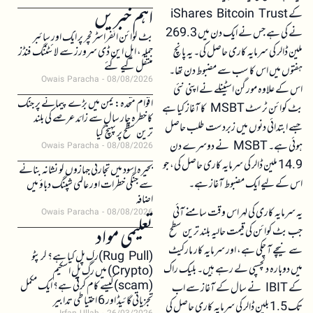
اہم خبریں
کے iShares Bitcoin Trust
نے کی ہے جس نے ایک دن میں 269.3
بٹ کوائن انفراسٹرکچر پر ایک اور سائبر
ملین ڈالر کی سرمایہ کاری حاصل کی۔ یہ پانچ
حملہ، ایل این ڈی سرورز سے لائٹننگ فنڈز
منتقل کیے گئے
ہفتوں میں اس کا سب سے مضبوط دن تھا۔
Owais Paracha
08/08/2026
اس کے علاوہ مورگن اسٹینلے نے اپنی نئی
اقوام متحدہ: یمن میں بڑے پیمانے پر جنگ
بٹ کوائن ٹرسٹ MSBT کا آغاز کیا ہے
کا خطرہ چار سال سے زائد عرصے کی بلند
جسے ابتدائی دنوں میں زبردست طلب حاصل
ترین سطح پر پہنچ گیا
ہوئی ہے۔ MSBT نے دوسرے دن
Owais Paracha
08/08/2026
14.9 ملین ڈالر کی سرمایہ کاری حاصل کی، جو
بحیرہ اسود میں تجارتی جہازوں کو نشانہ بنانے
اس کے لیے ایک مضبوط آغاز ہے۔
سے جنگی خطرات اور عالمی شپنگ دباؤ میں
اضافہ
یہ سرمایہ کاری کی لہر اس وقت سامنے آئی
Owais Paracha
08/08/2026
تعلیمی مواد
جب بٹ کوائن کی قیمت حالیہ بلند ترین سطح
سے نیچے آ چکی ہے، اور سرمایہ کار مارکیٹ
(Rug Pull)رگ پل کیا ہے؟ کرپٹو
میں دوبارہ دلچسپی لے رہے ہیں۔ بلیک راک
(Crypto) میں رگ پل اسکیم
(scam)کیسے کام کرتی ہے؟ ایک مکمل
کے IBIT نے سال کے آغاز سے اب
تجزیاتی گائیڈ اور 6 احتیاطی تدابیر
تک 1.5 بلین ڈالر کی سرمایہ کاری حاصل کی