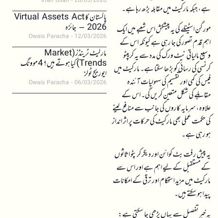
Irfan Ullah
26/03/2026
ہے، جبکہ مارکیٹ میں مقابلہ بڑھ رہا ہے۔
پاکستان کا Virtual Assets Act
2026 – جائزہ
مورگن اسٹینلے کی یہ پیشکش اس شعبے میں ایک
Owais Paracha
12/03/2026
اہم قدم تصور کی جا رہی ہے کیونکہ اس کے
مارکیٹ ٹرینڈز (Market
وسیع مالیاتی نیٹ ورک کی مدد سے یہ کریپٹو
Trends) کیا ہوتے ہیں؟ 4 موونگ
کرنسی کی رسائی کو بڑھا سکتا ہے۔ مارکیٹ میں
ایوریج ٹولز
فیس کی کمی اور تقسیم کی سہولیات آئندہ
Owais Paracha
06/03/2026
مقابلے کی شکل متعین کریں گی۔ اس کے
علاوہ، سرمایہ کاروں کی جانب سے منافع لینے
کی حکمت عملی بھی مارکیٹ کی حرکات پر اثر انداز
ہو رہی ہے۔
یہ پیش رفت بٹ کوائن اور دیگر کرپٹو اثاثوں
کے مستقبل کے لیے اہم ہے اور اس سے
مارکیٹ میں مزید استحکام اور ترقی کے امکانات
پیدا ہو سکتے ہیں۔
یہ خبر تفصیل سے یہاں پڑھی جا سکتی ہے: