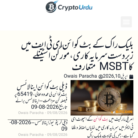
بلیک راک کے بٹ کوائن ای ٹی ایف میں
زبردست سرمایہ کاری، مورگن اسٹینلے
کا MSBT متعارف
اپریل 10, 2026
Owais Paracha
ڈیلی بٹ کوائن اینالائسس
بٹ کوائن کی محدود بحالی، 65419 پر
فیصلہ کن مزاحمت – اینالائسس برائے
تاریخ 2026-08-09
Owais Paracha
09/08/2026
امریکی مارکیٹ میں
بٹ کوائن
کے اسپوٹ ای
ڈیلی کرپٹو نیوز اینالائسس – 2026-08-
ٹی ایفز میں سرمایہ کاری میں نمایاں اضافہ دیکھا
09
گیا ہے، جس کی قیادت بلیک راک
Owais Paracha
09/08/2026