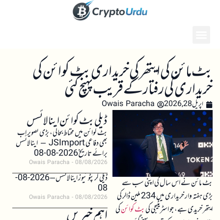
بٹ مائن کی ایتھر کی خریداری بٹ کوائن کی
خریداری کی رفتار کے قریب پہنچ گئی
اپریل 28, 2026
Owais Paracha
ڈیلی بٹ کوائن اینالائسس
بٹ کوائن میں محتاط بحالی، بڑی تصویر اب
بھی دفاعی JSImport – اینالائسس
برائے تاریخ 2026-08-08
Owais Paracha
08/08/2026
ڈیلی کرپٹو نیوز اینالائسس – 2026-08-
بٹ مائن نے اس سال کی اپنی سب سے
08
بڑی ہفتہ وار خریداری میں 234 ملین ڈالر کی
Owais Paracha
08/08/2026
ایتھر خریدی ہے، جو اسٹریٹیجی کی
بٹ کوائن
کی
اہم خبریں