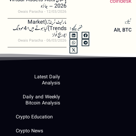
پاکستان کا Virtual Assets Act
coindesk
2026 – جائزہ
Owais Paracha
12/03/2026
مارکیٹ ٹرینڈز (Market
ٹیگز:
شئیر کیجیے:
Trends) کیا ہوتے ہیں؟ 4 موونگ
Alt
,
BTC
ایوریج ٹولز
Owais Paracha
06/03/2026
Latest Daily
Analysis
Daily and Weekly
Bitcoin Analysis
Crypto Education
Crypto News