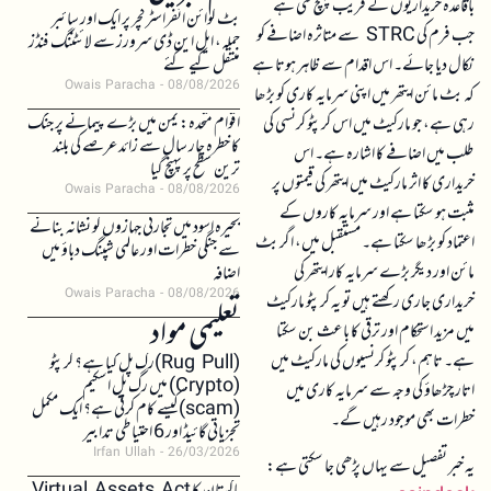
باقاعدہ خریداریوں کے قریب پہنچ گئی ہے
بٹ کوائن انفراسٹرکچر پر ایک اور سائبر
جب فرم کی STRC سے متاثرہ اضافے کو
حملہ، ایل این ڈی سرورز سے لائٹننگ فنڈز
نکال دیا جائے۔ اس اقدام سے ظاہر ہوتا ہے
منتقل کیے گئے
Owais Paracha
08/08/2026
کہ بٹ مائن ایتھر میں اپنی سرمایہ کاری کو بڑھا
اقوام متحدہ: یمن میں بڑے پیمانے پر جنگ
رہی ہے، جو مارکیٹ میں اس کرپٹو کرنسی کی
کا خطرہ چار سال سے زائد عرصے کی بلند
طلب میں اضافے کا اشارہ ہے۔ اس
ترین سطح پر پہنچ گیا
خریداری کا اثر مارکیٹ میں ایتھر کی قیمتوں پر
Owais Paracha
08/08/2026
مثبت ہو سکتا ہے اور سرمایہ کاروں کے
بحیرہ اسود میں تجارتی جہازوں کو نشانہ بنانے
اعتماد کو بڑھا سکتا ہے۔ مستقبل میں، اگر بٹ
سے جنگی خطرات اور عالمی شپنگ دباؤ میں
مائن اور دیگر بڑے سرمایہ کار ایتھر کی
اضافہ
Owais Paracha
08/08/2026
خریداری جاری رکھتے ہیں تو یہ کرپٹو مارکیٹ
تعلیمی مواد
میں مزید استحکام اور ترقی کا باعث بن سکتا
ہے۔ تاہم، کرپٹو کرنسیوں کی مارکیٹ میں
(Rug Pull)رگ پل کیا ہے؟ کرپٹو
(Crypto) میں رگ پل اسکیم
اتار چڑھاؤ کی وجہ سے سرمایہ کاری میں
(scam)کیسے کام کرتی ہے؟ ایک مکمل
خطرات بھی موجود رہیں گے۔
تجزیاتی گائیڈ اور 6 احتیاطی تدابیر
Irfan Ullah
26/03/2026
یہ خبر تفصیل سے یہاں پڑھی جا سکتی ہے: