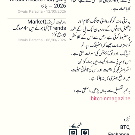
پاکستان کا Virtual Assets Act
کی ہے، جو ادارہ جاتی کلائنٹس کے لیے اعتماد
2026 – جائزہ
کا باعث ہے۔
Owais Paracha
12/03/2026
یہ ترقی بٹ گو کو روایتی بینکنگ نظام اور
مارکیٹ ٹرینڈز (Market
Trends) کیا ہوتے ہیں؟ 4 موونگ
ڈیجیٹل اثاثوں کے درمیان ایک پل کے طور
ایوریج ٹولز
پر مضبوط کرتی ہے، جس سے اس کے کلائنٹس
Owais Paracha
06/03/2026
کو بہتر خدمات جیسے کہ اسٹیکنگ، پرائم
ٹریڈنگ، اور ٹوکنائزیشن کی سہولت ملتی ہے۔
اس کامیابی سے مارکیٹ میں بٹ کوائن
انفراسٹرکچر کی اہمیت اور اس کی قانونی حیثیت
میں واضح بہتری کا پتہ چلتا ہے۔
یہ خبر تفصیل سے یہاں پڑھی جا سکتی ہے:
bitcoinmagazine
ٹیگز:
شئیر کیجیے:
BTC
,
Exchange
,