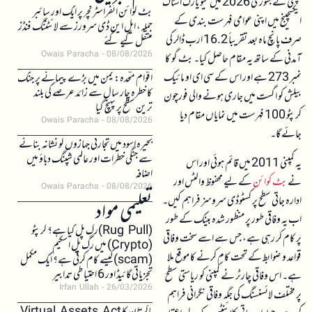
کمپنی نے جنوری 2026 میں نیو یارک اسٹاک
بٹ کوائن انفراسٹرکچر پر ایک اور سائبر
ایکسچینج میں اپنی عوامی فہرست بندی کے
حملہ، ایل این ڈی سرورز سے لائٹننگ فنڈز
صرف پانچ ماہ بعد تقریباً 16.2 ارب ڈالر کی
منتقل کیے گئے
Owais Paracha
08/08/2026
آمدنی کے ساتھ یہ مقام حاصل کیا۔ بٹ گو کا
نمبر 273 ہے اور اس کے سی ای او مائیک
اقوام متحدہ: یمن میں بڑے پیمانے پر جنگ
کا خطرہ چار سال سے زائد عرصے کی بلند
بیلش کو اگست میں جاری ہونے والی فورچون
ترین سطح پر پہنچ گیا
کرپٹو 100 فہرست میں نمایاں مقام دیا
Owais Paracha
08/08/2026
جائے گا۔
بحیرہ اسود میں تجارتی جہازوں کو نشانہ بنانے
سے جنگی خطرات اور عالمی شپنگ دباؤ میں
یہ کمپنی 2011 میں قائم ہوئی اور اس
اضافہ
نے
بٹ کوائن
کے لیے محفوظ والٹس اور
Owais Paracha
08/08/2026
ادارہ جاتی سطح پر کسٹوڈی سروسز فراہم کیں۔
تعلیمی مواد
اب یہ وفاقی طور پر منظور شدہ بینک کے طور
(Rug Pull)رگ پل کیا ہے؟ کرپٹو
پر کام کر رہی ہے، جس سے اسے سخت وفاقی
(Crypto) میں رگ پل اسکیم
قواعد و ضوابط کے تحت کام کرنے کا موقع ملا
(scam)کیسے کام کرتی ہے؟ ایک مکمل
تجزیاتی گائیڈ اور 6 احتیاطی تدابیر
ہے۔ اس وفاقی چارٹر نے کمپنی کو ریاستی سطح
Irfan Ullah
26/03/2026
پر مختلف لائسنسنگ کی جگہ وفاقی نگرانی فراہم