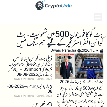
بٹ گو کا فورچون 500 میں شمولیت، بٹ
کوائن انفراسٹرکچر کے لیے اہم سنگ میل
جون 15, 2026
Owais Paracha
ڈیلی بٹ کوائن اینالائسس
بٹ کوائن میں محتاط بحالی، بڑی تصویر اب
بھی دفاعی JSImport – اینالائسس
برائے تاریخ 2026-08-08
Owais Paracha
08/08/2026
بٹ گو ہولڈنگز، انکارپوریٹڈ نے 2026
ڈیلی کرپٹو نیوز اینالائسس – 2026-08-
کے فورچون 500 میں جگہ بنائی ہے، جو
08
اسے پہلی حقیقی ڈیجیٹل اثاثہ انفراسٹرکچر کمپنی
Owais Paracha
08/08/2026
بناتی ہے جو اس فہرست میں شامل ہوئی ہے۔
اہم خبریں