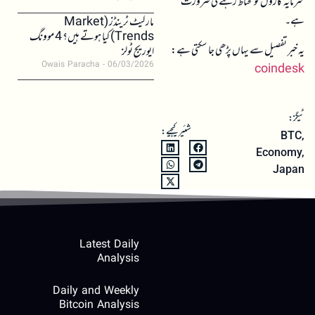
سرمایہ کاروں کو محتاط رہنے کی ضرورت
ہے۔
مارکیٹ ٹرینڈز (Market
Trends) کیا ہوتے ہیں؟ 4 موونگ
یہ خبر تفصیل سے یہاں پڑھی جا سکتی ہے:
ایوریج ٹولز
Owais Paracha
06/03/2026
coindesk
ٹیگز:
شئیر کیجیے:
BTC
,
Economy
,
Japan
Latest Daily
Analysis
Daily and Weekly
Bitcoin Analysis