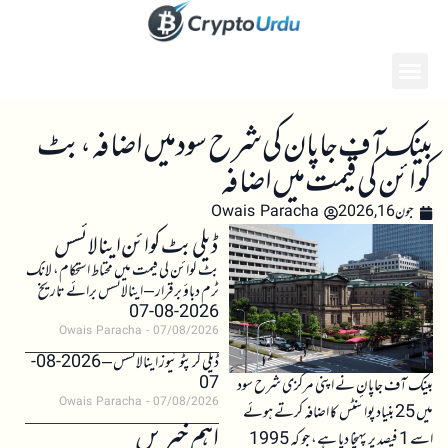
بینک آف جاپان کی شرح سود میں اضافہ، بٹ
کوائن کی قیمت میں اضافہ
جون 16, 2026
Owais Paracha
ڈیلی بٹ کوائن اینالائسس
بٹ کوائن کی قیمت میں محتاط استحکام، لانگ
ٹرم دباؤ برقرار – اینالائسس برائے تاریخ
2026-08-07
Owais Paracha
07/08/2026
ڈیلی کرپٹو نیوز اینالائسس – 2026-08-
07
بینک آف جاپان نے اپنی مرکزی شرح سود
Owais Paracha
07/08/2026
میں 25 بنیاد پوائنٹس کا اضافہ کرتے ہوئے
اہم خبریں
اسے 1 فیصد پر پہنچا دیا ہے، جو کہ 1995