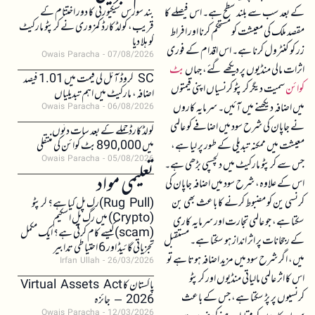
بند سورس سیکیورٹی کا دور اختتام کے
کے بعد سب سے بلند سطح ہے۔ اس فیصلے کا
قریب، کولڈ کارڈ کمزوری نے کرپٹو مارکیٹ
مقصد ملک کی معیشت کو مستحکم کرنا اور افراط
کو ہلا دیا
زر کو کنٹرول کرنا ہے۔ اس اقدام کے فوری
Owais Paracha
07/08/2026
اثرات مالی منڈیوں پر دیکھے گئے، جہاں
بٹ
SC کروڈ آئل کی قیمت میں 1.01 فیصد
کوائن
سمیت دیگر کرپٹو کرنسیاں اپنی قیمتوں
اضافہ، مارکیٹ میں اہم تبدیلیاں
میں اضافہ دیکھنے میں آئیں۔ سرمایہ کاروں
Owais Paracha
06/08/2026
نے جاپان کی شرح سود میں اضافے کو عالمی
کولڈکارڈ حملے کے بعد سات دنوں
معیشت میں ممکنہ تبدیلی کے طور پر لیا ہے،
میں 890,000 بٹ کوائن کی منتقلی
Owais Paracha
05/08/2026
جس سے کرپٹو مارکیٹ میں دلچسپی بڑھی ہے۔
تعلیمی مواد
اس کے علاوہ، شرح سود میں اضافہ جاپان کی
کرنسی ین کو مضبوط کرنے کا باعث بھی بن
(Rug Pull)رگ پل کیا ہے؟ کرپٹو
(Crypto) میں رگ پل اسکیم
سکتا ہے، جو عالمی تجارت اور سرمایہ کاری
(scam)کیسے کام کرتی ہے؟ ایک مکمل
کے رجحانات پر اثر انداز ہو سکتا ہے۔ مستقبل
تجزیاتی گائیڈ اور 6 احتیاطی تدابیر
میں، اگر شرح سود میں مزید اضافہ ہوتا ہے تو
Irfan Ullah
26/03/2026
اس کا اثر عالمی مالیاتی منڈیوں اور کرپٹو
پاکستان کا Virtual Assets Act
کرنسیوں پر پڑ سکتا ہے، جس کے باعث
2026 – جائزہ
Owais Paracha
12/03/2026